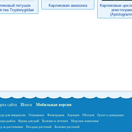
ликовый петушок
Карликовая амазонка
Карликовые цихл
ства Trypterygiidae
апистогра
(Apistogram
арта сайта
•
П
оиск
•
Мобильная версия
ода для аквариума
·
Освещение
·
Фильтрация
·
Аэрация
·
Обогрев
·
Грунт и декорации
иды рыбок
·
Корма для рыб
·
Болезни и лечение
·
Морские животные
д за растениями
·
Посадка растений
·
Болезни растений