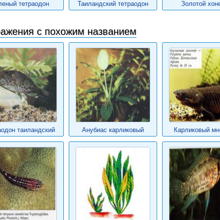
леный тетраодон
Таиландский тетраодон
Золотой хон
ажения с похожим названием
аодон таиландский
Анубиас карликовый
Карликовый мн