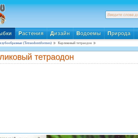
ыбки
Р
астения
Д
изайн
В
одоемы
П
рирода
зубообразные (Tetraodontiformes)
Карликовый тетраодон
ликовый тетраодон