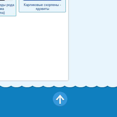
иды рода
Карликовые скорпены -
мма
ядовиты
ma)