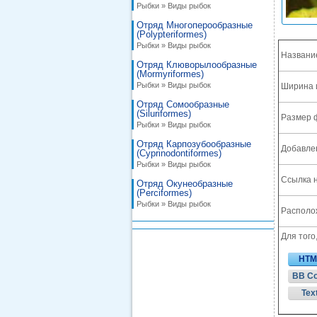
Рыбки » Виды рыбок
Отряд Многоперообразные
(Polypteriformes)
Рыбки » Виды рыбок
Названи
Отряд Клюворылообразные
(Mormyriformes)
Рыбки » Виды рыбок
Ширина 
Отряд Сомообразные
(Siluriformes)
Размер 
Рыбки » Виды рыбок
Отряд Карпозубообразные
Добавле
(Cyprinodontiformes)
Рыбки » Виды рыбок
Ссылка н
Отряд Окунеобразные
(Perciformes)
Рыбки » Виды рыбок
Располож
Для того
HTM
BB C
Tex