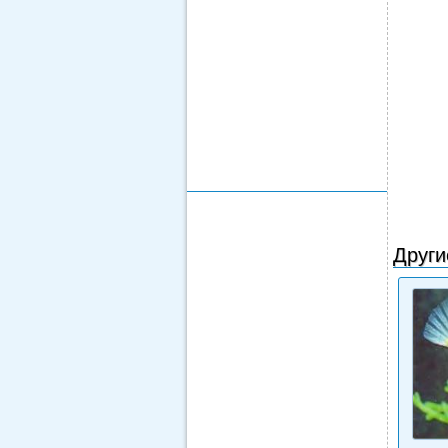
Други