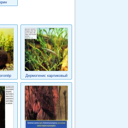
ерин
огопёр
Дермогенис карликовый