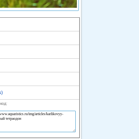
s)
код: