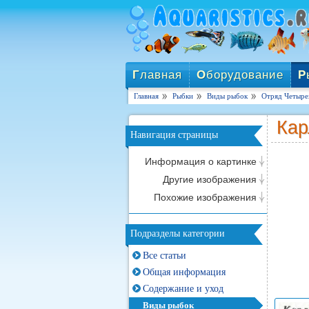
Г
лавная
О
борудование
Р
Главная
Рыбки
Виды рыбок
Отряд Четырех
Кар
Навигация страницы
Информация о картинке
Другие изображения
Похожие изображения
Подразделы категории
Все статьи
Общая информация
Содержание и уход
Виды рыбок