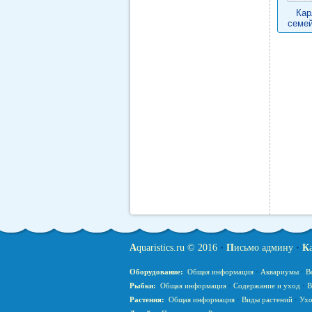
Кар
семей
A
quaristics.ru © 2016
•
П
исьмо админу
•
К
Оборудование:
Общая информация
·
Аквариумы
·
В
Рыбки:
Общая информация
·
Содержание и уход
·
В
Растения:
Общая информация
·
Виды растений
·
Ухо