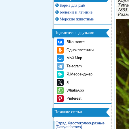
Корма для рыб
Болезни и лечение
Морские животные
Поделитесь с друзьями
ВКонтакте
Одноклассники
Мой Мир
Telegram
Я.Мессенджер
X
WhatsApp
Pinterest
Похожие статьи
Отряд Хвостоколообразные
(Dasyatiformes)