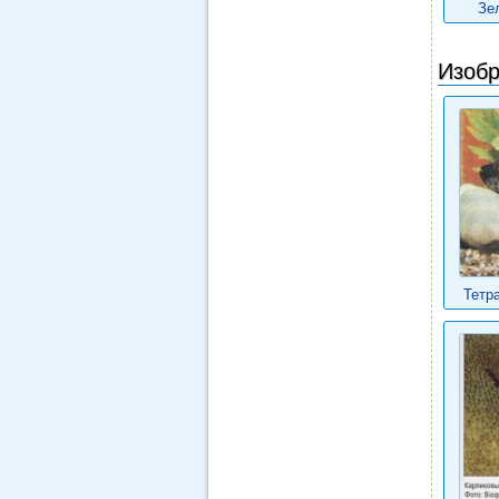
Зе
Изобр
Тетр