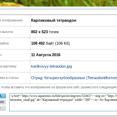
Карликовый тетраодон
е изображения:
802 x 523
точек
и высота:
108 492
байт (106 Кб)
файла:
11 Августа 2016
н:
karlikovyy-tetraodon.jpg
а картинку:
Отряд Четырехзубообразные (Tetraodontiforme
ен в статье:
, чтобы вставить это изображение на форум или сайт, разместите следующий 
L
ode
t