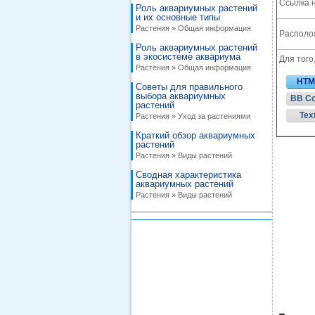
Ссылка н
Роль аквариумных растений
и их основные типы
Растения » Общая информация
Располож
Роль аквариумных растений
в экосистеме аквариума
Для того
Растения » Общая информация
HTM
Советы для правильного
выбора аквариумных
BB C
растений
Tex
Растения » Уход за растениями
Краткий обзор аквариумных
растений
Растения » Виды растений
Сводная характеристика
аквариумных растений
Растения » Виды растений