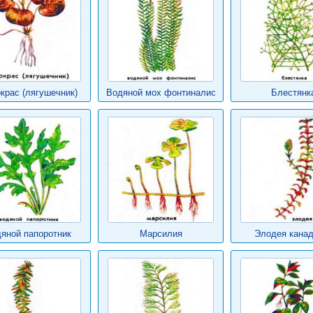
крас (лягушечник)
Водяной мох фонтиналис
Блестянк
яной папоротник
Марсилия
Элодея канад