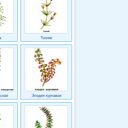
а
Топняк
ская
Элодея курчавая