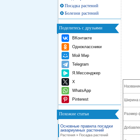
Посадка растений
Болезни растений
Поделитесь с друзьями
ВКонтакте
Одноклассники
Мой Мир
Telegram
Я.Мессенджер
X
Названи
WhatsApp
Pinterest
Ширина 
Похожие статьи
Размер 
Основные правила посадки
Добавле
аквариумных растений
Растения » Посадка растений