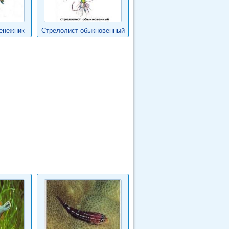
енежник
Стрелолист обыкновенный