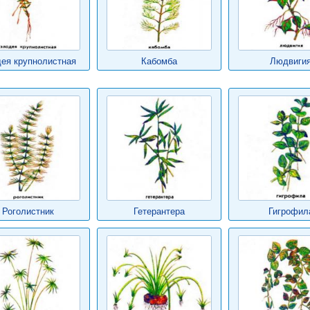
ея крупнолистная
Кабомба
Людвиги
Роголистник
Гетерантера
Гигрофил