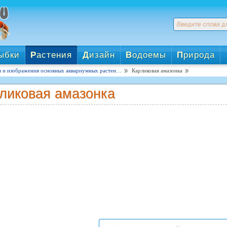
ыбки
Р
астения
Д
изайн
В
одоемы
П
рирода
я и изображения основных аквариумных растен…
Карликовая амазонка
ликовая амазонка