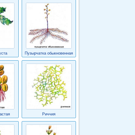
уста
Пузырчатка обыкновенная
астая
Риччия