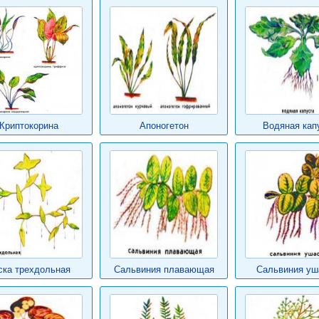
Криптокорина
Апоногетон
Водяная кап
ска трехдольная
Сальвиния плавающая
Сальвиния уш