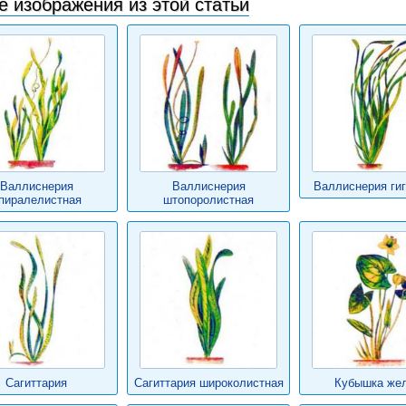
е изображения из этой статьи
Валлиснерия
Валлиснерия
Валлиснерия гиг
пиралелистная
штопоролистная
Сагиттария
Сагиттария широколистная
Кубышка же