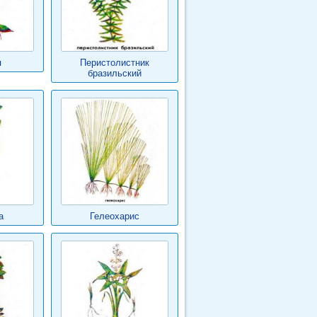
я
Перистолистник
бразильский
а
Гелеохарис