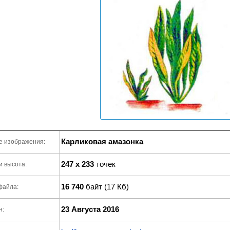
Карликовая амазонка
е изображения:
247 x 233
точек
и высота:
16 740
байт (17 Кб)
файла:
23 Августа 2016
н: