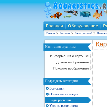
Г
лавная
О
борудование
Р
Главная
Растения
Виды растений
Названи
Кар
Навигация страницы
Информация о картинке
Другие изображения
Похожие изображения
Подразделы категории
Все статьи
Общая информация
Виды растений
Уход за растениями