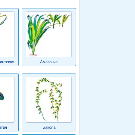
антская
Амазонка
лтая
Бакопа