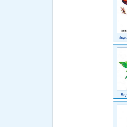
Водо
Вод