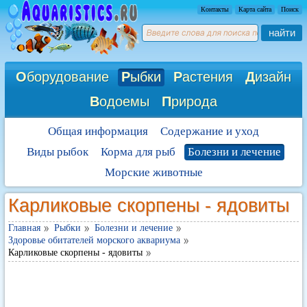
Контакты
Карта сайта
Поиск
найти
О
борудование
Р
ыбки
Р
астения
Д
изайн
В
одоемы
П
рирода
Общая информация
Содержание и уход
Виды рыбок
Корма для рыб
Болезни и лечение
Морские животные
Карликовые скорпены - ядовиты
Главная
Рыбки
Болезни и лечение
Здоровье обитателей морского аквариума
Карликовые скорпены - ядовиты