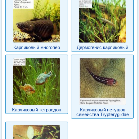
Карликовый многопёр
Дермогенис карликовый
Карликовый тетраодон
Карликовый петушок
семейства Trypterygiidae