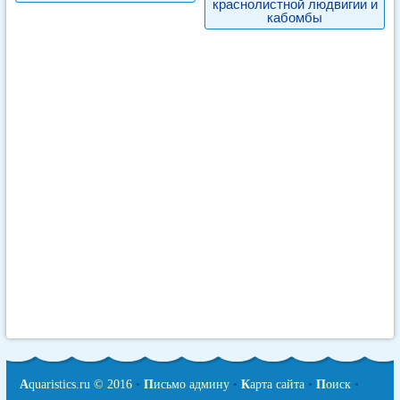
краснолистной людвигии и
кабомбы
A
quaristics.ru © 2016
•
П
исьмо админу
•
К
арта сайта
•
П
оиск
•