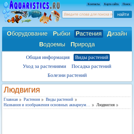
Контакты
Карта сайта
Поиск
найти
О
борудование
Р
ыбки
Р
астения
Д
изайн
В
одоемы
П
рирода
Общая информация
Виды растений
Уход за растениями
Посадка растений
Болезни растений
Людвигия
Главная
Растения
Виды растений
Названия и изображения основных аквариум…
Людвигия