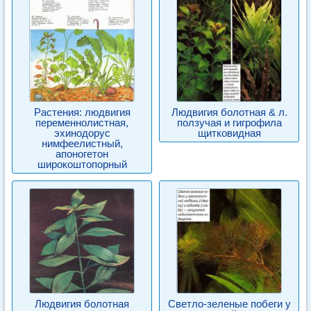
Растения: людвигия
Людвигия болотная & л.
переменнолистная,
ползучая и гигрофила
эхинодорус
щитковидная
нимфеелистный,
апоногетон
широкоштопорный
Людвигия болотная
Светло-зеленые побеги у