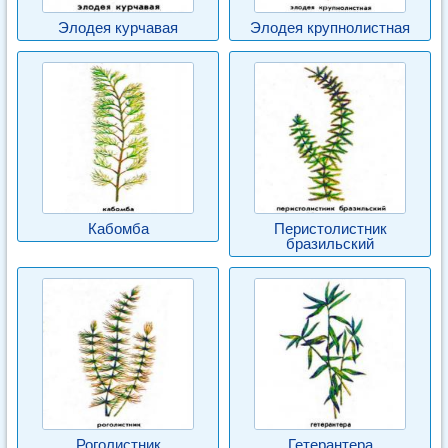
Элодея курчавая
Элодея крупнолистная
Кабомба
Перистолистник
бразильский
Роголистник
Гетерантера