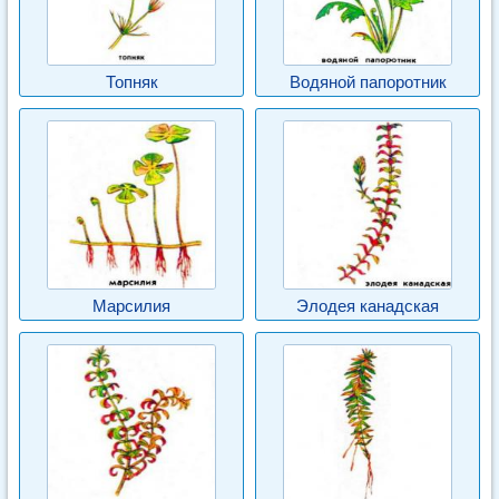
Топняк
Водяной папоротник
Марсилия
Элодея канадская