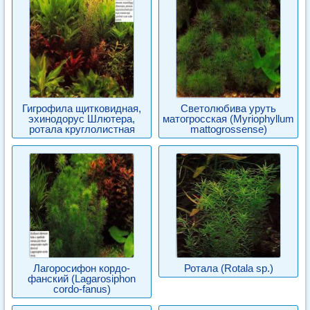
Гигрофила щитковидная,
Светолюбива уруть
эхинодорус Шлютера,
матогросская (Myriophyllum
ротала круглолистная
mattogrossense)
Лагоросифон кордо-
Ротала (Rotala sp.)
фанский (Lagarosiphon
cordo-fanus)