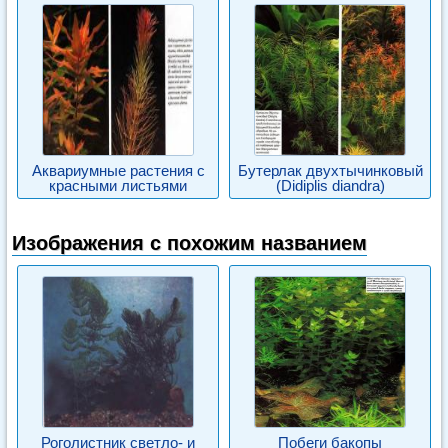
Аквариумные растения с
Бутерлак двухтычинковый
красными листьями
(Didiplis diandra)
Изображения с похожим названием
Роголистник светло- и
Побеги бакопы