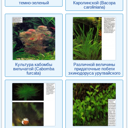
темно-зеленый
Каролинской (Васора
caroliniana)
Культура кабомбы
Различной величины
вильчатой (Cabomba
придаточные побеги
furcata)
эхинодоруса уругвайского