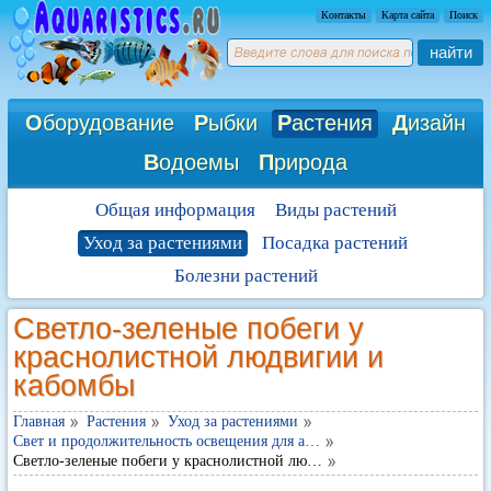
Контакты
Карта сайта
Поиск
найти
О
борудование
Р
ыбки
Р
астения
Д
изайн
В
одоемы
П
рирода
Общая информация
Виды растений
Уход за растениями
Посадка растений
Болезни растений
Светло-зеленые побеги у
краснолистной людвигии и
кабомбы
Главная
Растения
Уход за растениями
Свет и продолжительность освещения для а…
Светло-зеленые побеги у краснолистной лю…