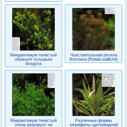
Микрантемум тенистый
Чувствительная ротала
образует пузырьки
Воллиха (Rotala wallichii)
воздуха
Микрантемум тенистый
Различные формы
очень реагирует на
гигрофилы щитковидной