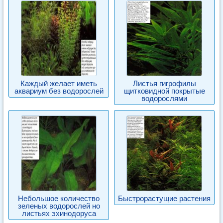
Каждый желает иметь
Листья гигрофилы
аквариум без водорослей
щитковидной покрытые
водорослями
Небольшое количество
Быстрорастущие растения
зеленых водорослей но
листьях эхинодоруса