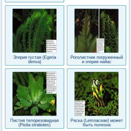
Эгерия густая (Egeria
Роголистник погруженный
densa)
и эгерия найас
Пистия телорезовидная
Ряска (Lemnaceae) может
(Pistia stratiotes)
быть полезна