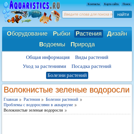
Контакты
Карта сайта
Поиск
найти
О
борудование
Р
ыбки
Р
астения
Д
изайн
В
одоемы
П
рирода
Общая информация
Виды растений
Уход за растениями
Посадка растений
Болезни растений
Волокнистые зеленые водоросли
Главная
Растения
Болезни растений
Проблемы с водорослями в аквариуме
Волокнистые зеленые водоросли