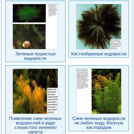
Зеленые пушистые
Кистеобразные водоросли
водоросли
Появление сине-зеленых
Сине-зеленые водоросли
водорослей в виде
не любят воду, богатую
слизистого зеленого
кислородом
налета