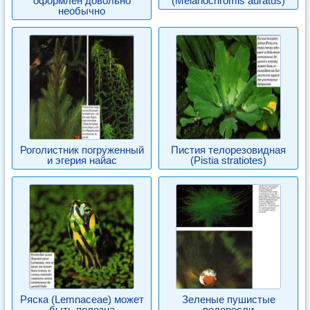
оформлен довольно
(Melanochromis auratus)
необычно
Роголистник погруженный
Пистия телорезовидная
и эгерия найас
(Pistia stratiotes)
Ряска (Lemnaceae) может
Зеленые пушистые
быть полезна
водоросли