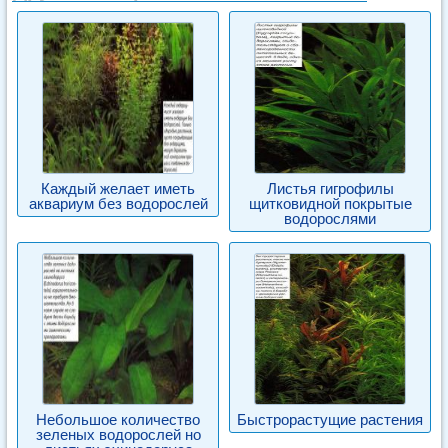
Каждый желает иметь
Листья гигрофилы
аквариум без водорослей
щитковидной покрытые
водорослями
Небольшое количество
Быстрорастущие растения
зеленых водорослей но