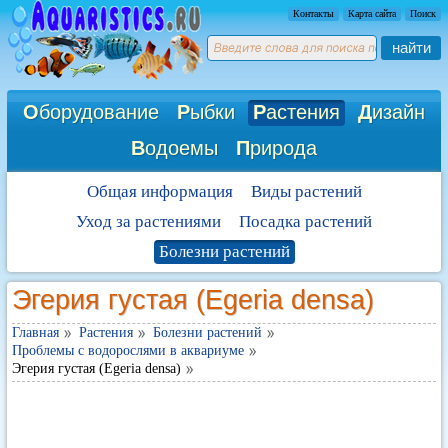
Контакты
Карта сайта
Поиск
найти
О
борудование
Р
ыбки
Р
астения
Д
изайн
В
одоемы
П
рирода
Общая информация
Виды растений
Уход за растениями
Посадка растений
Болезни растений
Эгерия густая (Egeria densa)
Главная
Растения
Болезни растений
Проблемы с водорослями в аквариуме
Эгерия густая (Egeria densa)