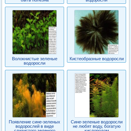
Волокнистые зеленые
Кистеобразные водоросли
водоросли
Появление сине-зеленых
Сине-зеленые водоросли
водорослей в виде
не любят воду, богатую
слизистого зеленого
кислородом