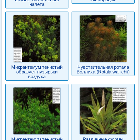
налета
Микрантемум тенистый
Чувствительная ротала
образует пузырьки
Воллиха (Rotala wallichii)
воздуха
Микрантемум тенистый
Различные формы