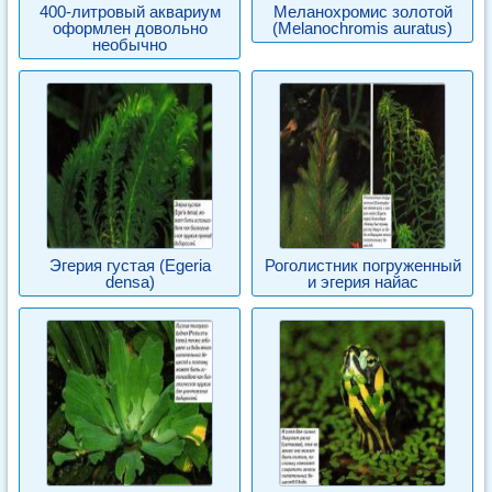
400-литровый аквариум
Меланохромис золотой
оформлен довольно
(Melanochromis auratus)
необычно
Эгерия густая (Egeria
Роголистник погруженный
densa)
и эгерия найас