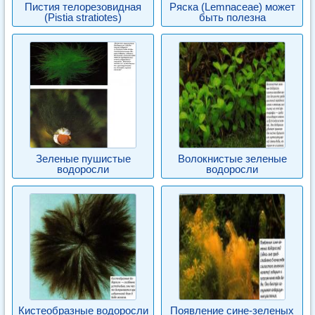
Пистия телорезовидная
Ряска (Lemnaceae) может
(Pistia stratiotes)
быть полезна
Зеленые пушистые
Волокнистые зеленые
водоросли
водоросли
Кистеобразные водоросли
Появление сине-зеленых