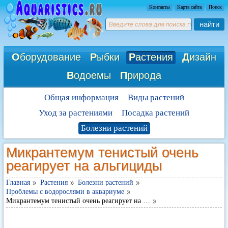
Контакты
Карта сайта
Поиск
найти
О
борудование
Р
ыбки
Р
астения
Д
изайн
В
одоемы
П
рирода
Общая информация
Виды растений
Уход за растениями
Посадка растений
Болезни растений
Микрантемум тенистый очень
реагирует на альгициды
Главная
Растения
Болезни растений
Проблемы с водорослями в аквариуме
Микрантемум тенистый очень реагирует на …