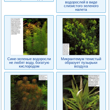
водорослей в виде
слизистого зеленого
налета
Сине-зеленые водоросли
Микрантемум тенистый
не любят воду, богатую
образует пузырьки
кислородом
воздуха