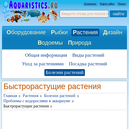
Контакты
Карта сайта
Поиск
найти
О
борудование
Р
ыбки
Р
астения
Д
изайн
В
одоемы
П
рирода
Общая информация
Виды растений
Уход за растениями
Посадка растений
Болезни растений
Быстрорастущие растения
Главная
Растения
Болезни растений
Проблемы с водорослями в аквариуме
Быстрорастущие растения