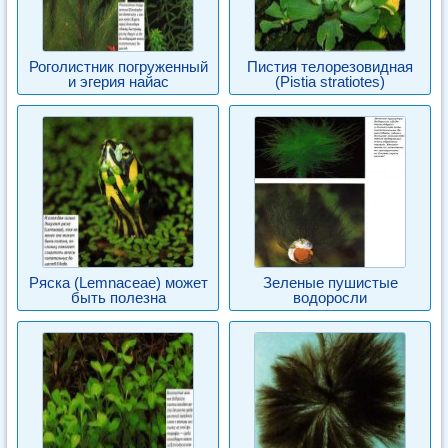
Роголистник погруженный
Пистия телорезовидная
и эгерия найас
(Pistia stratiotes)
Ряска (Lemnaceae) может
Зеленые пушистые
быть полезна
водоросли