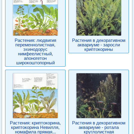
Растения: людвигия
Растения в декоративном
переменнолистная,
аквариуме - заросли
эхинодорус
криптокорины
нимфеелистный,
апоногетон
широкоштопорный
Растения: криптокорина,
Растения в декоративном
криптокорина Невилля,
аквариуме - ротала
номафила прямая...
круглолистная