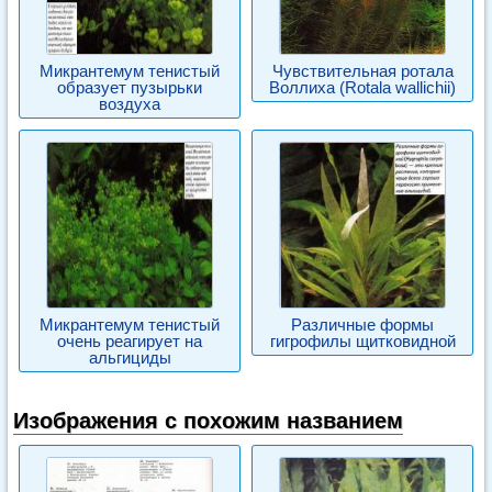
Микрантемум тенистый
Чувствительная ротала
образует пузырьки
Воллиха (Rotala wallichii)
воздуха
Микрантемум тенистый
Различные формы
очень реагирует на
гигрофилы щитковидной
альгициды
Изображения с похожим названием