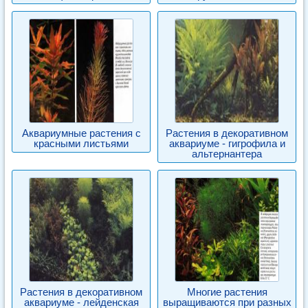
Аквариумные растения с
Растения в декоративном
красными листьями
аквариуме - гигрофила и
альтернантера
Растения в декоративном
Многие растения
аквариуме - лейденская
выращиваются при разных