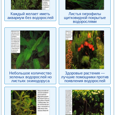
Каждый желает иметь
Листья гигрофилы
аквариум без водорослей
щитковидной покрытые
водорослями
Небольшое количество
Здоровые растения —
зеленых водорослей но
лучшие помощники против
листьях эхинодоруса
появления водорослей