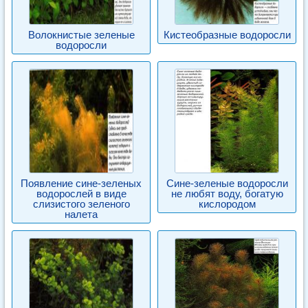
Волокнистые зеленые
Кистеобразные водоросли
водоросли
Появление сине-зеленых
Сине-зеленые водоросли
водорослей в виде
не любят воду, богатую
слизистого зеленого
кислородом
налета