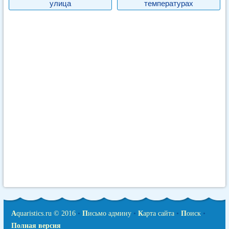
улица
температурах
A
quaristics.ru © 2016
•
П
исьмо админу
•
К
арта сайта
•
П
оиск
•
Полная версия