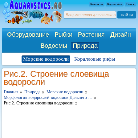
Контакты
Карта сайта
Поиск
найти
О
борудование
Р
ыбки
Р
астения
Д
изайн
В
одоемы
П
рирода
Морские водоросли
Коралловые рифы
Рис.2. Строение слоевища
водоросли
Главная
Природа
Морские водоросли
Морфология водорослей водоёмов Дальнего …
Рис.2. Строение слоевища водоросли