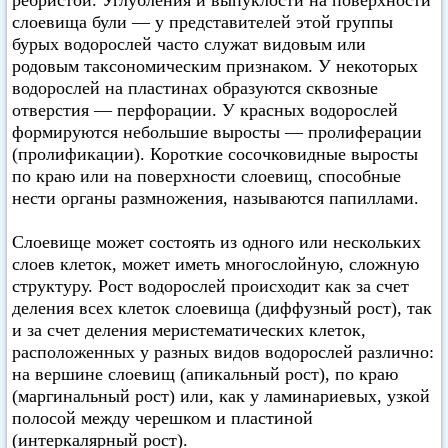
ребристой. Углубления и выпуклости на поверхности
слоевища були — у представителей этой группы
бурых водорослей часто служат видовым или
родовым таксономическим признаком. У некоторых
водорослей на пластинах образуются сквозные
отверстия — перфорации. У красных водорослей
формируются небольшие выросты — пролиферации
(пролификации). Короткие сосочковидные выросты
по краю или на поверхности слоевищ, способные
нести органы размножения, называются папиллами.
Слоевище может состоять из одного или нескольких
слоев клеток, может иметь многослойную, сложную
структуру. Рост водорослей происходит как за счет
деления всех клеток слоевища (диффузный рост), так
и за счет деления меристематических клеток,
расположенных у разных видов водорослей различно:
на вершине слоевищ (апикальный рост), по краю
(маргинальный рост) или, как у ламинариевых, узкой
полосой между черешком и пластиной
(интеркалярный рост).