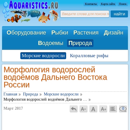
Контакты
Карта сайта
Поиск
найти
О
борудование
Р
ыбки
Р
астения
Д
изайн
В
одоемы
П
рирода
Морские водоросли
Коралловые рифы
Морфология водорослей
водоёмов Дальнего Востока
России
Главная
Природа
Морские водоросли
Морфология водорослей водоёмов Дальнего …
Март 2017
0