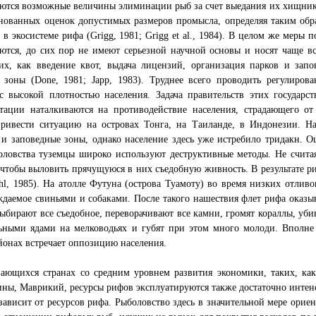
ются возможные величины элиминации рыб за счет выедания их хищника
снованных оценок допустимых размеров промысла, определяя таким об
в экосистеме рифа (Grigg, 1981; Grigg et al., 1984). В целом же меры 
тся, до сих пор не имеют серьезной научной основы и носят чаще вс
ких, как введение квот, выдача лицензий, организация парков и зап
 зоны (Done, 1981; Japp, 1983). Труднее всего проводить регулиро
 с высокой плотностью населения. Задача правительств этих государ
нтации наталкиваются на противодействие населения, страдающего от
ривести ситуацию на островах Тонга, на Таиланде, в Индонезии. На
 и заповедные зоны, однако население здесь уже истребило тридакн.
оловства туземцы широко используют деструктивные методы. Не счита
чтобы выловить прячущуюся в них съедобную живность. В результате ри
hl, 1985). На атолле Футуна (острова Туамоту) во время низких отливо
даемое свиньями и собаками. После такого нашествия флет рифа оказы
ыбирают все съедобное, переворачивают все камни, громят кораллы, уб
ьными ядами на мелководьях и губят при этом много молоди. Вполне 
йонах встречает оппозицию населения.
вающихся странах со средним уровнем развития экономики, таких, ка
ы, Маврикий, ресурсы рифов эксплуатируются также достаточно интенс
зависит от ресурсов рифа. Рыболовство здесь в значительной мере ори