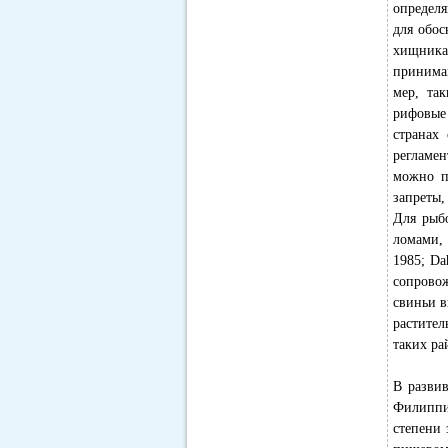
определя
для обо
хищника 
принимаю
мер, та
рифовые
странах
регламе
можно п
запреты,
Для рыб
ломами, 
1985; Da
сопровож
свиньи в
растител
таких ра
В разви
Филиппин
степени 