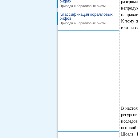
рифах
разгром
Природа » Коралловые рифы
непроду
Классификация коралловых
направле
рифов
К тому ж
Природа » Коралловые рифы
или на с
В настоя
ресурсо
исследов
основой
Шоалз. 