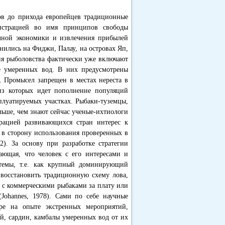
в до прихода европейцев традиционные
истрацией во имя принципов свободы
чной экономики и извлечения прибылей
анились на Фиджи, Палау, на островах Яп,
ия рыболовства фактически уже включают
е умеренных вод. В них предусмотрены
. Промысел запрещен в местах нереста в
 из которых идет пополнение популяций
плуатируемых участках. Рыбаки-туземцы,
льше, чем знают сейчас ученые-ихтиологи
трацией развивающихся стран интерес к
 в сторону использования проверенных в
2). За основу при разработке стратегии
ающая, что человек с его интересами и
стемы, т.е. как крупный доминирующий
о восстановить традиционную схему лова,
р с коммерческими рыбаками за плату или
(Johannes, 1978). Сами по себе научные
ре на опыте экстренных мероприятий,
й, сардин, камбалы умеренных вод от их