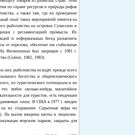
мпорту товаров из развитых стран. Этой
ятия по охране ресурсов и природы рифов
овства, а также там, где их проведение
льный опыт таких мероприятий имеется на
ного рыболовства на островах Сумиллон и
ники с регламентацией промысла. Их
кций и неформальных бесед разъяснить
сы от перелова, обеспечат им стабильные
 На Филиппинах был запрещен с 1981 г.
тва (Gomez, 1982, 1983).
на них рыболовства исходят прежде всего
нального богатства и общечеловеческого
 всего, их туристического потенциала и во
что любое сколько-нибудь масштабное
ательности для туристов, есть тенденция
храняемых зонах. В США в 1977 г. введен
 на их сохранение. Серьезные меры по
3). На вылов введены квоты и лицензии.
иональным морским парком, закрыты для