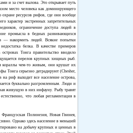
ми и за счет вылова. Это открывает путь
разом место человека как доминирующего
по охране ресурсов рифов, где они вообще
его характер экстренных запретительных
оведников, ограничение доступа людей в
вание промысла в бедных развивающихся
ств — накормить людей. Всякие попытки
 недостатка белка. В качестве примеров
 островах Тонга правительство вводило
 Ощущается перелов крупных хищных рыб.
я кораллы чем-то живым, они крушат их
фы Тонга серьезно деградируют (Chesher,
в на риф выходит все население острова,
вается буквально разгромленным. Люди и
ивая живущую в них инфауну. Рыбу травят
естественно, что любая регламентация в
к Французская Полинезия, Новая Гвинея,
ивно. Однако здесь население в меньшей
ентировано на добычу крупных и ценных в