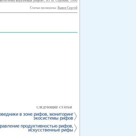
косистемы коралловых рифов», Ю. И. Сорокин, 1990
Статья проверена:
Быков Сергей
СЛЕДУЮЩИЕ СТАТЬИ
ведники в зоне рифов, мониторинг
экосистемы рифов
равление продуктивностью рифов,
искусственные рифы