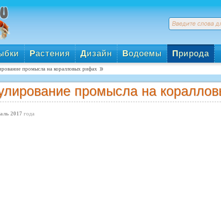
ыбки
Р
астения
Д
изайн
В
одоемы
П
рирода
ирование промысла на коралловых рифах
улирование промысла на коралло
аль 2017
года