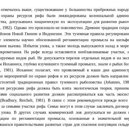
 отмечалось выше, существовавшие у большинства прибрежных народо
 охраны ресурсов рифа были ликвидированы колониальной админ
ства, допускавших хищническую их эксплуатацию для развития рыно
s, 1982). Однако это произошло не повсеместно. Древние традиции сохр
айонов Новой Гвинеи и Индонезии. Эти туземные правила регулирован
е элементы научно обоснованной регламентации промысла на шельф
ния вылова. Избыток улова, а также молодь выпускаются назад в море
икрометания. На рифе всегда оставляются необлавливаемые участки,
ируемых видов рыб. Не допускается перелов отдельных видов и на экс
м Иоханнеса, глубоко изучившего туземный промысел, знали о рыбах бо
es, 1981). Иоханнес полагает, что проявляемый в наши дни админис
ке мероприятий по охране рифов и их ресурсов должен быть направлен
столетий традиционных правил туземного рыболовства (Johannes, 198
ния ресурсами рифа должна быть взята экологическая теория, приним
иями социального развития должен рассматриваться как часть экоси
Bradbury, Reichelt, 1981). В связи с этим рекомендуется прежде всег
 за семьями участки рифа. Семьи могут в этом случае заключать догово
ь улова. В других случаях коммерческий лов допускаться не должен 
дации по регламентации промысла, основанные в значительной ме
шихся правительствами развитых стран для спасения популяции сельде