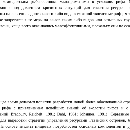
а коммерческим рыболовством, малоприменимы в условиях рифа. 
манно под давлением кризисных ситуаций для спасения ресурсов 
ны на спасение одного какого-либо вида в сложной экосистеме рифа, чт
е запретительные меры на вылов каких-либо видов или размерных груп
езоны, чаще всего оказывались малоэффективными, поскольку они не ос
щее время делаются попытки разработки новой более обоснованной стр
в рифа с привлечением новейших знаний об экологии рифов и с и
аний Bradbury, Reichelt, 1981; Dahl, 1981; Johannes, 1981). Серьез
 для выработки стратегии управления ресурсами Гавайских островов,
На основе анализа пищевых потребностей основных компонентов и ру