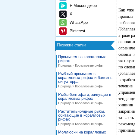
Я.Мессенджер
Как уже
X
правила
WhatsApp
рыболов
(Johanne
Pinterest
в ряде р
основны
Похожие статьи
ограниче
сезоны 
Промысел на коралловых
рифах
эксплуат
Природа » Коралловые рифы
по слова
(Johann
Рыбный промысел в
коралловых рифах и болезнь
разработ
сигуатерра
течение 
Природа » Коралловые рифы
управле
Рыбы-бентофаги, живущие в
коралловых рифах
тенденц
Природа » Коралловые рифы
хищник (
Растительноядные рыбы,
закрепив
обитающие в коралловых
за част
рифах
рекомен
Природа » Коралловые рифы
принимав
Моллюски на коралловых