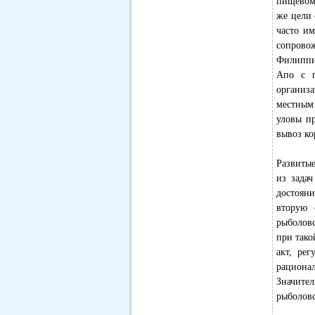
пищевом 
же цели 
часто им
сопровож
Филиппин
Апо с п
организ
местным 
уловы п
вывоз ко
Развитые
из задач
достояни
вторую 
рыболовс
при тако
акт, ре
рациона
Значите
рыболовс