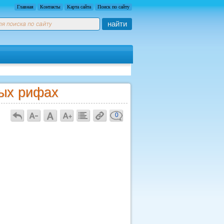
Главная
Контакты
Карта сайта
Поиск по сайту
найти
вых рифах
0