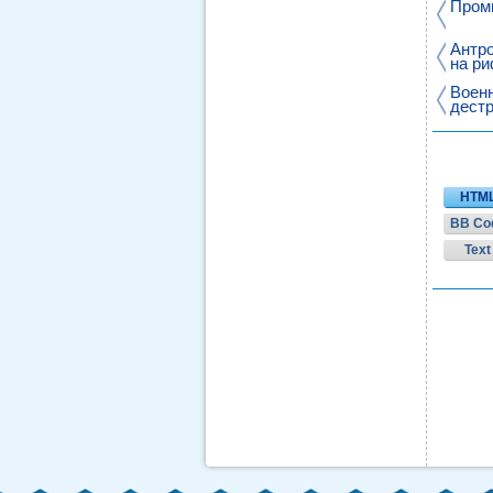
Пром
Антро
на ри
Военн
дестр
колл
HTM
BB Co
Text