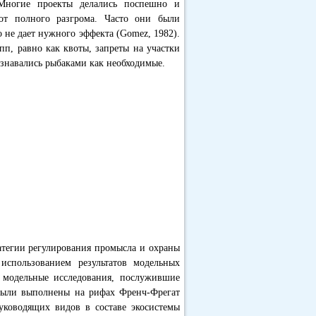
Многие проекты делались поспешно и
от полного разгрома. Часто они были
о не дает нужного эффекта (Gomez, 1982).
п, равно как квоты, запреты на участки
ознавались рыбаками как необходимые.
атегии регулирования промысла и охраны
спользованием результатов модельных
ные модельные исследования, послужившие
 были выполнены на рифах Френч-Фрегат
ководящих видов в составе экосистемы