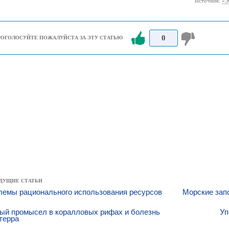
Источник:
«Э
0
РОГОЛОСУЙТЕ ПОЖАЛУЙСТА ЗА ЭТУ СТАТЬЮ
ДУЩИЕ СТАТЬИ
лемы рационального использования ресурсов
Морские запо
ый промысел в коралловых рифах и болезнь
Уп
терра