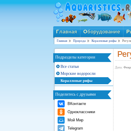
Г
лавная
О
борудование
Р
Главная
Природа
Коралловые рифы
Регул
Рег
Подразделы категории
Все статьи
Дата:
Февр
Морские водоросли
Коралловые рифы
Поделитесь с друзьями
ВКонтакте
Одноклассники
Мой Мир
Telegram