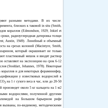
еряют разными методами. В их числе:
мента, близких к таковой in situ (Smith,
дов кораллов (Edmondson, 1929; Jokiel et
 сроки, радиоуглеродная датировка толщи
ent, Austin, 1949). Линейный и объемный
та на срезах колоний (Macintyre, Smith,
азарином, который окрашивает не только
евают пластиковый мешок и вводят раствор
ию оставляют на экспозицию на срок 6-12
лоя (Stoddart, Johannes, 1978). Некоторые
в кораллов и для некоторых фораминифер,
льцификации у известковых водорослей в
аСО
на 1 г сухого веса в час, или до 20-50
3
й произведет около 5 кг кальцита на 1 м2
ковыми водорослями, полученной другими
халимедой на Большом барьерном рифе
ния вызваны, по-видимому, методическими