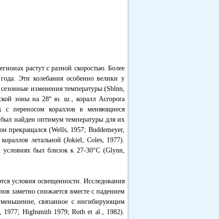
регионах растут с разной скоростью. Более
 года. Эти колебания особенно велики у
 сезонные изменения температуры (Sblnn,
ской зоны на 28° ю. ш., коралл Acropora
ах с переносом кораллов в меняющиеся
в был найден оптимум температуры для их
он прекращался (Wells, 1957; Buddemeyer,
кораллов летальной (Jokiel, Coles, 1977).
 условиях был близок к 27-30°С (Glynn,
тся условия освещенности. Исследования
ллов заметно снижается вместе с падением
 уменьшение, связанное с ингибирующим
 1977; Highsmith 1979; Roth et al., 1982).