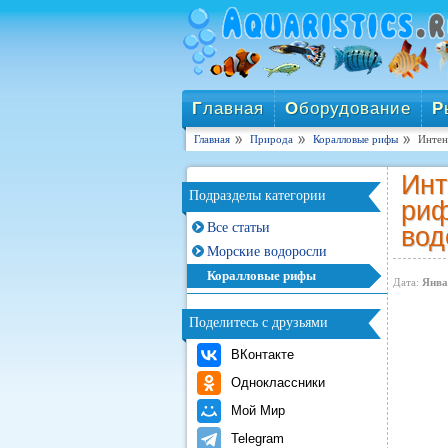
Г
лавная
О
борудование
Р
Главная
Природа
Коралловые рифы
Интен
Инт
Подразделы категории
риф
Все статьи
вод
Морские водоросли
Коралловые рифы
Дата:
Янва
Поделитесь с друзьями
ВКонтакте
Одноклассники
Мой Мир
Telegram