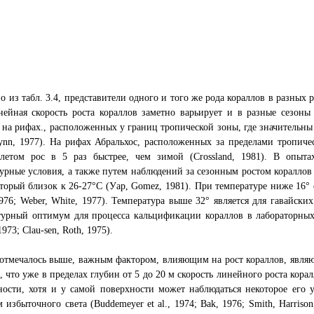
о из табл. 3.4, представители одного и того же рода кораллов в разных 
нейная скорость роста кораллов заметно варьирует и в разные сезоны
 на рифах., расположенных у границ тропической зоны, где значительны
ynn, 1977). На рифах Абральхос, расположенных за пределами тропиче
 летом рос в 5 раз быстрее, чем зимой (Crossland, 1981). В опыт
урные условия, а также путем наблюдений за сезонным ростом коралло
оторый близок к 26-27°С (Уар, Gomez, 1981). При температуре ниже 16° 
1976; Weber, White, 1977). Температура выше 32° является для гавайских 
турный оптимум для процесса кальцификации кораллов в лабораторных
1973; Clau-sen, Roth, 1975).
отмечалось выше, важным фактором, влияющим на рост кораллов, являю
, что уже в пределах глубин от 5 до 20 м скорость линейного роста кора
ности, хотя и у самой поверхности может наблюдаться некоторое его
 избыточного света (Buddemeyer et al., 1974; Bak, 1976; Smith, Harrison,