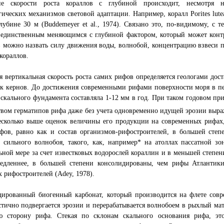
е скорости роста кораллов с глубиной происходит, несмотря 
ических механизмов световой адаптации. Например, коралл Porites lutea
лубине 30 м (Buddemeyer et al., 1974). Связано это, по-видимому, с те
 единственным меняющимся с глубиной фактором, который может контр
 можно назвать силу движения воды, волнобой, концентрацию взвеси п
кораллов.
 вертикальная скорость роста самих рифов определяется геологами дос
к кернов. До достижения современными рифами поверхности моря в пе
 скального фундамента составляла 1-12 мм в год. При таком годовом пр
вом герматипов рифа даже без учета одновременно идущей эрозии выраж
есколько выше оценок величины его продукции на современных рифах,
фов, равно как и состав организмов-рифостроителей, в большей степ
 сильного волнобоя, такого, как, например* на атоллах пассатной зо
ьной мере за счет известковых водорослей кораллин и в меньшей степен
медленнее, в большей степени консолидированы, чем рифы Атлантики
 рифостроителей (Adey, 1978).
дированный биогенный карбонат, который производится на флете сов
стично подвергается эрозии и перерабатывается волнобоем в рыхлый мат
 сторону рифа. Стекая по склонам скального основания рифа, это