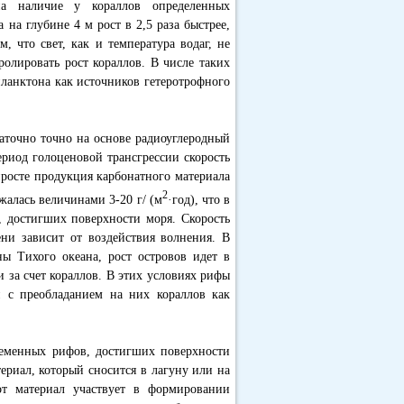
на наличие у кораллов определенных
 на глубине 4 м рост в 2,5 раза быстрее,
м, что свет, как и температура водаг, не
олировать рост кораллов. В числе таких
ланктона как источников гетеротрофного
таточно точно на основе радиоуглеродный
риод голоценовой трансгрессии скорость
иросте продукция карбонатного материала
2
алась величинами 3-20 г/ (м
·год), что в
 достигших поверхности моря. Скорость
ени зависит от воздействия волнения. В
ны Тихого океана, рост островов идет в
и за счет кораллов. В этих условиях рифы
 с преобладанием на них кораллов как
ременных рифов, достигших поверхности
ериал, который сносится в лагуну или на
т материал участвует в формировании