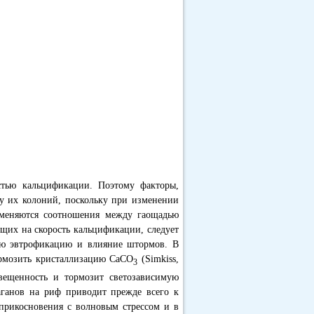
остью кальцификации. Поэтому факторы,
му их колоний, поскольку при изменении
 меняются соотношения между гаощадью
ющих на скорость кальцификации, следует
ую эвтрофикацию и влияние штормов. В
ормозить кристаллизацию СаСО
(Simkiss,
3
свещенность и тормозит светозависимую
раганов на риф приводит прежде всего к
прикосновения с волновым стрессом и в