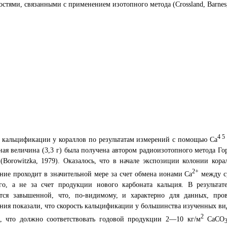
стями, связанными с применением изотопного метода (Crossland, Barnes,
4 5
 кальцификации у кораллов по результатам измерений с помощью Са
ная величина (3,3 г) была получена автором радиоизотопного метода Го
(Borowitzka, 1979). Оказалось, что в начале экспозиции колонии кор
2+
ние проходит в значительной мере за счет обмена ионами Са
между ср
го, а не за счет продукции нового карбоната кальция. В результат
ется завышенной, что, по-видимому, и характерно для данных, про
ния показали, что скорость кальцификации у большинства изученных вид
2
ч), что должно соответствовать годовой продукции 2—10 кг/м
СаСО