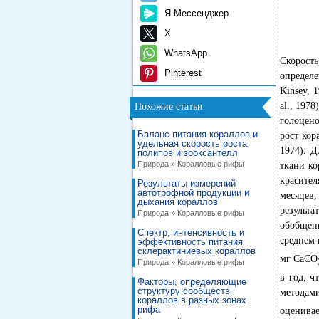
Я.Мессенджер
X
WhatsApp
Скорост
Pinterest
определе
Kinsey, 
al., 197
Похожие статьи
голоцено
Баланс питания кораллов и
рост кор
удельная скорость роста
1974). 
полипов и зооксантелл
Природа » Коралловые рифы
ткани ко
красител
Результаты измерений
автотрофной продукции и
месяцев,
дыхания кораллов
результа
Природа » Коралловые рифы
обобщены
Спектр, интенсивность и
среднем 
эффективность питания
склерактиниевых кораллов
мг СаСО
Природа » Коралловые рифы
в год, 
Факторы, определяющие
структуру сообществ
методам
кораллов в разных зонах
рифа
оценивае