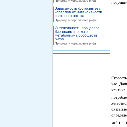
Природа » Коралловые рифы
погрешно
Зависимость фотосинтеза
кораллов от интенсивности
светового потока
Природа » Коралловые рифы
Интенсивность процессов
биогеохимического
метаболизма сообществ
рифа
Природа » Коралловые рифы
Скорость
час. Дан
критике 
потребле
животно
оказыва
определе
мг/ (г·