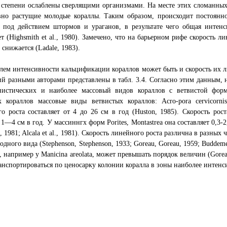
 степени ослаблены сверлящими организмами. На месте этих сломанны
вно растущие молодые кораллы. Таким образом, происходит постоянн
в под действием штормов и ураганов, в результате чего общая интен
ет (Highsmith et al., 1980). Замечено, что на барьерном рифе скорость 
 снижается (Ladale, 1983).
лем интенсивности кальцификации кораллов может быть и скорость их ли
й разными авторами представлены в табл. 3.4. Согласно этим данным, н
нистических и наиболее массовый видов кораллов с ветвистой фор
 кораллов массовые виды ветвистых кораллов: Acro-pora cervicornis
о роста составляет от 4 до 26 см в год (Huston, 1985). Скорость роста
 1—4 см в год. У массиннгх форм Porites, Montastrea она составляет 0,3-2
d, 1981; Alcala et al., 1981). Скорость линейного роста различна в разны
одного вида (Stephenson, Stephenson, 1933; Goreau, Goreau, 1959; Buddeme
, например у Manicina areolata, может превышать порядок величин (Gore
анспортироваться по ценосарку колонии коралла в зоны наиболее интенс