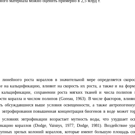
ного материала можно оценить примерно в 2,5 млрд т.
ь линейного роста кораллов в значительной мере определяется скор
е на кальцификацию, влияют на скорость их роста, а также и на фор
и кальцификации, сохранении роста мягких тканей и числа полипов
сти коралла и числом полипов (Goreau, 1963). В числе факторов, влия
ть обсуждавшиеся выше условия освещенности, а также антропогенн
х эвтрофирования повышенная концентрация биогенов в воде может т
В условиях эвтрофикации возрастает мутность воды, что ухудшает о
кацию кораллов (Dodge, Vaisnys, 1977; Dodge, 1981). Воздействие у
рупных зрелых колоний кораллов, которые имеют большую площадь со