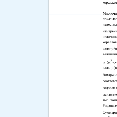
коралла
Многочи
показыв
известко
измерени
величин
кораллов
кальциф
величин
2
г/ (м
·су
кальциф
Австрали
соответс
годовая 
экосисте
тыс. тон
Рифовые
Суммарна