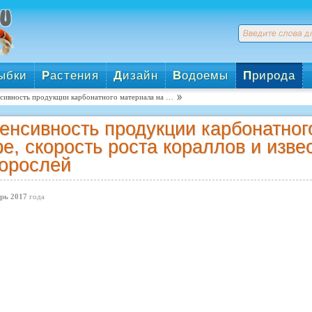
ыбки
Р
астения
Д
изайн
В
одоемы
П
рирода
сивность продукции карбонатного материала на …
енсивность продукции карбонатног
е, скорость роста кораллов и изве
орослей
рь 2017
года