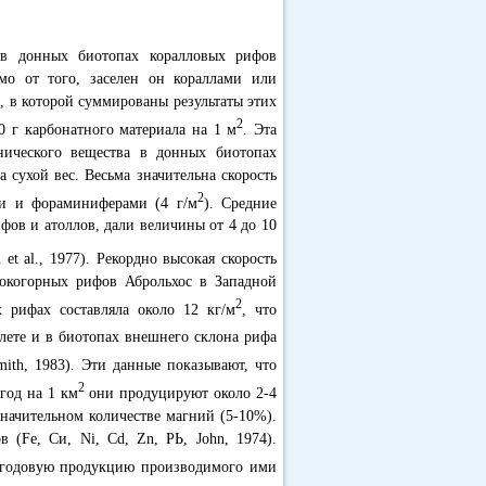
 в донных биотопах коралловых рифов
мо от того, заселен он кораллами или
.3, в которой суммированы результаты этих
2
0 г карбонатного материала на 1 м
. Эта
нического вещества в донных биотопах
а сухой вес. Весьма значительна скорость
2
ми и фораминиферами (4 г/м
). Средние
фов и атоллов, дали величины от 4 до 10
n et al., 1977). Рекордно высокая скорость
окогорных рифов Аброльхос в Западной
2
 рифах составляла около 12 кг/м
, что
 флете и в биотопах внешнего склона рифа
mith, 1983). Эти данные показывают, что
2
год на 1 км
они продуцируют около 2-4
 значительном количестве магний (5-10%).
 (Fe, Си, Ni, Cd, Zn, РЬ, John, 1974).
о годовую продукцию производимого ими