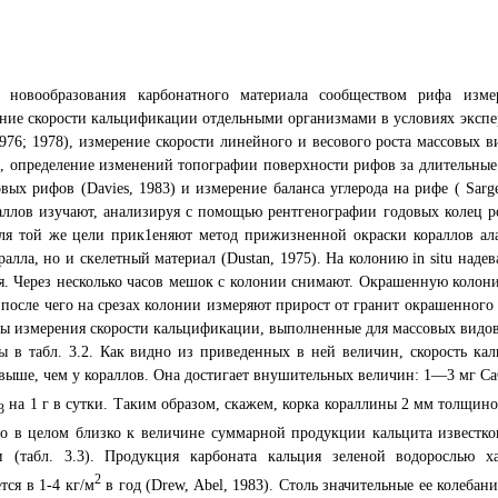
ь новообразования карбонатного материала сообществом рифа изм
ние скорости кальцификации отдельными организмами в условиях экспери
1976; 1978), измерение скорости линейного и весового роста массовых ви
8), определение изменений топографии поверхности рифов за длительные
вых рифов (Davies, 1983) и измерение баланса углерода на рифе ( Sarg
аллов изучают, анализируя с помощью рентгенографии годовых колец рос
Для той же цели прик1еняют метод прижизненной окраски кораллов ал
ралла, но и скелетный материал (Dustan, 1975). На колонию in situ над
я. Через несколько часов мешок с колонии снимают. Окрашенную колон
 после чего на срезах колонии измеряют прирост от гранит окрашенного с
ты измерения скорости кальцификации, выполненные для массовых видо
 в табл. 3.2. Как видно из приведенных в ней величин, скорость ка
выше, чем у кораллов. Она достигает внушительных величин: 1—3 мг С
на 1 г в сутки. Таким образом, скажем, корка кораллины 2 мм толщино
3
что в целом близко к величине суммарной продукции кальцита извест
и (табл. 3.3). Продукция карбоната кальция зеленой водорослью 
2
тся в 1-4 кг/м
в год (Drew, Abel, 1983). Столь значительные ее колеба