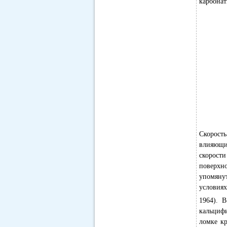
карбонат
Скорост
влияющи
скорост
поверхно
упомяну
условия
1964). 
кальцифи
ломке к