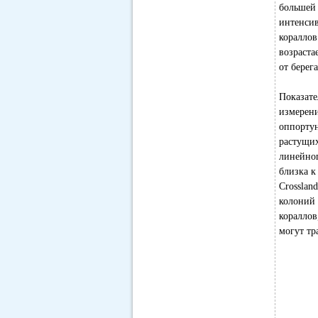
большей
интенси
коралло
возраста
от берега
Показате
измерени
оппорту
растущих
линейног
близка к
Crosslan
колоний 
кораллов
могут тр