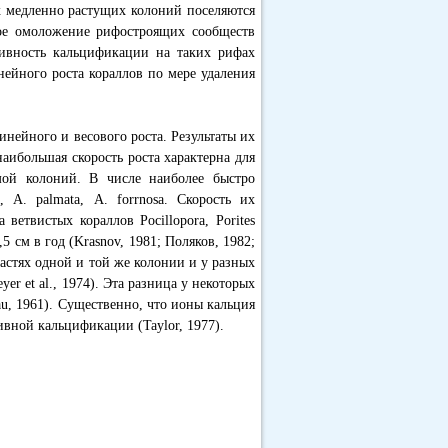
х медленно растущих колоний поселяются
ое омоложение рифостроящих сообществ
сивность кальцификации на таких рифах
линейного роста кораллов по мере удаления
нейного и весового роста. Результаты их
аибольшая скорость роста характерна для
мой колоний. В числе наиболее быстро
, А. palmata, А. forrnosa. Скорость их
 ветвистых кораллов Pocillopora, Porites
,5 см в год (Krasnov, 1981; Поляков, 1982;
х частях одной и той же колонии и у разных
yer et al., 1974). Эта разница у некоторых
au, 1961). Существенно, что ионы кальция
ивной кальцификации (Taylor, 1977).