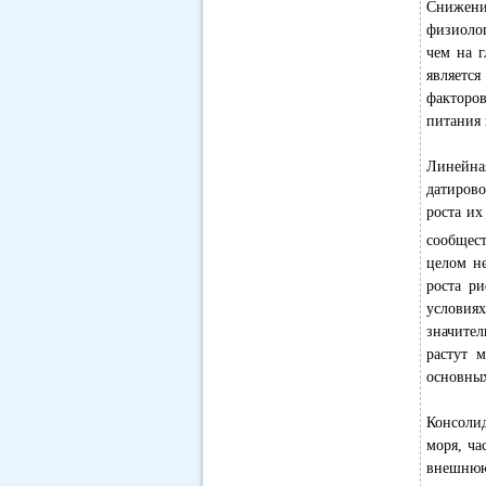
Снижени
физиолог
чем на г
является
факторов
питания 
Линейная
датирово
роста их
сообщест
целом н
роста ри
условиях
значител
растут 
основных
Консоли
моря, ча
внешнюю