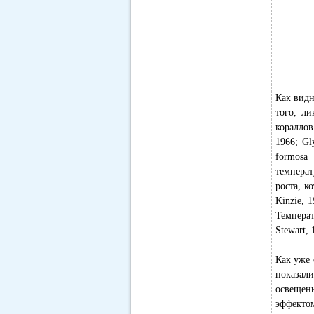
Как видн
того, ли
кораллов
1966; Gl
formosa
температ
роста, к
Kinzie, 
Темпера
Stewart, 
Как уже 
показали
освещен
эффектом