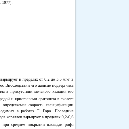
 1977).
варьирует в пределах от 0,2 до 3,3 мг/г в
ро. Впоследствии его данные подверглись
алла в присутствии меченого кальция его
едой и кристаллами арагонита в скелете
е определяемая скорость кальцификации
водимых в работах Т. Горо. Последние
ов кораллов варьирует в пределах 0,2-0,6
при среднем покрытии площади рифа
3