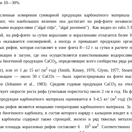
ми 10—30%.
сленные измерения суммарной продукции карбонатного материала
ают, что наибольших величин она достигает на риф-флете независи
выми водорослями ("algal ridje", "algal pavement") . Как видно из табл.3
й, на риф-флете за сутки кораллами и кораллинами отлагается более 1
а оказывается соизмеримой, а иногда и превышает продукцию орга
ых рифов, которая составляет в зоне флета 8—12 г за сутки в расчете н
икации в лагуне, где она осуществляется известниковыми водоросля
ы биогенной продукции СаСО
, определяющие всего сообщества ряда ри
3
2
т), или от 1 до 15 кг/ (м
·год) (Smith, Kinsey, 1976; Glynn, 1977; Stear
икации — около 50 г СаСОз — была зарегистрирована на флете выс
и (Johannes et al., 1983). Средняя годовая продукция СаСО
на этих
3
твует скорости роста рифа (учитывая пористость) около 2 см в год. На
2
продукция карбонатного материала оценивается в 3-4,5 кг/ (м
·год) (S
мы рифов являются мощными генераторами карбонатного материала. За 
н биогенного карбоната, в состав которого наряду с кальцием входит в
 карбонаты содержат также стронций, железо и ряд тяжелых металлов
5
2
я площадь коралловых рифов составляет 6 · 10
км
. Соответственн