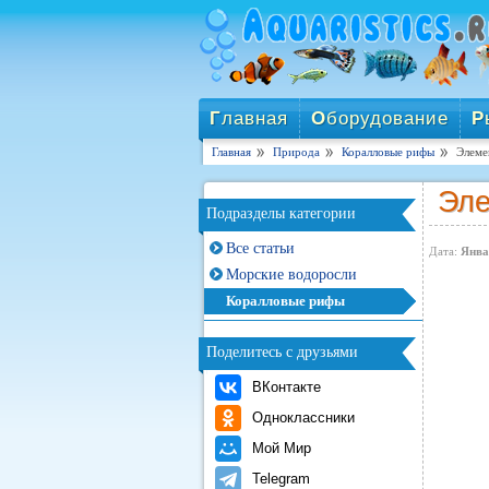
Г
лавная
О
борудование
Р
Главная
Природа
Коралловые рифы
Элеме
Эле
Подразделы категории
Все статьи
Дата:
Янва
Морские водоросли
Коралловые рифы
Поделитесь с друзьями
ВКонтакте
Одноклассники
Мой Мир
Telegram