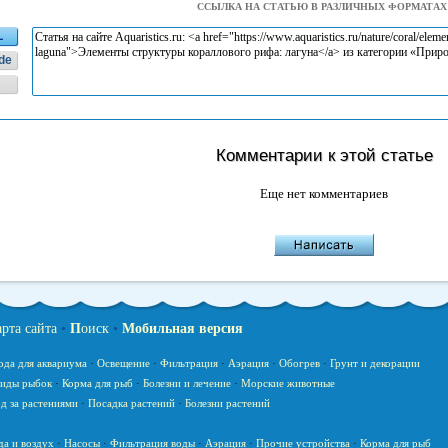
ССЫЛКА НА СТАТЬЮ В РАЗЛИЧНЫХ ФОРМАТАХ
L
de
Комментарии к этой статье
Еще нет комментариев
арта сайта
•
П
оиск
•
Мобильная версия
ода для аквариума
·
Освещение
·
Фильтрация
·
Аэрация
·
Обогрев
·
Грунт и декорации
иды рыбок
·
Корма для рыб
·
Болезни и лечение
·
Морские животные
д за растениями
·
Посадка растений
·
Болезни растений
да и воздух
·
Насосы
·
Фильтрация воды
·
Аэрация
·
Прочие устройства
·
Корма для рыб