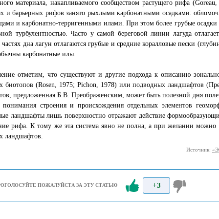
ного материала, накапливаемого сообществом растущего рифа (Goreau,
ых и барьерных рифов занято рыхлыми карбонатными осадками: обломо
дами и карбонатно-терригенными илами. При этом более грубые осадки 
ной турбулентностью. Часто у самой береговой линии лагуда отлагает
 частях дна лагун отлагаются грубые и средние коралловые пески (глубин
обычны карбонатные илы.
чение отметим, что существуют и другие подхода к описанию зональн
 биотопов (Rosen, 1975; Pichon, 1978) или подводных ландшафтов (Пр
ов, предложенная Б.В. Преображенским, может быть полезной дня поле
я понимания строения и происхождения отдельных элементов геоморф
мые ландшафты лишь поверхностно отражают действие формообразующи
ние рифа. К тому же эта система явно не полна, а при желании можно
х ландшафтов.
Источник:
«Э
+3
РОГОЛОСУЙТЕ ПОЖАЛУЙСТА ЗА ЭТУ СТАТЬЮ