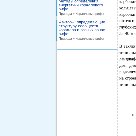
Методы определения
карбонат
энергетики кораллового
кольцев
рифа
Природа » Коралловые рифы
карбонат
интенсив
Факторы, определяющие
структуру сообществ
глубоких
кораллов в разных зонах
35-40 м 
рифа
Природа » Коралловые рифы
В заклю
типичных
ландшафт
дает дн
выделяе
на строе
типичны
П