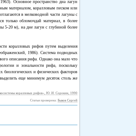
 1963). Основное пространство диа лагун
чным материалом, коралловым песком или
отлагаются в мелководной части лагуны с
ся только обломочдай материал, в более
ы 5-20 м), на дне лагун с глубиной более
ости коралловых рифов путем выделения
еображенский, 1986). Система подводных
вого описания рифа. Однако она мало что
ологии и зональности рифа, поскольку
х биологических и физических факторов
 выделить еще минимум десяток столь же
косистемы коралловых рифов», Ю. И. Сорокин, 1990
Статья проверена:
Быков Сергей