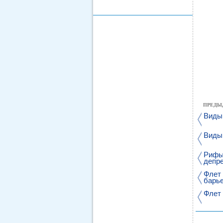
ПРЕДЫ
Виды
Виды
Рифы
депре
Флет 
барье
отли
Флет