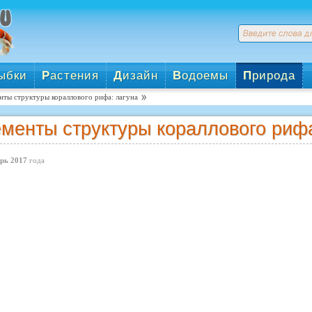
ыбки
Р
астения
Д
изайн
В
одоемы
П
рирода
нты структуры кораллового рифа: лагуна
менты структуры кораллового рифа
рь 2017
года