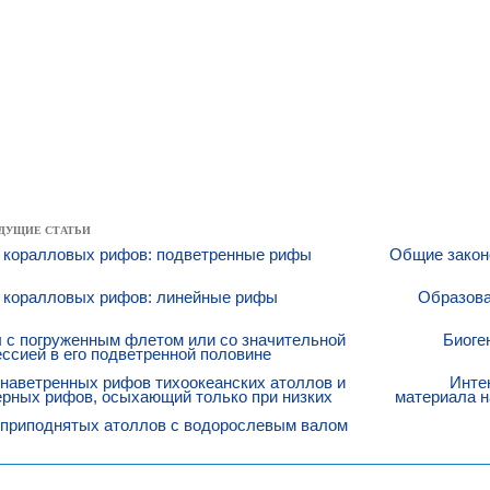
ДУЩИЕ СТАТЬИ
 коралловых рифов: подветренные рифы
Общие закон
 коралловых рифов: линейные рифы
Образова
 с погруженным флетом или со значительной
Биоге
ссией в его подветренной половине
наветренных рифов тихоокеанских атоллов и
Инте
рных рифов, осыхающий только при низких
материала н
вах
 приподнятых атоллов с водорослевым валом