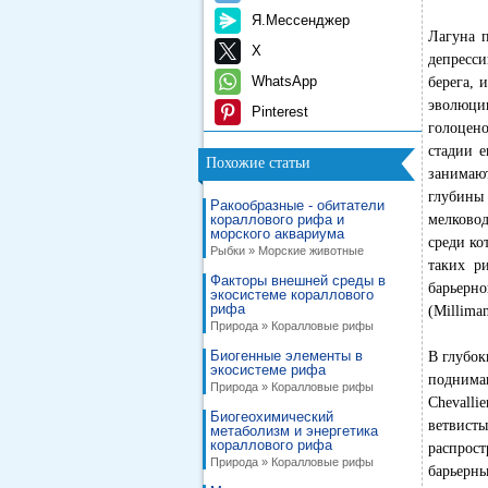
Я.Мессенджер
Лагуна 
X
депресси
WhatsApp
берега, 
эволюци
Pinterest
голоцено
стадии е
Похожие статьи
занимаю
глубины 
Ракообразные - обитатели
кораллового рифа и
мелково
морского аквариума
среди ко
Рыбки » Морские животные
таких р
Факторы внешней среды в
барьерн
экосистеме кораллового
рифа
(Milliman
Природа » Коралловые рифы
Биогенные элементы в
В глубок
экосистеме рифа
поднимаю
Природа » Коралловые рифы
Chevalli
Биогеохимический
ветвист
метаболизм и энергетика
кораллового рифа
распрост
Природа » Коралловые рифы
барьерны