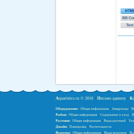
HTM
BB Co
Text
A
quaristics.ru © 2016
•
П
исьмо админу
•
К
Оборудование:
Общая информация
·
Аквариумы
·
В
Рыбки:
Общая информация
·
Содержание и уход
·
В
Растения:
Общая информация
·
Виды растений
·
Ухо
Дизайн:
Планировка
·
Растительность
Водоемы:
Общая информация
·
Виды водоемов
·
Во