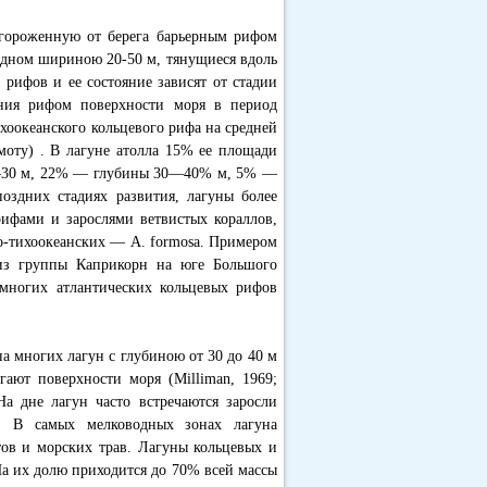
гороженную от берега барьерным рифом
 дном шириною 20-50 м, тянущиеся вдоль
рифов и ее состояние зависят от стадии
ения рифом поверхности моря в период
ихоокеанского кольцевого рифа на средней
моту) . В лагуне атолла 15% ее площади
0—30 м, 22% — глубины 30—40% м, 5% —
поздних стадиях развития, лагуны более
ифами и зарослями ветвистых кораллов,
ндо-тихоокеанских — А. formosa. Примером
из группы Каприкорн на юге Большого
многих атлантических кольцевых рифов
на многих лагун с глубиною от 30 до 40 м
игают поверхности моря (Milliman, 1969;
 На дне лагун часто встречаются заросли
. В самых мелководных зонах лагуна
итов и морских трав. Лагуны кольцевых и
а их долю приходится до 70% всей массы