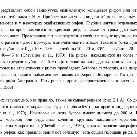
представляет собой замкнутую, окаймленную кольцевым рифом или от
ю с глубинами 5-50 м. Прибрежные лагуны в виде ложбины с песчаным
имеются и у некоторых окаймляющих рифов. Глубина лагуны отдельных 
и, в которой находится конкретный риф, а также от срока достиж
вого роста. Представление о распределении глубин в лагуне крупного т
го развития дают промеры, выполненные на атолле Такапото (о-ва Туа
т глубины от 0 до 10 м, 28% — глубины 10—20 м, 30% — глубины 2
40—45 м (Chevallier et al., 1979). На рифах, находящихся на более 
дны (средняя глубина 3—6 м). До половины площади их заняты патч-р
торых на атлантических рифах преобладает Acropora cervicornis, а на и
ифов, по нашим наблюдениям, являются Херон, Вистари и Уантри 
ого рифа Австралии. Патч-рифы широко распространены и в лагунах 
, 1969) .
их лагунах дно, как правило, также не бывает ровным (рис. 2.1 А). Со д
тся отдельные коралловые бугры ("pinnacles") , которые иногда дост
er et al., 1979). Некоторые из этих бугров имеют диаметр до 200 м.
ых кораллов или отдельные колонии крупных массивных кораллов
ранены микроатоллы (Chevallier et al., 1969), а также заросли макроф
х рифов, как правило, занимают большую часть общей гшощади рифа. Н