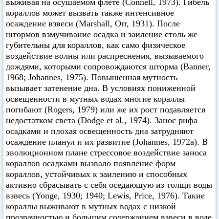
выживая на осушаемом флете (Connell, 1973). Гибель
кораллов может вызвать также интенсивное
осаждение взвеси (Marshall, Orr, 1931). После
штормов взмучивание осадка и заиление столь же
губительны для кораллов, как само физическое
воздействие волны или распреснения, вызываемого
дождями, которыми сопровождаются шторма (Banner,
1968; Johannes, 1975). Повышенная мутность
вызывает затенение дна. В условиях пониженной
освещенности в мутных водах многие кораллы
погибают (Rogers, 1979) или же их рост подавляется
недостатком света (Dodge et al., 1974). Занос рифа
осадками и плохая освещенность дна затрудняют
осаждение планул и их развитие (Johannes, 1972а). В
эволюционном плане стрессовое воздействие заноса
кораллов осадками вызвало появление форм
кораллов, устойчивых к заилению и способных
активно сбрасывать с себя оседающую из толщи воды
взвесь (Yonge, 1930; 1940; Lewis, Price, 1976). Такие
кораллы выживают в мутных водах с низкой
прозрачностью и большим содержанием взвеси в воде