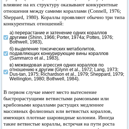
влияние на их структуру оказывают конкурентные
отношения между самими кораллами (Connell, 1976;
Sheppard, 1980). Кораллы проявляют обычно три типа
конкурентных отношений:
а) перерастание и затенение одних кораллов
другими (Shinn, 1966; Porter, 1974а; Pottes, 1976;
Bothwell, 1983),
б) выделение токсических метаболитов,
подавляющих конкурирующие вины кораллов
(Sammarco et аl., 1983),
в) межвидовая агрессия одних кораллов по
отношению к другим (Glynn et аl., 1972; Lang, 1973;
Dus-tan, 1975; Richardson et аl., 1979; Sheppard, 1979;
Wellington, 1980; Bothwell, 1984).
В первом случае имеет место вытеснение
быстрорастущими ветвистыми рамозными или
крибозными кораллами растущих медленнее
массивных фолиозных или ветвистых кораллов,
имеющих плотные шаровидные колонии. Иногда
такие ветвистые кораллы, встречая на пути роста