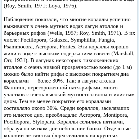
(Roy, Smith, 1971; Loya, 1976).
Наблюдения показали, что многие кораллы успешно
выживают в очень мутных водах лагун атоллов и
барьерных рифов (Wells, 1957; Roy, Smith, 1971). В их
числе: Pocillopora, Galaxea, Symphillia, Fungia,
Psammocora, Acropora, Porites. Эти кораллы хорошо
жили в воде с высоким содержанием взвеси (Marshall,
Оrr, 1931). В лагунах некоторых тихоокеанских
атоллов с очень низкой прозрачностью воны (до 1 м)
можно было найти рифы с высоким покрытием дна
кораллами — более 30%. Так; в лагуне атолла
Фаннинг, перегороженной патч-рифами, много
участков с очень высокой мутностью воны и илистым
дном. Тем не менее покрытие его кораллами
составляло около 30%. Среди кораллов, заселявших
это илистое дно, преобладали: Acropora, Montipora,
Pocillopora, Stylopara. Кораллы селились пятнами,
образуя на мягком дне небольшие банки. Отдельные
колонии ветвистых форм селились на крупных