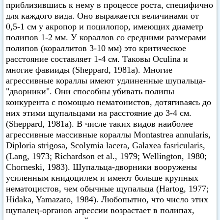
приблизившись к нему в процессе роста, специфично
для каждого вида. Оно выражается величинами от
0,5-1 см у акропор и поцилопор, имеющих диаметр
полипов 1-2 мм. У кораллов со средними размерами
полипов (кораллитов 3-10 мм) это критическое
расстояние составляет 1-4 см. Таковы Oculina и
многие фавииды (Sheppard, 1981а). Многие
агрессивные кораллы имеют удлиненные шупальца-
"дворники". Они способны убивать полипы
конкурента с помощью нематонистов, дотягиваясь до
них этими щупальцами на расстояние до 3-4 cм.
(Sheppard, 1981а). В числе таких видов наиболее
агрессивные массивные кораллы Montastrea annularis,
Diploria strigosa, Scolymia lacera, Galaxea fasricularis,
(Lang, 1973; Richardson et al., 1979; Wellington, 1980;
Chorneski, 1983). Шупальца-дворники вооружены
усиленным книдоцилем и имеют больше крупных
нематоцистов, чем обычные щупальца (Hartog, 1977;
Hidaka, Yamazato, 1984). Любопытно, что число этих
щупалец-органов агрессии возрастает в полипах,