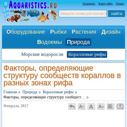
Контакты
Карта сайта
Поиск
найти
О
борудование
Р
ыбки
Р
астения
Д
изайн
В
одоемы
П
рирода
Морские водоросли
Коралловые рифы
Факторы, определяющие
структуру сообществ кораллов в
разных зонах рифа
Главная
Природа
Коралловые рифы
Факторы, определяющие структуру сообщест…
Февраль 2017
0