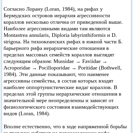
Согласно Лорану (Loran, 1984), на рифах у
Бермудских островов иерархия агрессивности
кораллов несколько отлична от приведенной выше.
Наиболее агрессивными видами там являются
Montastrea annularis, Diploria labyrinthiformis и D.
strigosa. На тихоокеанских рифах в южной части Б.
барьерного рифа иерархические отношения в
пределах массовых семейств кораллов выглядят
следующим образом: Mussidae → Faviidae →
Acroporidae → Pocilloporidae → Poritidae (Bothwell,
1984). Эти данные показывают, что наименее
агрессивны семейства, в состав которых входят
наиболее оппортунистические видаг кораллов. В
пределах этой группы иерархические отношения в
значительной мере неопределенны и зависят от
физиологического состояния взаимодействующих
видов (Loran, 1984).
Вполне естественно, что в ходе напряженной борьбы