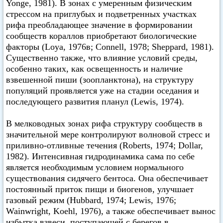
Yonge, 1981). В зонах с умеренным физическим
стрессом на приглубых и подветренных участках
рифа преобладающее значение в формировании
сообществ кораллов приобретают биологические
факторы (Loya, 1976в; Connell, 1978; Sheppard, 1981).
Существенно также, что влияние условий среды,
особенно таких, как освещенность и наличие
взвешенной пиши (зоопланктона), на структуру
популяций проявляется уже на стадии оседания и
последующего развития планул (Lewis, 1974).
В мелководных зонах рифа структуру сообществ в
значительной мере контролируют волновой стресс и
приливно-отливные течения (Roberts, 1974; Dollar,
1982). Интенсивная гидродинамика сама по себе
является необходимым условием нормального
существования сидячего бентоса. Она обеспечивает
постоянный приток пищи и биогенов, улучшает
газовый режим (Hubbard, 1974; Lewis, 1976;
Wainwright, Koehl, 1976), а также обеспечивает вынос
избытка взвеси, поступающей с берегов в