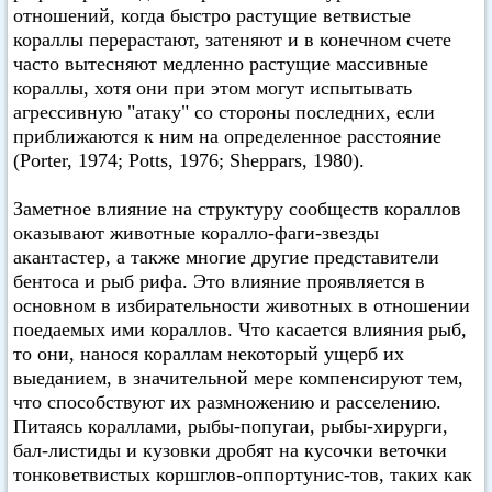
отношений, когда быстро растущие ветвистые
кораллы перерастают, затеняют и в конечном счете
часто вытесняют медленно растущие массивные
кораллы, хотя они при этом могут испытывать
агрессивную "атаку" со стороны последних, если
приближаются к ним на определенное расстояние
(Porter, 1974; Potts, 1976; Sheppars, 1980).
Заметное влияние на структуру сообществ кораллов
оказывают животные коралло-фаги-звезды
акантастер, а также многие другие представители
бентоса и рыб рифа. Это влияние проявляется в
основном в избирательности животных в отношении
поедаемых ими кораллов. Что касается влияния рыб,
то они, нанося кораллам некоторый ущерб их
выеданием, в значительной мере компенсируют тем,
что способствуют их размножению и расселению.
Питаясь кораллами, рыбы-попугаи, рыбы-хирурги,
бал-листиды и кузовки дробят на кусочки веточки
тонковетвистых коршглов-оппортунис-тов, таких как