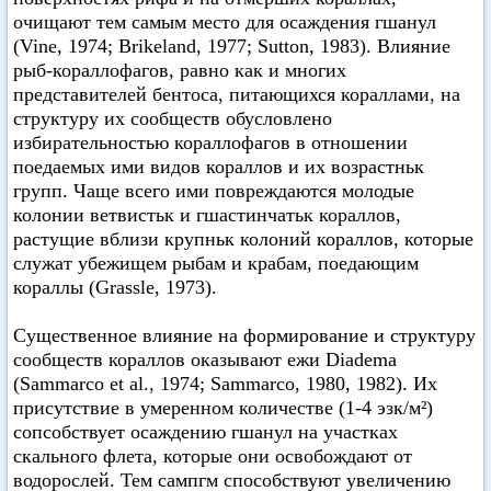
очищают тем самым место для осаждения гшанул
(Vine, 1974; Brikeland, 1977; Sutton, 1983). Влияние
рыб-кораллофагов, равно как и многих
представителей бентоса, питающихся кораллами, на
структуру их сообществ обусловлено
избирательностью кораллофагов в отношении
поедаемых ими видов кораллов и их возрастньк
групп. Чаще всего ими повреждаются молодые
колонии ветвистьк и гшастинчатьк кораллов,
растущие вблизи крупньк колоний кораллов, которые
служат убежищем рыбам и крабам, поедающим
кораллы (Grassle, 1973).
Существенное влияние на формирование и структуру
сообществ кораллов оказывают ежи Diadema
(Sammarco et al., 1974; Sammarco, 1980, 1982). Их
присутствие в умеренном количестве (1-4 эзк/м²)
сопсобствует осаждению гшанул на участках
скального флета, которые они освобождают от
водорослей. Тем сампгм способствуют увеличению