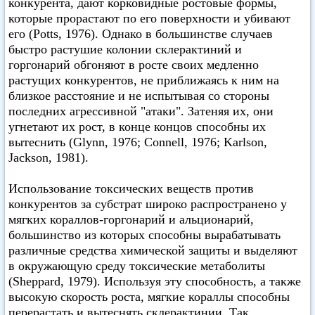
конкурента, дают корковидные ростовые формы,
которые прорастают по его поверхности и убивают
его (Potts, 1976). Однако в большинстве случаев
быстро растушие колонии склерактиний и
горгонарий обгоняют в росте своих медленно
растущих конкурентов, не приближаясь к ним на
близкое расстояние и не испытывая со стороны
последних агрессивной "атаки". Затеняя их, они
угнетают их рост, в конце концов способны их
вытеснить (Glynn, 1976; Connell, 1976; Karlson,
Jackson, 1981).
Использование токсических веществ против
конкурентов за субстрат широко распространено у
мягких кораллов-горгонарий и альционарий,
большинство из которых способны вырабатывать
различные средства химической защиты и выделяют
в окружающую среду токсические метаболиты
(Sheppard, 1979). Используя эту способность, а также
высокую скорость роста, мягкие кораллы способны
перерастать и вытеснять склерактинии. Так,