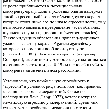
расположенных в той части колонии, которая в ходе
ее роста приближается к потенциальному
конкуренту-врагу. Если в условиях опыты выдержат
такой "агрессивный" коралл вблизи другого коралла,
который стоит ниже его по шкале агрессивности, то у
него можно вызывать превращение части обычных
щупалец в щупальца-дворники (sweeper tentacles).
Такую индукцию образования щупалец-дворников
удалось вызвать у коралла Agaricia agaricites, у
которого в норме они вообще отсутствуют
(Chornesky, 1983). Некоторые кораллы (например,
Goniopora), имеют полит, которые могут вытягиваться
в активном состоянии до 10-15 см и способны убить
конкурента на значительном расстоянии.
Установлено, что наибольшую способность к
"агрессии" в условиях рифа появляют, как правило,
массивные формы склерактиний. Согласно
наблюдениям Ланг (Lang; 1973), которая открыла
межвидовую агрессию у склерактиний, среди них
существует своеобразная иерархия по степени