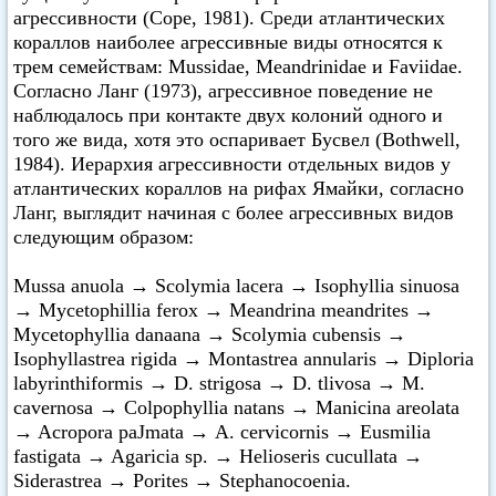
агрессивности (Соре, 1981). Среди атлантических
кораллов наиболее агрессивные виды относятся к
трем семействам: Mussidae, Meandrinidae и Faviidae.
Согласно Ланг (1973), агрессивное поведение не
наблюдалось при контакте двух колоний одного и
того же вида, хотя это оспаривает Бусвел (Bothwell,
1984). Иерархия агрессивности отдельных видов у
атлантических кораллов на рифах Ямайки, согласно
Ланг, выглядит начиная с более агрессивных видов
следующим образом:
Mussa anuola → Scolymia lacera → Isophyllia sinuosa
→ Mycetophillia ferox → Meandrina meandrites →
Mycetophyllia danaana → Scolymia cubensis →
Isophyllastrea rigida → Montastrea annularis → Diploria
labyrinthiformis → D. strigosa → D. tlivosa → М.
cavernosa → Colpophyllia natans → Manicina areolata
→ Acropora paJmata → А. cervicornis → Eusmilia
fastigata → Agaricia sp. → Helioseris cucullata →
Siderastrea → Porites → Stephanocoenia.