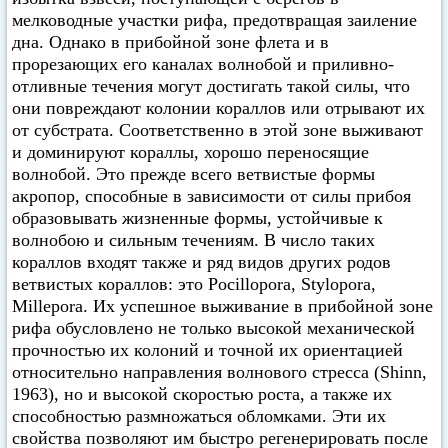
мелководные участки рифа, предотвращая заиление
дна. Однако в прибойной зоне флета и в
прорезающих его каналах волнобой и приливно-
отливные течения могут достигать такой силы, что
они повреждают колонии кораллов или отрывают их
от субстрата. Соответственно в этой зоне выживают
и доминируют кораллы, хорошо переносящие
волнобой. Это прежде всего ветвистые формы
акропор, способные в зависимости от силы прибоя
образовывать жизненные формы, устойчивые к
волнобою и сильным течениям. В число таких
кораллов входят также и ряд видов других родов
ветвистых кораллов: это Pocillopora, Stylopora,
Millepora. Их успешное выживание в прибойной зоне
рифа обусловлено не только высокой механической
прочностью их колоний и точной их ориентацией
относительно направления волнового стресса (Shinn,
1963), но и высокой скоростью роста, а также их
способностью размножаться обломками. Эти их
свойства позволяют им быстро регенерировать после