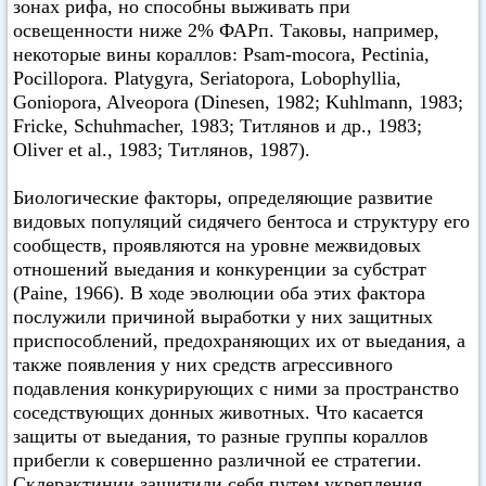
зонах рифа, но способны выживать при
освещенности ниже 2% ФАРп. Таковы, например,
некоторые вины кораллов: Psam-mocora, Pectinia,
Pocillopora. Platygyra, Seriatopora, Lobophyllia,
Goniopora, Alveopora (Dinesen, 1982; Kuhlmann, 1983;
Fricke, Schuhmacher, 1983; Титлянов и др., 1983;
Oliver et аl., 1983; Титлянов, 1987).
Биологические факторы, определяющие развитие
видовых популяций сидячего бентоса и структуру его
сообществ, проявляются на уровне межвидовых
отношений выедания и конкуренции за субстрат
(Paine, 1966). В ходе эволюции оба этих фактора
послужили причиной выработки у них защитных
приспособлений, предохраняющих их от выедания, а
также появления у них средств агрессивного
подавления конкурирующих с ними за пространство
соседствующих донных животных. Что касается
защиты от выедания, то разные группы кораллов
прибегли к совершенно различной ее стратегии.
Склерактинии защитили себя путем укрепления