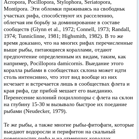
Acropora, Pocillopora, Stylophora, Seriatopora,
Montipora. Эти обломки приживаясь на свободньк
участках рифа, способствуют их расселению,
облегчая им борьбу за доминирование в составе
сообществ (Glynn et al., 1972; Connell, 1973; Randall,
1974; Tunniclinne, 1981; Highsmith, 1982). В то же
время доказано, что на многих рифах перечисленные
выше рыбы, питающиеся кораллами, отдают
предпочтение определенным их видам, таким, как
например, Pocillopora damicornis. Выедание этого
коралла рыбами в сообществах склона может идти
столь интенсивно, что этот вид вообще из них
исчезает и встречается лишь в сообществах флета и
края рифа, где прибой мешает его выеданию.
Перенесение колоний поциллопоры с флета на склон
на глубину 15-30 м вызывало быстрое их поедание
рыбами (Neudecker, 1979).
Те же рыбы, а также многие рыбы-фитофаги, которые
выедают водоросли и перифитон на скальный
поверхностях рифа и на отмерших кораллах,