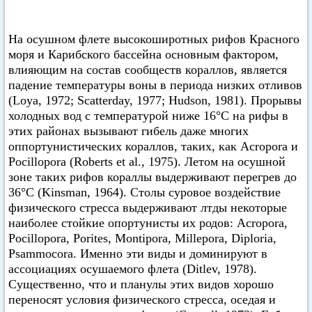
На осушном флете высокоширотных рифов Красного
моря и Карибского бассейна основным фактором,
влияющим на состав сообществ кораллов, является
падение температуры воны в периода низких отливов
(Loya, 1972; Scatterday, 1977; Hudson, 1981). Прорывы
холодных вод с температурой ниже 16°C на рифы в
этих районах вызывают гибель даже многих
оппортунистических кораллов, таких, как Acropora и
Pocillopora (Roberts et al., 1975). Летом на осушной
зоне таких рифов кораллы выдерживают перегрев до
36°C (Kinsman, 1964). Столы суровое воздействие
физического стресса выдерживают лтды некоторые
наиболее стойкие опортунисты их родов: Acropora,
Pocillopora, Porites, Montipora, Millepora, Diploria,
Psammocora. Именно эти виды и доминируют в
ассоциациях осушаемого флета (Ditlev, 1978).
Существенно, что и планулы этих видов хорошо
переносят условия физического стресса, оседая и