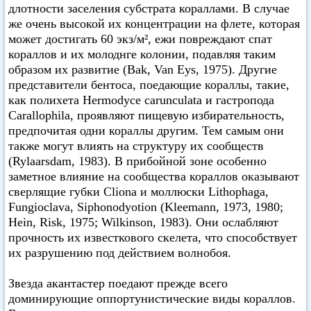
длотности заселения субстрата кораллами. В случае
же очень высокой их концентрации на флете, которая
может достигать 60 экз/м², ежи повреждают спат
кораллов и их молоднге колонии, подавляя таким
образом их развитие (Bak, Van Eys, 1975). Другие
представители бентоса, поедающие кораллы, такие,
как полихета Hermodyce carunculata и гастропода
Carallophila, проявляют пищевую избирательность,
предпочитая одни кораллы другим. Тем самым они
также могут влиять на структуру их сообществ
(Rylaarsdam, 1983). В прибойной зоне особенно
заметное влияние на сообщества кораллов оказывают
сверлящие губки Cliona и моллюски Lithophaga,
Fungioclava, Siphonodyotion (Kleemann, 1973, 1980;
Hein, Risk, 1975; Wilkinson, 1983). Они ослабляют
прочность их известкового скелета, что способствует
их разрушению под действием волнобоя.
Звезда акантастер поедают прежде всего
доминирующие оппортунистические виды кораллов.