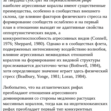
за тверднш субстрат на перенаселенном рифе
наиболее агрессивные кораллы имеют существенные
преимущества, особенно в сообществах внешнего
склона, где влияние факторов физического стресса на
формирование сообществ ослаблено и на первый
план в отношении выходят не адаптивные свойства
оппортунистических видов, а
конкурентноспособность агрессивных видов (Connell,
1976; Sheppard, 1980). Однако и в сообществах флета,
подверженных интенсивному воздействию волнобоя,
влияние агрессивных межвидовых отношений
кораллов на формирование их видовой структуры
прослеживается достаточно четко (Bothwell, 1984),
хотя определяющее значение играет здесь физический
стресс (Bradbury, Yonge, 1981; Loran, 1984).
Любопытно, что на атлантических рифах
преобладают отношения агрессивного
доминирования со стороны медленно растущих
массивных кораллов, тогда как на индотихоокеанских
рифах преобладает первый тип конкурентных