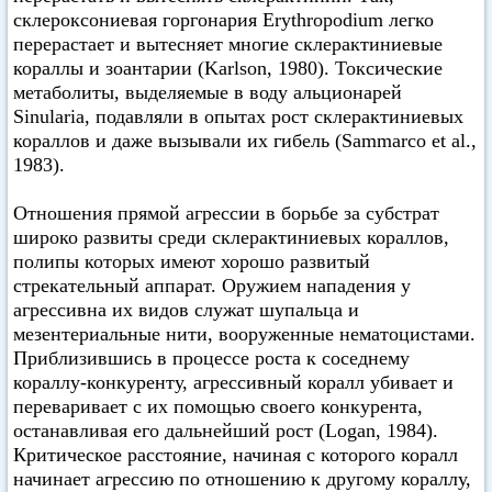
склероксониевая горгонария Erythropodium легко
перерастает и вытесняет многие склерактиниевые
кораллы и зоантарии (Karlson, 1980). Токсические
метаболиты, выделяемые в воду альционарей
Sinularia, подавляли в опытах рост склерактиниевых
кораллов и даже вызывали их гибель (Sammarco et al.,
1983).
Отношения прямой агрессии в борьбе за субстрат
широко развиты среди склерактиниевых кораллов,
полипы которых имеют хорошо развитый
стрекательный аппарат. Оружием нападения у
агрессивна их видов служат шупальца и
мезентериальные нити, вооруженные нематоцистами.
Приблизившись в процессе роста к соседнему
кораллу-конкуренту, агрессивный коралл убивает и
переваривает с их помощью своего конкурента,
останавливая его дальнейший рост (Logan, 1984).
Критическое расстояние, начиная с которого коралл
начинает агрессию по отношению к другому кораллу,