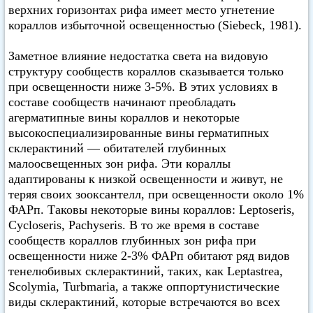
верхних горизонтах рифа имеет место угнетение
кораллов избыточной освещенностью (Siebeck, 1981).
Заметное влияние недостатка света на видовую
структуру сообществ кораллов сказывается только
при освещенности ниже 3-5%. В этих условиях в
составе сообществ начинают преобладать
агерматипные вины кораллов и некоторые
высокоспециализированные вины герматипных
склерактиний — обитателей глубинных
малоосвещенных зон рифа. Эти кораллы
адаптированы к низкой освещенности и живут, не
теряя своих зооксантелл, при освещенности около 1%
ФАРп. Таковы некоторые вины кораллов: Leptoseris,
Cycloseris, Pachyseris. В то же время в составе
сообществ кораллов глубинных зон рифа при
освещенности ниже 2-3% ФАРп обитают ряд видов
тенелюбивых склерактиний, таких, как Leptastrea,
Scolymia, Turbmaria, а также оппортунистические
виды склерактиний, которые встречаются во всех