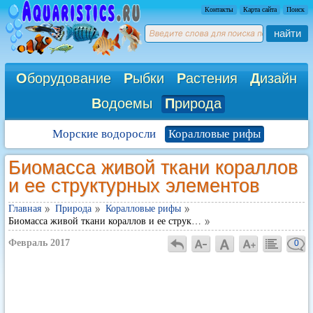
Контакты
Карта сайта
Поиск
найти
О
борудование
Р
ыбки
Р
астения
Д
изайн
В
одоемы
П
рирода
Морские водоросли
Коралловые рифы
Биомасса живой ткани кораллов
и ее структурных элементов
Главная
Природа
Коралловые рифы
Биомасса живой ткани кораллов и ее струк…
Февраль 2017
0