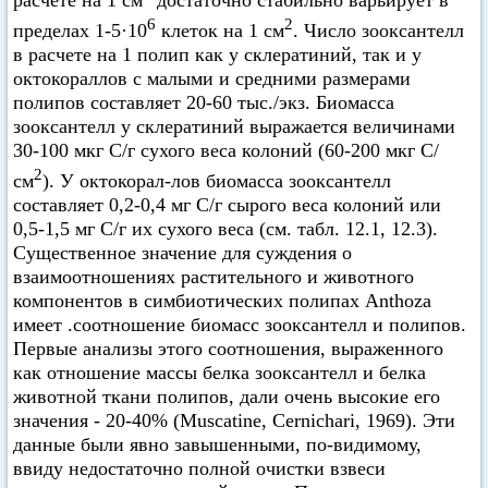
расчете на 1 см
достаточно стабильно варьирует в
6
2
пределах 1-5·10
клеток на 1 см
. Число зооксантелл
в расчете на 1 полип как у склератиний, так и у
октокораллов с малыми и средними размерами
полипов составляет 20-60 тыс./экз. Биомасса
зооксантелл у склератиний выражается величинами
30-100 мкг С/г сухого веса колоний (60-200 мкг С/
2
см
). У октокорал-лов биомасса зооксантелл
составляет 0,2-0,4 мг С/г сырого веса колоний или
0,5-1,5 мг С/г их сухого веса (см. табл. 12.1, 12.3).
Существенное значение для суждения о
взаимоотношениях растительного и животного
компонентов в симбиотических полипах Anthoza
имеет .соотношение биомасс зооксантелл и полипов.
Первые анализы этого соотношения, выраженного
как отношение массы белка зооксантелл и белка
животной ткани полипов, дали очень высокие его
значения - 20-40% (Muscatine, Cernichari, 1969). Эти
данные были явно завышенными, по-видимому,
ввиду недостаточно полной очистки взвеси