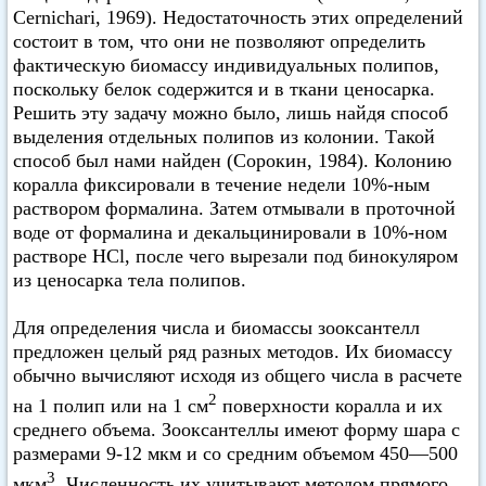
Cernichari, 1969). Недостаточность этих определений
состоит в том, что они не позволяют определить
фактическую биомассу индивидуальных полипов,
поскольку белок содержится и в ткани ценосарка.
Решить эту задачу можно было, лишь найдя способ
выделения отдельных полипов из колонии. Такой
способ был нами найден (Сорокин, 1984). Колонию
коралла фиксировали в течение недели 10%-ным
раствором формалина. Затем отмывали в проточной
воде от формалина и декальцинировали в 10%-ном
растворе HCl, после чего вырезали под бинокуляром
из ценосарка тела полипов.
Для определения числа и биомассы зооксантелл
предложен целый ряд разных методов. Их биомассу
обычно вычисляют исходя из общего числа в расчете
2
на 1 полип или на 1 см
поверхности коралла и их
среднего объема. Зооксантеллы имеют форму шара с
размерами 9-12 мкм и со средним объемом 450—500
3
мкм
. Численность их учитывают методом прямого