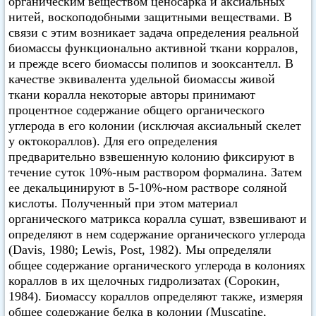
органическим веществом ценосарка и аксиальных
нитей, воскоподобными защитными веществами. В
связи с этим возникает задача определения реальной
биомассы функционально активной ткани корралов,
и прежде всего биомассы полипов и зооксантелл. В
качестве эквивалента удельной биомассы живой
ткани коралла некоторые авторы принимают
процентное содержание общего органического
углерода в его колонии (исключая аксиальный скелет
у октокораллов). Для его определения
предварительно взвешенную колонию фиксируют в
течение суток 10%-ным раствором формалина. Затем
ее декальцинируют в 5-10%-ном растворе соляной
кислоты. Полученный при этом материал
органического матрикса коралла сушат, взвешивают и
определяют в нем содержание органического углерода
(Davis, 1980; Lewis, Post, 1982). Мы определяли
общее содержание органического углерода в колониях
кораллов в их щелочных гидролизатах (Сорокин,
1984). Биомассу кораллов определяют также, измеряя
общее содержание белка в колонии (Muscatine,