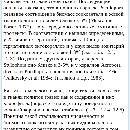
зооксантелл от животной ткани. Последующие
анализы показали, что в полипах коралла Pocillopora
реальное соотношение биомасс зооксантелл и живой
ткани полипов по белку близко к 5% (Muscatine,
Porter, 1977). По углероду оно составляет считанные
проценты. В соответствии с нашими определениями,
у 23 видов склератиний, а также у 10 видов
герматипных октокораллов и у двух видов зоантарий
это соотношение составляет 1-3% (см. табл. 12.1,
12.3). По данным других авторов, у коралла
Stylophora оно близко к 3-5% и у кораллов Acropora
diversa и Pocillopora damicornis оно близко к 1-4%
(Falkovsky et al, 1984; Титлянов и др., 1983).
Как уже отмечалось выше, концентрация зооксантел
в тканях полипов (равно как и содержание в них
хлорофилла) в расчете на единицу поверхности
колоний кораллов весьма стабильна (табл. 12.4, 12.5).
Причина такой стабильности численности и
биомассы зооксантелл у разных видов кораллов
независимо от размеров их полипов состоит в том,