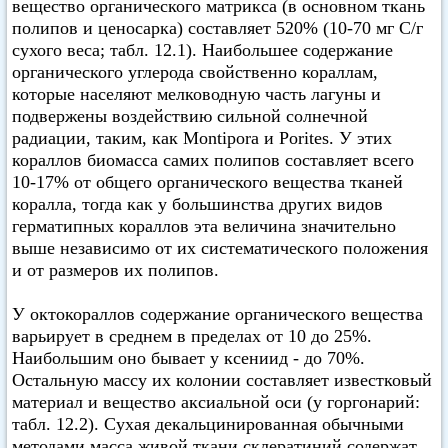
вещество органического матрикса (в основном ткань
полипов и ценосарка) составляет 520% (10-70 мг С/г
сухого веса; табл. 12.1). Наибольшее содержание
органического углерода свойственно кораллам,
которые населяют мелководную часть лагуны и
подвержены воздействию сильной солнечной
радиации, таким, как Montipora и Porites. У этих
кораллов биомасса самих полипов составляет всего
10-17% от общего органического вещества тканей
коралла, тогда как у большинства других видов
герматипных кораллов эта величина значительно
выше независимо от их систематического положения
и от размеров их полипов.
У октокораллов содержание органического вещества
варьирует в среднем в пределах от 10 до 25%.
Наибольшим оно бывает у ксениид - до 70%.
Остальную массу их колонии составляет известковый
материал и вещество аксиальной оси (у горгонарий:
табл. 12.2). Сухая декальцинированная обычными
методами масса живой ткани склератиний содержат