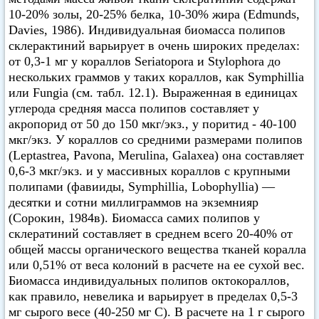
10-20% золы, 20-25% белка, 10-30% жира (Edmunds,
Davies, 1986). Индивидуальная биомасса полипов
склерактиний варьирует в очень широких пределах:
от 0,3-1 мг у кораллов Seriatopora и Stylophora до
нескольких граммов у таких кораллов, как Symphillia
или Fungia (см. табл. 12.1). Выраженная в единицах
углерода средняя масса полипов составляет у
акропорид от 50 до 150 мкг/экз., у поритид - 40-100
мкг/экз. У кораллов со средними размерами полипов
(Leptastrea, Pavona, Merulina, Galaxea) она составляет
0,6-3 мкг/экз. и у массивных кораллов с крупными
полипами (фавииды, Symphillia, Lobophyllia) —
десятки и сотни миллиграммов на экземнияр
(Сорокин, 1984в). Биомасса самих полипов у
склератиний составляет в среднем всего 20-40% от
общей массы органического вещества тканей коралла
или 0,51% от веса колоний в расчете на ее сухой вес.
Биомасса индивидуальных полипов октокораллов,
как правило, невелика и варьирует в пределах 0,5-3
мг сырого весе (40-250 мг С). В расчете на 1 г сырого