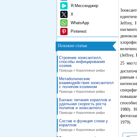
Я.Мессенджер
Зооксан
X
идентичн
WhatsApp
Jeffrey,
пигмент
Pinterest
динокса
хлорофил
Похожие статьи
величина
(Jeffrey
Строение зооксантелл,
способы инфицирования
25 мкг/с
хозяев
Природа » Коралловые рифы
достаточ
равным о
Метаболические
взаимодействия зооксантелл
интенсив
с полипом-хозяином
специфи
Природа » Коралловые рифы
повышает
Баланс питания кораллов и
способно
удельная скорость роста
полипов и зооксантелл
1980). 
Природа » Коралловые рифы
фитоплан
Состав и функция слизи у
1979).
кораллов
Природа » Коралловые рифы