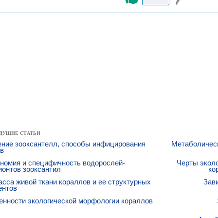
ДУЩИЕ СТАТЬИ
ение зооксантелл, способы инфицирования
Метаболическ
ев
номия и специфичность водорослей-
Черты экол
ионтов зооксантил
ко
сса живой ткани кораллов и ее структурных
Зав
ентов
енности экологической морфологии кораллов