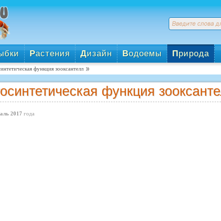
ыбки
Р
астения
Д
изайн
В
одоемы
П
рирода
интетическая функция зооксантелл
осинтетическая функция зооксант
аль 2017
года