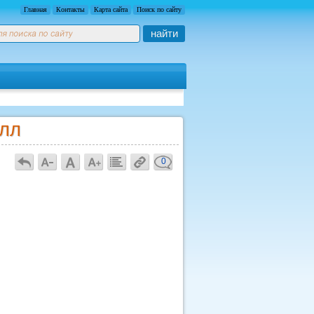
Главная
Контакты
Карта сайта
Поиск по сайту
найти
елл
0