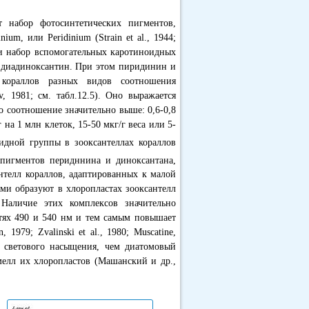
 набор фотосинтетических пигментов,
m, или Peridinium (Strain et al., 1944;
с" и набор вспомогательных каротиноидных
 диадиноксантин. При этом пиридинин и
 кораллов разных видов соотношения
v, 1981; см. табл.12.5). Оно выражается
то соотношение значительно выше: 0,6-0,8
 на 1 млн клеток, 15-50 мкг/г веса или 5-
дной группы в зооксантеллах кораллов
пигментов перидннина и диноксантана,
нтелл кораллов, адаптированных к малой
ми образуют в хлоропластах зооксантелл
Наличие этих комплексов значительно
стях 490 и 540 нм и тем самым повышает
1979; Zvalinski et al., 1980; Muscatine,
 светового насыщения, чем диатомовый
ламелл их хлоропластов (Машанский и др.,