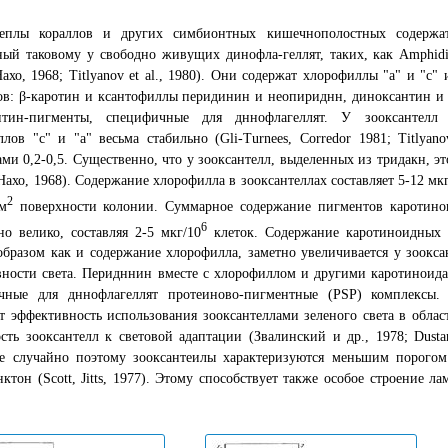
теплы кораллов и других симбионтных кишечнополостных содержат
ый таковому у свободно живущих динофла-геллят, таких, как Amphidiniu
 Нахо, 1968; Titlyanov et al., 1980). Они содержат хлорофиллы "а" и "
ов: β-каротин и ксантофиллы перидинин и неопириднн, диноксантин и
нтин-пигменты, специфичные для дннофлагеллят. У зооксантелл
лов "с" и "а" весьма стабильно (Gli-Turnees, Corredor 1981; Titlyano
ми 0,2-0,5. Существенно, что у зооксантелл, выделенных из тридакн, э
, Нахо, 1968). Содержание хлорофилла в зооксантеллах составляет 5-12 мкг
2
м
поверхности колонии. Суммарное содержание пигментов каротинои
6
но велико, составляя 2-5 мкг/10
клеток. Содержание каротиноидных 
бразом как и содержание хлорофилла, заметно увеличивается у зоокса
ности света. Перидннин вместе с хлорофиллом и другими каротиноида
чные для дннофлагеллят протеиново-пигментные (PSP) комплексы. 
 эффективность использования зооксантеллами зеленого света в обла
сть зооксантелл к световой адаптации (Звалинский и др., 1978; Dustan, 
Не случайно поэтому зооксантеилы характеризуются меньшим порогом
ктон (Scott, Jitts, 1977). Этому способствует также особое строение 