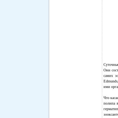
Суточны
Они сост
самих зо
Edmunds,
ими орга
Что каса
полипа в
герматип
зооксан