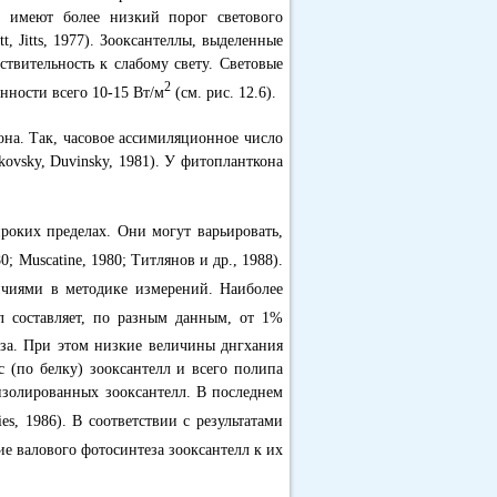
и имеют более низкий порог светового
 Jitts, 1977). Зооксантеллы, выделенные
твительность к слабому свету. Световые
2
нности всего 10-15 Вт/м
(см. рис. 12.6).
она. Так, часовое ассимиляционное число
lkovsky, Duvinsky, 1981). У фитопланткона
роких пределах. Они могут варьировать,
980; Muscatine, 1980; Титлянов и др., 1988).
ичиями в методике измерений. Наиболее
л составляет, по разным данным, от 1%
интеза. При этом низкие величины днгхания
 (по белку) зооксантелл и всего полипа
 изолированных зооксантелл. В последнем
es, 1986). В соответствии с результатами
е валового фотосинтеза зооксантелл к их