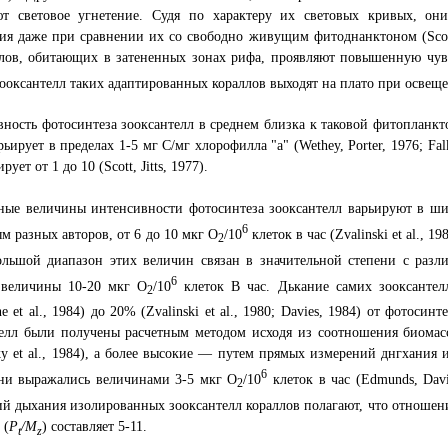
ют световое угнетение. Судя по характеру их световых кривых, он
я даже при сравнении их со свободно живущим фитоднанктоном (Scott,
лов, обитающих в затененных зонах рифа, проявляют повышенную чувс
ооксантелл таких адаптированных кораллов выходят на плато при освеще
ность фотосинтеза зооксантелл в среднем близка к таковой фитопланкт
рьирует в пределах 1-5 мг С/мг хлорофилла "а" (Wethey, Porter, 1976; Fa
рует от 1 до 10 (Scott, Jitts, 1977).
ные величины интенсивности фотосинтеза зооксантелл варьируют в ши
6
м разных авторов, от 6 до 10 мкг О
/10
клеток в час (Zvalinski et al., 1
2
ольшой диапазон этих величин связан в значительной степени с разл
6
 величины 10-20 мкг О
/10
клеток В час. Дькание самих зооксантел
2
ne et al., 1984) до 20% (Zvalinski et al., 1980; Davies, 1984) от фотос
елл были получены расчетным методом исходя из соотношения биомасс
ky et al., 1984), а более высокие — путем прямых измерений днгхания
6
они выражались величинами 3-5 мкг О
/10
клеток в час (Edmunds, Davi
2
й дыхания изолированных зооксантелл кораллов полагают, что отношени
 (
Р
/М
) составляет 5-11.
t
z