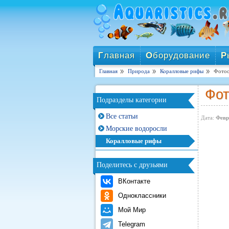
Г
лавная
О
борудование
Р
Главная
Природа
Коралловые рифы
Фотос
Фот
Подразделы категории
Все статьи
Дата:
Февр
Морские водоросли
Коралловые рифы
Поделитесь с друзьями
ВКонтакте
Одноклассники
Мой Мир
Telegram