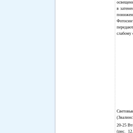
освещенн
в затене
понижен
Фотосинт
передают
слабому 
Световы
(Звалинс
20-25 Вт
(рис. 1