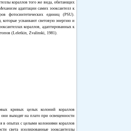
теллы кораллов того же вида, обитающих
 Механизм адаптации самих зооксантелл к
ов фотосинтетических единиц (PSU).
, которые усваивают световую энергию и
ооксантеллах кораллов, адаптированных к
пов (Leletkin, Zvalinski, 1981).
товых кривых целых колоний кораллов
что они выходят на плато при освещенности
ия в опытах с целыми колониями кораллов
ости света изолированные зооксантеллы