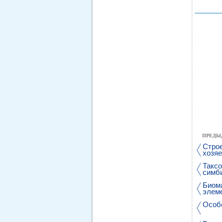
ПРЕДЫ
Стро
хозя
Таксо
симб
Биома
элем
Особ