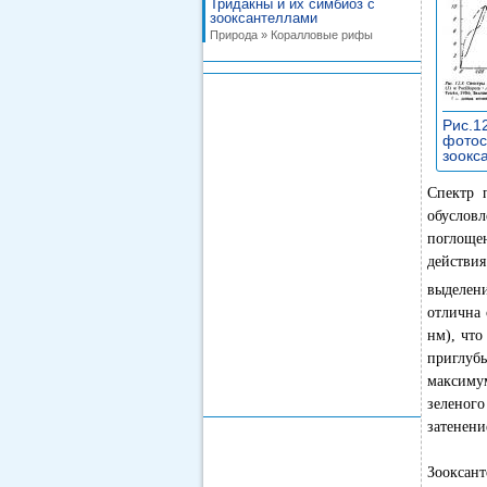
Тридакны и их симбиоз с
зооксантеллами
Природа » Коралловые рифы
Рис.1
фотос
зоокс
Спектр 
обуслов
поглоще
действи
выделени
отлична 
нм), что
приглубы
максиму
зеленог
затенение
Зооксан