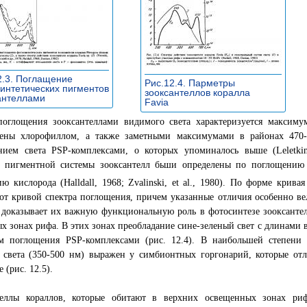
2.3. Поглащение
Рис.12.4. Парметры
интетических пигментов
зооксантеллов коралла
антеллами
»
Favia
»
поглощения зооксантеллами видимого света характеризуется максиму
лены хлорофиллом, а также заметными максимумами в районах 470-
нием света PSP-комплексами, о которых упоминалось выше (Leletkin,
я пигментной системы зооксантелл бьши определены по поглощени
ю кислорода (Halldall, 1968; Zvalinski, et al., 1980). По форме крива
от кривой спектра поглощения, причем указанные отличия особенно ве
 доказывает их важную функциональную роль в фотосинтезе зооксанте
х зонах рифа. В этих зонах преобладание сине-зеленый свет с длинами 
м поглощения PSP-комплексами (рис. 12.4). В наибольшей степени
о света (350-500 нм) выражен у симбионтных горгонарий, которые от
 (рис. 12.5).
теллы кораллов, которые обитают в верхних освещенных зонах ри