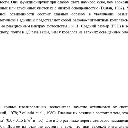
ости. Они функционируют при слабом свете намного хуже, чем зооксан
нных или глубинных биотопах с низкой освещенностью (Dustan, 1982).
ной освещенности состоит главным образом в увеличении размер
етические единицы представляют собой белково-пигментные комплексы
 ее реакционным центрам фотосистем 1 и 11. Средний размер (PSU) в з
свету, почти в 1,5 раза выше, чем у кораллов из верхних освещенных биото
е кривые изолированных зооксантелл заметно отличаются от све
кий, 1978; Zvalinski et al., 1980). Главное их различие состоит в том, 
2
2
/м
(0,07-0,15 Е/м
в час). Это в 3-5 раз ниже порога светового насыщен
2.6). Другое их отличие состоит в том, что при высокой интенсивн