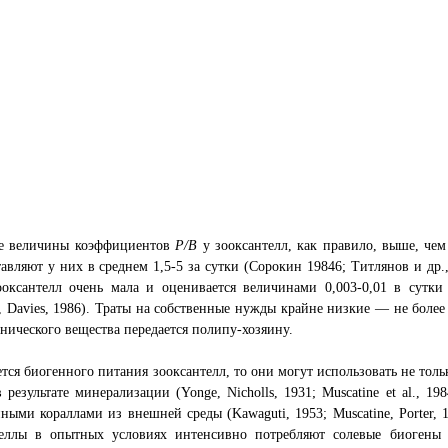
е величины коэффициентов
Р/В
у зооксантелл, как правило, выше, че
авляют у них в среднем 1,5-5 за сутки (Сорокин 19846; Титлянов и др.,
оксантелл очень мала и оценивается величинами 0,003-0,01 в сутки (M
 Davies, 1986). Траты на собственные нужды крайне низкие — не боле
нического вещества передается полипу-хозяину.
ется биогенного питания зооксантелл, то они могут использовать не толь
 результате минерализации (Yonge, Nicholls, 1931; Muscatine et al., 1
ными кораллами из внешней среды (Kawaguti, 1953; Muscatine, Porter, 
теллы в опытных условиях интенсивно потребляют солевые биогены (