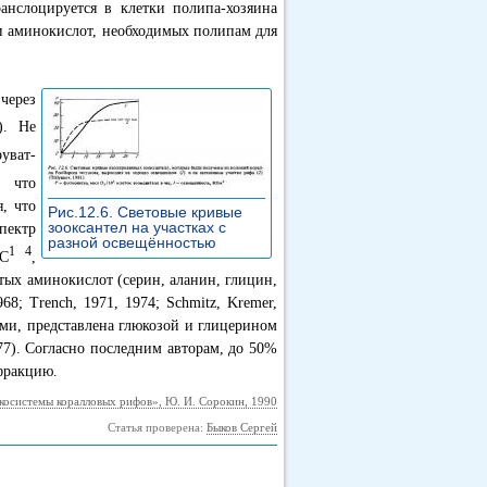
анслоцируется в клетки полипа-хозяина
сти аминокислот, необходимых полипам для
через
). Не
уват-
, что
, что
Рис.12.6. Световые кривые
зооксантел на участках с
пектр
разной освещённостью
»
1 4
 С
,
тых аминокислот (серин, аланин, глицин,
8; Trench, 1971, 1974; Schmitz, Kremer,
лами, представлена глюкозой и глицерином
1977). Согласно последним авторам, до 50%
фракцию.
косистемы коралловых рифов», Ю. И. Сорокин, 1990
Статья проверена:
Быков Сергей