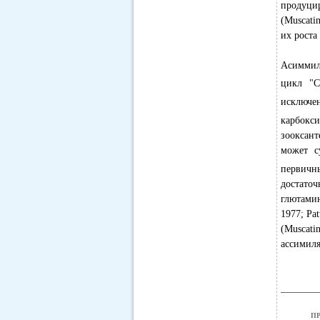
продуци
(Muscati
их роста 
Асиммил
цикл "С
исключе
карбокс
зооксант
может с
первичн
достаточ
глютамин
1977; Pa
(Muscati
ассимиля
П