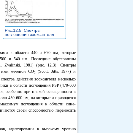
Рис.12.5. Спектры
поглощения зооксантелл
»
мами в области 440 и 670 нм, которые
500 и 540 нм. Последние обусловлены
 Zvalinski, 1981) (рис. 12.3). Спектры
ю ими меченой СО
(Scott, Jitts, 1977) и
2
я спектра действия зооксантелл несколько
лики в области поглощения PSP (470-600
лл, особенно при низкой освещенности в
волн 450-600 нм, на которые и приходится
 максимум поглощения в области сине-
личаются своей способностью переносить
фов, адаптированы к высокому уровню