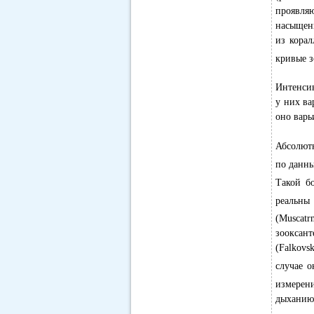
проявля
насыщени
из корал
кривые з
Интенсив
у них ва
оно варьи
Абсолют
по данны
Такой б
реальны
(Muscatr
зооксант
(Falkovs
случае 
измерени
дыханию