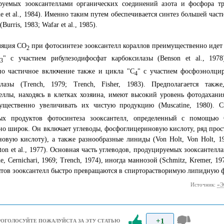
руемых зооксантеллами органических соединений азота и фосфора тр
ne et al., 1984). Именно таким путем обеспечивается синтез большей ча
(Burris, 1983; Wafar et al., 1985).
яция СО
при фотосинтезе зооксантелл кораллов преимущественно идет 
2
" с участием рибулезодифосфат карбоксилазы (Benson et al., 1978
3
но частичное включение также и цикла "С
" с участием фосфоэнолцир
4
илазы (Trench, 1979; Trench, Fisher, 1983). Предполагается также
еллы, находясь в клетках хозяина, имеют высокий уровень фотодахания
ущественно увеличивать их чистую продукцию (Muscatine, 1980). С
ых продуктов фотосинтеза зооксантелл, определенный с помощью
но широк. Он включает углеводы, фосфоглицериновую кислоту, ряд прос
овую кислоту), а также разнообразные линиды (Von Holt, Von Holt, 196
tton et al., 1977). Основная часть углеводов, продуцируемых зооксантел
ne, Cernichari, 1969; Trench, 1974), иногда маннозой (Schmitz, Kremer, 
тов зооксантелл быстро превращаются в спирторастворимую липидную 
Источник:
«Э
+1
РОГОЛОСУЙТЕ ПОЖАЛУЙСТА ЗА ЭТУ СТАТЬЮ