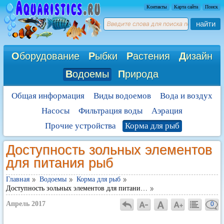
Контакты
Карта сайта
Поиск
найти
О
борудование
Р
ыбки
Р
астения
Д
изайн
В
одоемы
П
рирода
Общая информация
Виды водоемов
Вода и воздух
Насосы
Фильтрация воды
Аэрация
Прочие устройства
Корма для рыб
Доступность зольных элементов
для питания рыб
Главная
Водоемы
Корма для рыб
Доступность зольных элементов для питани…
Апрель 2017
0