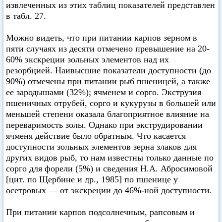
извлеченных из этих таблиц показателей представлен
в табл. 27.
Можно видеть, что при питании карпов зерном в
пяти случаях из десяти отмечено превышение на 20-
60% экскреции зольных элементов над их
резорбцией. Наивысшие показатели доступности (до
90%) отмечены при питании рыб пшеницей, а также
ее зародышами (32%); ячменем и сорго. Экструзия
пшеничных отрубей, сорго и кукурузы в большей или
меньшей степени оказала благоприятное влияние на
переваримость золы. Однако при экструдировании
ячменя действие было обратным. Что касается
доступности зольных элементов зерна злаков для
других видов рыб, то нам известны только данные по
сорго для форели (5%) и сведения Н.А. Абросимовой
[цит. по Щербине и др., 1985] по пшенице у
осетровых — от экскреции до 46%-ной доступности.
При питании карпов подсолнечным, рапсовым и