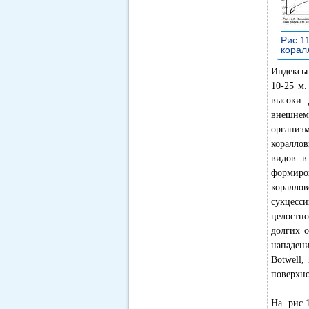
Рис.1
корал
Индексы 
10-25 м
высоки. 
внешнем
организ
кораллов
видов в
формиро
коралло
сукцесс
целостно
долгих 
нападения
Botwell,
поверхно
На рис.