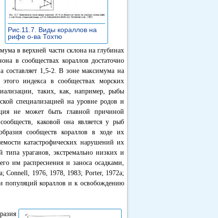
Рис.11.7. Виды кораллов на
рифе о-ва Тохтю
»
мума в верхней части склона на глубинах
она в сообществах кораллов достаточно
а составляет 1,5-2. В зоне максимума на
 этого индекса в сообществах морских
иализации, таких, как, например, рыбы
еской специализацией на уровне родов и
ация не может быть главной причиной
ообществ, каковой она является у рыб
образия сообществ кораллов в ходе их
яемости катастрофических нарушений их
й типа ураганов, экстремально низких и
его им распреснения и заноса осадками,
а; Connell, 1976, 1978, 1983; Porter, 1972а;
сти популяций кораллов и к освобождению
разия