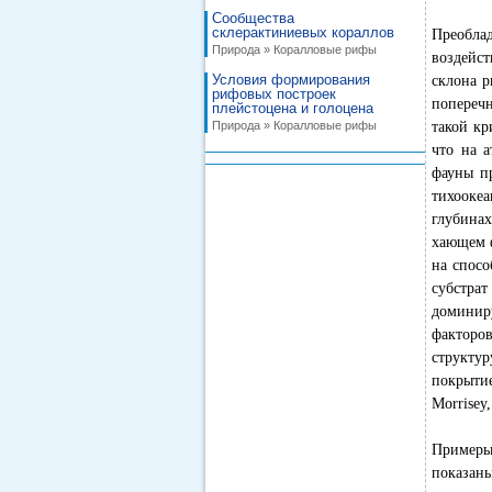
Сообщества
склерактиниевых кораллов
Преобла
Природа » Коралловые рифы
воздейст
Условия формирования
склона р
рифовых построек
поперечн
плейстоцена и голоцена
Природа » Коралловые рифы
такой кр
что на а
фауны пр
тихоокеа
глубина
хающем ф
на спосо
субстра
доминиру
факторо
структур
покрытие
Morrisey,
Примеры
показаны