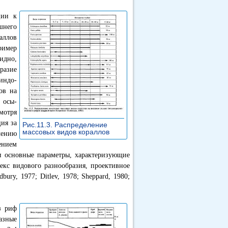
ции к
шнего
раллов
ример
идно,
разие
индо-
ов на
 осы-
смотря
ция за
Рис.11.3. Распределение
массовых видов кораллов
»
лению
ением
и основные параметры, характеризующие
декс видового разнообразия, проективное
bury, 1977; Ditlev, 1978; Sheppard, 1980;
з риф
разные