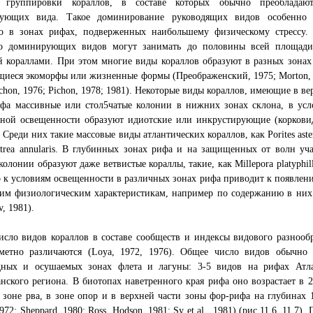
 группировки кораллов, в составе которых обычно преобладаю
ующих вида. Такое доминирование руководящих видов особенно 
о в зонах рифах, подверженных наибольшему физическому стрессу. 
ко доминирующих видов могут занимать до половины всей площади
 кораллами. При этом многие виды кораллов образуют в разных зонах
иеся экоморфы или жизненные формы (Преображенский, 1975; Morton, 
ichon, 1976; Pichon, 1978; 1981). Некоторые виды кораллов, имеющие в в
ифа массивные или стол5чатые колонии в нижних зонах склона, в усл
ной освещенности образуют идиотские или инкрустирующие (коркови
 Среди них такие массовые виды атлантических кораллов, как Porites aste
trea annularis. В глубинных зонах рифа и на защищенных от волн уча
колонии образуют даже ветвистые кораллы, такие, как Millepora platyphi
 к условиям освещенности в различных зонах рифа приводит к появлен
оим физиологическим характеристикам, например по содержанию в них
v, 1981).
сло видов кораллов в составе сообществ и индексы видового разнооб
аметно различаются (Loya, 1972, 1976). Общее число видов обычно 
дных и осушаемых зонах флета и лагуны: 3-5 видов на рифах Атл
нского региона. В биотопах наветренного края рифа оно возрастает в 
 зоне рва, в зоне опор и в верхней части зоны фор-рифа на глубина
1972; Sheppard, 1980; Ross, Hodson, 1981; Sy et аl., 1981) (рис.11.6, 11.