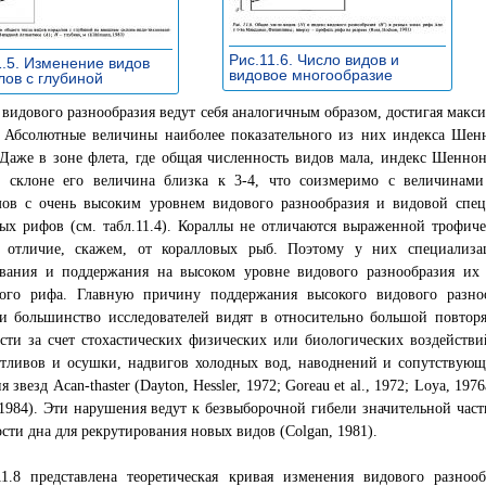
Рис.11.6. Число видов и
1.5. Изменение видов
видовое многообразие
»
лов с глубиной
»
видового разнообразия ведут себя аналогичным образом, достигая макси
. Абсолютные величины наиболее показательного из них индекса Шенн
Даже в зоне флета, где общая численность видов мала, индекс Шеннон
 склоне его величина близка к 3-4, что соизмеримо с величинами
мов с очень высоким уровнем видового разнообразия и видовой спец
ых рифов (см. табл.11.4). Кораллы не отличаются выраженной трофич
 отличие, скажем, от коралловых рыб. Поэтому у них специализ
вания и поддержания на высоком уровне видового разнообразия их с
вого рифа. Главную причину поддержания высокого видового разно
ии большинство исследователей видят в относительно большой повтор
сти за счет стохастических физических или биологических воздействи
отливов и осушки, надвигов холодных вод, наводнений и сопутствующ
 звезд Acan-thaster (Dayton, Hessler, 1972; Goreau et al., 1972; Loya, 1976
 1984). Эти нарушения ведут к безвыборочной гибели значительной ча
сти дна для рекрутирования новых видов (Colgan, 1981).
11.8 представлена теоретическая кривая изменения видового разнооб