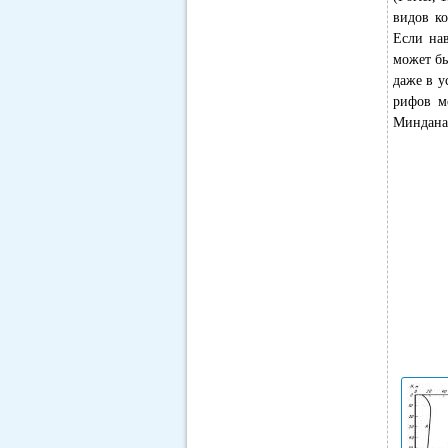
видов ко
Если нав
может бы
даже в у
рифов мо
Минданао