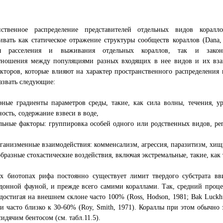
нственное распределение представителей отдельных видов кора
ивать как статическое отражение структуры сообществ кораллов (Dana,
ы расселения и выживания отдельных кораллов, так и законом
тношения между популяциями разных входящих в нее видов и их вз
кторов, которые влияют на характер пространственного распределения
азвать следующие:
рные градиенты параметров среды, такие, как сила волны, течения, у
ость, содержание взвеси в воде,
альные факторы: группировка особей одного или родственных видов, 
ганизменные взаимодействия: комменсализм, агрессия, паразитизм, хищ
образные стохастические воздействия, включая экстремальные, такие, как
х биотопах рифа постоянно существует лимит твердого субстрата вв
донной фауной, и прежде всего самими кораллами. Так, средний проце
достигая на внешнем склоне часто 100% (Ross, Hodson, 1981; Bak Luckh
и часто близко к 30-60% (Roy, Smith, 1971). Кораллы при этом обычн
сидячим бентосом (см. табл.11.5).