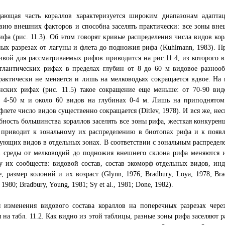
дающая часть кораллов характеризуется широким диапазонам адапта
вию внешних факторов и способна заселять практически: все зоны вне
ифа (рис. 11.3). Об этом говорят кривые распределения числа видов ко
ых разрезах от лагуны и флета до подножия рифа (Kuhlmann, 1983). П
ивой для рассматриваемых рифов приводится на рис.11.4, из которого в
тлантических рифах в пределах глубин от 8 до 60 м видовое разнооб
актически не меняется и лишь на мелководьях сокращается вдвое. На 
нских рифах (рис. 11.5) такое сокращение еще меньше: от 70-90 вид
х 4-50 м и около 60 видов на глубинах 0-4 м. Лишь на приподнятом
лете число видов существенно сокращается (Ditlev, 1978). И вся же, не
бность большинства кораллов заселять все зоны рифа, жесткая конкурен
т приводит к зональному их распределению в биотопах рифа и к появ
ющих видов в отдельных зонах. В соответствии с зональным распредел
в среды от мелководий до подножия внешнего склона рифа меняются 
у их сообществ: видовой состав, состав экоморф отдельных видов, ин
, размер колоний и их возраст (Glynn, 1976; Bradbury, Loya, 1978; Brad
 1980; Bradbury, Young, 1981; Sy et al., 1981; Done, 1982).
 изменения видового состава кораллов на поперечных разрезах чере
 на табл. 11.2. Как видно из этой таблицы, разные зоны рифа заселяют 