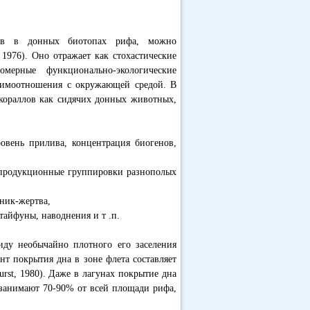
ллов в донных биотопах рифа, можно
 1976). Оно отражает как стохастические
ерные функционально-экологические
аимоотношения с окружающей средой. В
 кораллов как сидячих донных животных,
ровень прилива, концентрация биогенов,
репродукционные группировки разнополых
ник-жертва,
 тайфуны, наводнения и т .п.
иду необычайно плотного его заселения
нт покрытия дна в зоне флета составляет
urst, 1980). Даже в лагунах покрытие дна
о занимают 70-90% от всей площади рифа,