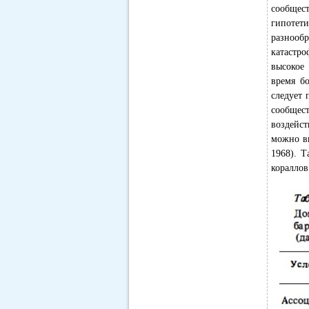
сообщест
гипотет
разнооб
катастр
высокое 
время бо
следует 
сообщес
воздейст
можно ви
1968). Т
кораллов