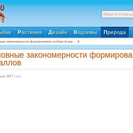
ыбки
Р
астения
Д
изайн
В
одоемы
П
рирода
ные закономерности формирования сообществ кор…
овные закономерности формирова
аллов
аль 2017
года