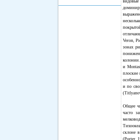
видовые
доминир
выражен
несколь
покрытой
отличающ
Veron, P
зонах р
понижен
колонии.
и Montas
плоские 
особенно
и по св
(Titlyano
Общее чи
часто з
мелково
Тихоокеа
склоне в
(Porter, 