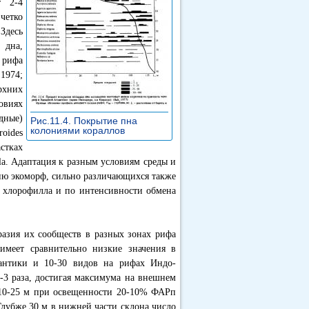
т 2-4
четко
Здесь
 дна,
 рифа
1974;
ерхних
овиях
дные)
Рис.11.4. Покрытие пна
колониями кораллов
»
roides
стках
lla. Адаптация к разным условиям среды и
ию экоморф, сильно различающихся также
 хлорофилла и по интенсивности обмена
разия их сообществ в разных зонах рифа
имеет сравнительно низкие значения в
антики и 10-30 видов на рифах Индо-
2-3 раза, достигая максимума на внешнем
х 10-25 м при освещенности 20-10% ФАРп
7). Глубже 30 м в нижней части склона число