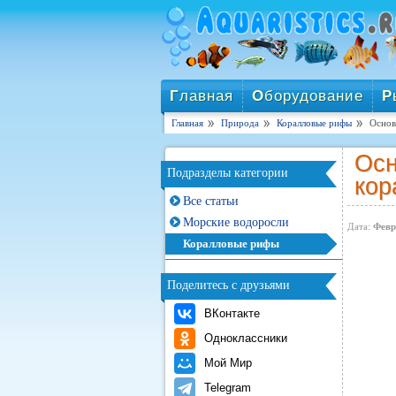
Г
лавная
О
борудование
Р
Главная
Природа
Коралловые рифы
Основ
Осн
Подразделы категории
кор
Все статьи
Морские водоросли
Дата:
Февр
Коралловые рифы
Поделитесь с друзьями
ВКонтакте
Одноклассники
Мой Мир
Telegram