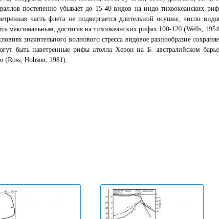
раллов постепенно убывает до 15-40 видов на индо-тихоокеанских риф
етренная часть флета не подвергается длительной осушке, число видо
ть максимальным, достигая на тихоокеанских рифах 100-120 (Wells, 195
словиях значительного волнового стресса видовое разнообразие сохраня
гут быть наветренные рифы атолла Херон на Б. австралийском барьере
 (Ross, Hobson, 1981).