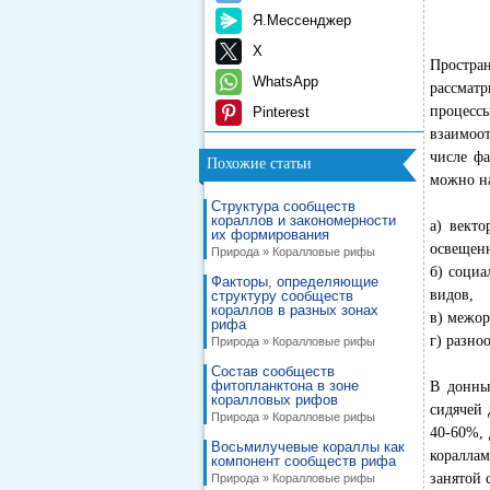
Я.Мессенджер
X
Простра
WhatsApp
рассматр
процесс
Pinterest
взаимоо
числе фа
Похожие статьи
можно н
Cтруктура сообществ
кораллов и закономерности
а) векто
их формирования
освещенн
Природа » Коралловые рифы
б) соци
Факторы, определяющие
видов,
структуру сообществ
кораллов в разных зонах
в) межор
рифа
г) разно
Природа » Коралловые рифы
Cостав сообществ
фитопланктона в зоне
В донны
коралловых рифов
сидячей 
Природа » Коралловые рифы
40-60%, 
Восьмилучевые кораллы как
кораллам
компонент сообществ рифа
занятой 
Природа » Коралловые рифы