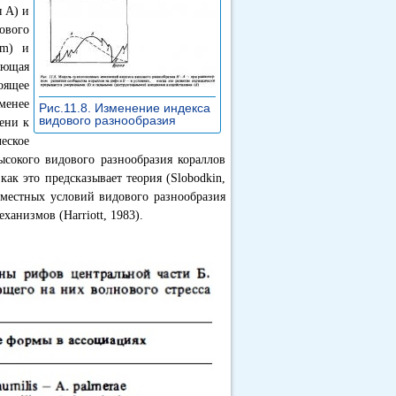
 А) и
ового
(m) и
яющая
оящее
менее
Рис.11.8. Изменение индекса
видового разнообразия
»
ени к
еское
ысокого видового разнообразия кораллов
ак это предсказывает теория (Slobodkin,
 местных условий видового разнообразия
анизмов (Harriott, 1983).