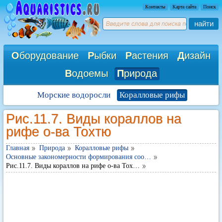
Контакты
Карта сайта
Поиск
найти
О
борудование
Р
ыбки
Р
астения
Д
изайн
В
одоемы
П
рирода
Морские водоросли
Коралловые рифы
Рис.11.7. Виды кораллов на
рифе о-ва Тохтю
Главная
Природа
Коралловые рифы
Основные закономерности формирования соо…
Рис.11.7. Виды кораллов на рифе о-ва Тох…