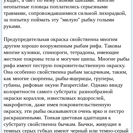
уходит, а бьет по нему своими шипами. Многие
неопытные пловцы поплатились серьезными
травмами, сопровождавшимися сильной лихорадкой,
за попытку поймать эту "милую" рыбку голыми
руками.
Предупредительная окраска свойственна многим
другим хорошо вооруженным рыбам рифа. Таковы
многие кузовки, спинороги, тетрадоны, имеющие
жесткие покровы тела и могучие шипы. Многие рыбы
рифа имеют пеструю покровительственную окраску.
Она особенно свойственна рыбам засадчикам, таким,
как многие скорпены, рыбы-ящерицы, груперы,
губаны, рифовые окуни Parapercidae. Однако ввиду
колоритности самого субстрата: разнообразной
окраски кораллов, известковых водорослей,
макрофитов, даже имея покровительственную
окраску, эти рыбы оказываются очень ярко и пестро
раскрашенными. Тонкая цветовая адаптация к
субстрату свойственна бычкам. Бычки, живущие в
темных серых губках имеют черный или темно-серый