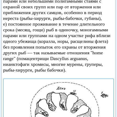
парами или небольшими полигамными стаями с
охраной своих групп или пар от вторжения или
приближения других самцов, особенно в период
нереста (рыбы-хирурги, рыбы-бабочки, губаны),
е) постоянное проживание в течение длительного
срока (месящ, гощи) рыб в одиночку, моногамными
парами или группами на одном участке рифа вблизи
одного убежища (коралла, норы, расщелины флета)
без проявления попыток его охраны от вторжения
других рыб — так называемые отношения "home
range" (помацентрищи Dascyllus arguanus,
нианктофаги хромисы, многие мурены, груперы,
рыбы-хирурги, рыбы бабочки).