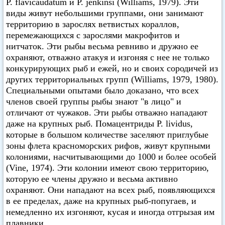
Р. flavicaudatum и Р. jenkinsi (Williams, 1979). Эти
виды живут небольшими группами, они занимают
территорию в зарослях ветвистых кораллов,
перемежающихся с зарослями макрофитов и
нитчаток. Эти рыбы весьма ревниво и дружно ее
охраняют, отважно атакуя и изгоняя с нее не только
конкурирующих рыб и ежей, но и своих сородичей из
других территориальных групп (Williams, 1979, 1980).
Специальными опытами было доказано, что всех
членов своей группы рыбы знают "в лицо" и
отличают от чужаков. Эти рыбы отважно нападают
даже на крупных рыб. Помацентриды Р. lividus,
которые в большом количестве заселяют приглубые
зоны флета красноморских рифов, живут крупными
колониями, насчитывающими до 1000 и более особей
(Vine, 1974). Эти колонии имеют свою территорию,
которую ее члены дружно и весьма активно
охраняют. Они нападают на всех рыб, появляющихся
в ее пределах, даже на крупных рыб-попугаев, и
немедленно их изгоняют, кусая и иногда отгрызая им
плавники.