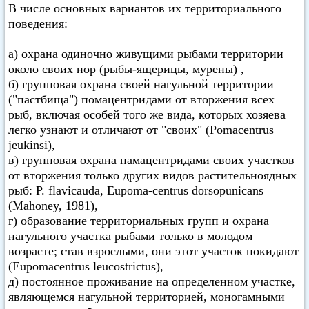
В числе основных вариантов их территориального
поведения:
а) охрана одиночно живущими рыбами территории
около своих нор (рыбы-ящерицы, мурены) ,
б) групповая охрана своей нагульной территории
("пастбища") помацентридами от вторжения всех
рыб, включая особей того же вида, которых хозяева
легко узнают и отличают от "своих" (Pomacentrus
jeukinsi),
в) групповая охрана памацентридами своих участков
от вторжения только других видов растительноядных
рыб: Р. flavicauda, Eupoma-centrus dorsopunicans
(Mahoney, 1981),
г) образование территориальных групп и охрана
нагульного участка рыбами только в молодом
возрасте; став взрослыми, они этот участок покидают
(Eupomacentrus leucostrictus),
д) постоянное проживание на определенном участке,
являющемся нагульной территорией, моногамными