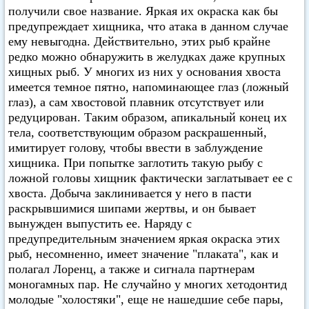
получили свое название. Яркая их окраска как бы
предупреждает хищника, что атака в данном случае
ему невыгодна. Действительно, этих рыб крайне
редко можно обнаружить в желудках даже крупных
хищных рыб. У многих из них у основания хвоста
имеется темное пятно, напоминающее глаз (ложный
глаз), а сам хвостовой плавник отсутствует или
редуцирован. Таким образом, апикальный конец их
тела, соответствующим образом раскрашенный,
имитирует голову, чтобы ввести в заблуждение
хищника. При попытке заглотить такую рыбу с
ложной головы хищник фактически заглатывает ее с
хвоста. Добыча заклинивается у него в пасти
раскрывшимися шипами жертвы, и он бывает
вынужден выпустить ее. Наряду с
предупредительным значением яркая окраска этих
рыб, несомненно, имеет значение "плаката", как и
полагал Лоренц, а также и сигнала партнерам
моногамных пар. Не случайно у многих хетодонтид
молодые "холостяки", еще не нашедшие себе пары,