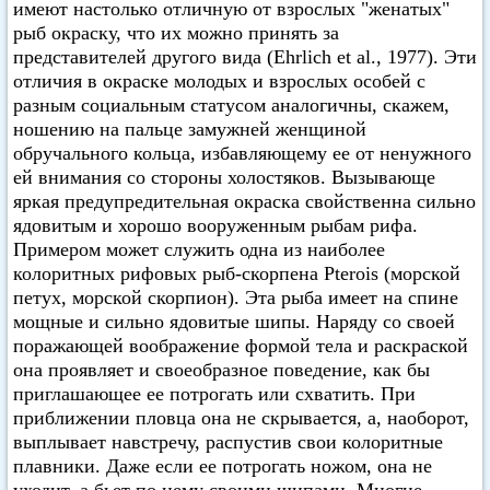
имеют настолько отличную от взрослых "женатых"
рыб окраску, что их можно принять за
представителей другого вида (Ehrlich et al., 1977). Эти
отличия в окраске молодых и взрослых особей с
разным социальным статусом аналогичны, скажем,
ношению на пальце замужней женщиной
обручального кольца, избавляющему ее от ненужного
ей внимания со стороны холостяков. Вызывающе
яркая предупредительная окраска свойственна сильно
ядовитым и хорошо вооруженным рыбам рифа.
Примером может служить одна из наиболее
колоритных рифовых рыб-скорпена Pterois (морской
петух, морской скорпион). Эта рыба имеет на спине
мощные и сильно ядовитые шипы. Наряду со своей
поражающей воображение формой тела и раскраской
она проявляет и своеобразное поведение, как бы
приглашающее ее потрогать или схватить. При
приближении пловца она не скрывается, а, наоборот,
выплывает навстречу, распустив свои колоритные
плавники. Даже если ее потрогать ножом, она не