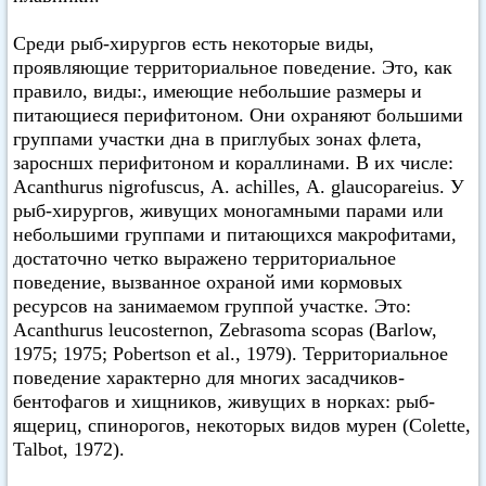
Среди рыб-хирургов есть некоторые виды,
проявляющие территориальное поведение. Это, как
правило, виды:, имеющие небольшие размеры и
питающиеся перифитоном. Они охраняют большими
группами участки дна в приглубых зонах флета,
заросншх перифитоном и кораллинами. В их числе:
Acanthurus nigrofuscus, А. achilles, А. glaucopareius. У
рыб-хирургов, живущих моногамными парами или
небольшими группами и питающихся макрофитами,
достаточно четко выражено территориальное
поведение, вызванное охраной ими кормовых
ресурсов на занимаемом группой участке. Это:
Acanthurus leucosternon, Zebrasoma scopas (Barlow,
1975; 1975; Pobertson et al., 1979). Территориальное
поведение характерно для многих засадчиков-
бентофагов и хищников, живущих в норках: рыб-
ящериц, спинорогов, некоторых видов мурен (Colette,
Talbot, 1972).