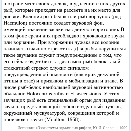
в охране мест своих дневок, в удалении с них других
рыб, которые приходят на рассвете на их место для
дневки. Колония рыб-белок или рыб-ворчунов (род
Haemulon) постоянно создает звуковой фон,
имеющий значение заявки на данную территорию. В
этом фоне среди дня преобладают хрюкающие звуки
или ворчание. При вторжении чужака вся колония
начинает отчаянно стрекотать. Для рыбы-нарушителя
такое звучание служит предупреждением о том, что
его сейчас будут бить, а для самих рыб-белок такой
стаккатный стрекот служит сигналом
предупреждения об опасности (как крик дежурной
птицы в стае) и призывом к мобилизации и атаке. В
числе рыб-белок наибольшей звуковой активностью
обладают Holocentrus rufus и Н. ascensionis. У этих
звучащих рыб есть специальный орган для издавания
звуков, представляющий собою воздушный пузырь,
окруженный мускулатурой, сокращения которой и
производят звуки (Moulton, 1958).
Источник:
«Экосистемы коралловых рифов», Ю. И. Сорокин, 1990