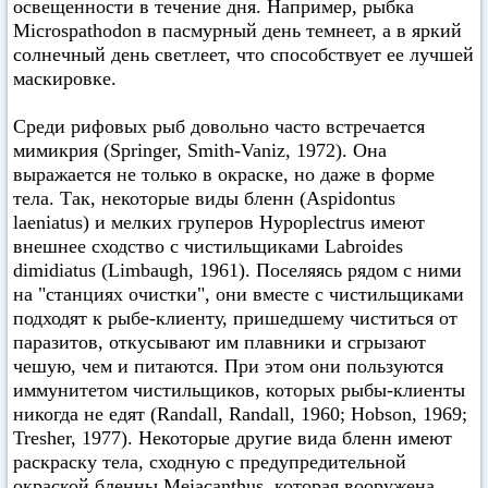
освещенности в течение дня. Например, рыбка
Microspathodon в пасмурный день темнеет, а в яркий
солнечный день светлеет, что способствует ее лучшей
маскировке.
Среди рифовых рыб довольно часто встречается
мимикрия (Springer, Smith-Vaniz, 1972). Она
выражается не только в окраске, но даже в форме
тела. Так, некоторые виды бленн (Aspidontus
laeniatus) и мелких груперов Hypoplectrus имеют
внешнее сходство с чистильщиками Labroides
dimidiatus (Limbaugh, 1961). Поселяясь рядом с ними
на "станциях очистки", они вместе с чистильщиками
подходят к рыбе-клиенту, пришедшему чиститься от
паразитов, откусывают им плавники и сгрызают
чешую, чем и питаются. При этом они пользуются
иммунитетом чистильщиков, которых рыбы-клиенты
никогда не едят (Randall, Randall, 1960; Hobson, 1969;
Tresher, 1977). Некоторые другие вида бленн имеют
раскраску тела, сходную с предупредительной
окраской бленны Meiacanthus, которая вооружена