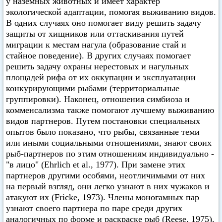
у наземных животных и имеет характер
экологической адаптации, помогая выживанию видов.
В одних случаях оно помогает виду решить задачу
защиты от хищников или оттаскивания путей
миграции к местам нагула (образование стай и
стайное поведение). В других случаях помогает
решить задачу охраны нерестовых и нагульных
площадей рифа от их оккупации и эксплуатации
конкурирующими рыбами (территориальные
группировки). Наконец, отношения симбиоза и
комменсализма также помогают лучшему выживанию
видов партнеров. Путем постановки специальных
опытов было показано, что рыбы, связанные теми
или иными социальными отношениями, знают своих
рыб-партнеров по этим отношениям индивидуально -
"в лицо" (Ehrlich et al., 1977). При замене этих
партнеров другими особями, неотличимыми от них
на первый взгляд, они легко узнают в них чужаков и
атакуют их (Fricke, 1973). Члены моногамных пар
узнают своего партнера по паре среди других
аналогичных по форме и раскраске рыб (Reese, 1975).