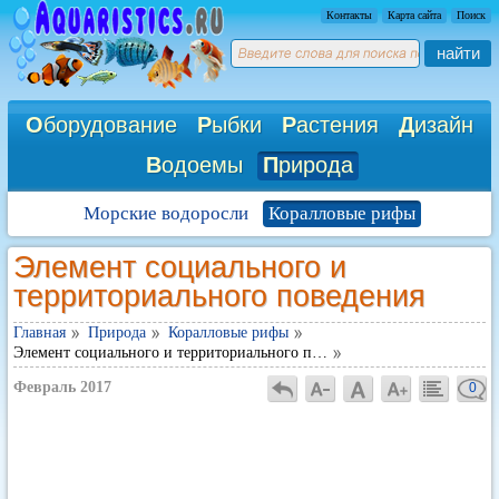
Контакты
Карта сайта
Поиск
найти
О
борудование
Р
ыбки
Р
астения
Д
изайн
В
одоемы
П
рирода
Морские водоросли
Коралловые рифы
Элемент социального и
территориального поведения
Главная
Природа
Коралловые рифы
Элемент социального и территориального п…
Февраль 2017
0