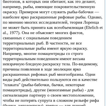
биотопов, в которых они обитают, как зто делают,
например, рыбы, имеющие покровительственную
окраску. Примером могут служить рыбы-бабочки —
наиболее ярко раскрашенные рифовые рыбы. Однако,
по мнению многих исследователей, теория Лоренца
не может быть принята как всеобъемлющая (Ehrlich et
al., 1977). Она не объясняет многих фактов,
связанных с социальным поведением
территориальных рыб. В частности, не все
территориальные рыбы имеют яркую окраску.
Например, многие помацентриды со строго
территориальным поведением имеют весьма
невзрачную бледную раскраску тела. По-видимому,
причины появления в ходе эволюции ярко
раскрашенных рифовых рыб многообразны. Одни
виды рыб действительно пользуются ею в качестве
"плаката" (рыбы-бабочки, бычки, некоторые
помацентриды), другие (моногамные рыбы) - для
сигнализации партнеру о своем местоположении,
чтобы не потерять супруга в сложном рельефе рифа
(бычки, хетодонтиды), третьи — для лучшей