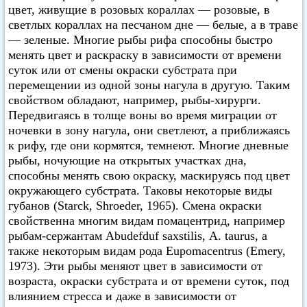
цвет, живущие в розовых кораллах — розовые, в
светлых кораллах на песчаном дне — белые, а в траве
— зеленые. Многие рыбы рифа способны быстро
менять цвет и раскраску в зависимости от времени
суток или от смены окраски субстрата при
перемещении из одной зоны нагула в другую. Таким
свойством обладают, например, рыбы-хирурги.
Передвигаясь в толще воны во время миграции от
ночевки в зону нагула, они светлеют, а приближаясь
к рифу, где они кормятся, темнеют. Многие дневные
рыбы, ночующие на открытых участках дна,
способны менять свою окраску, маскируясь под цвет
окружающего субстрата. Таковы некоторые виды
губанов (Starck, Shroeder, 1965). Смена окраски
свойственна многим видам помацентрид, например
рыбам-сержантам Abudefduf saxstilis, А. taurus, а
также некоторым видам рода Eupomacentrus (Emery,
1973). Эти рыбы меняют цвет в зависимости от
возраста, окраски субстрата и от времени суток, под
влиянием стресса и даже в зависимости от