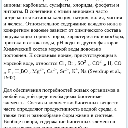
анионы: карбонаты, сульфаты, хлориды, фосфаты и
нитраты. В сочетании с этими анионами часто
встречаются катионы кальция, натрия, калия, магния
и железа. Относительное содержание каждого иона в
конкретном водоеме зависит от химического состава
окружающих горных пород, характеристик водосбора,
притока и оттока воды, pH воды и других факторов.
Химический состав морской воды довольно
постоянен. К основным ионам, присутствующим в
-
-
2-
2-
-
морской воде, относятся Cl
, Br
, SO
₄, СO
₃, H, СО
-
2+
2+
2+
+
₃, F
, H₃BO₃, Mg
, Са
, Sr
, К
, Na (Sverdrup et al.,
1942).
Для обеспечения потребностей живых организмов в
любой водной среде необходимы биогенные
элементы. Состав и количество биогенных веществ
часто определяют продуктивность водной среды, а
также тип и разнообразие форм жизни в системе.
Вообще говоря, содержание биогенных элементов
накладывает два типа ограничений на