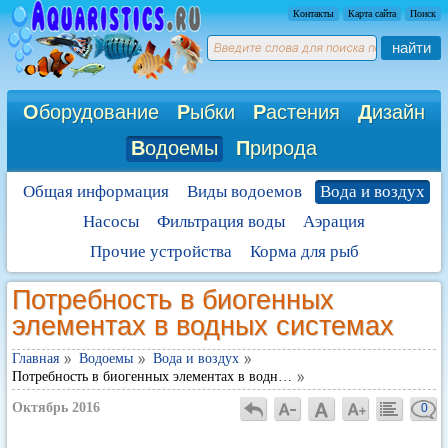
Контакты
Карта сайта
Поиск
найти
О
борудование
Р
ыбки
Р
астения
Д
изайн
В
одоемы
П
рирода
Общая информация
Виды водоемов
Вода и воздух
Насосы
Фильтрация воды
Аэрация
Прочие устройства
Корма для рыб
Потребность в биогенных
элементах в водных системах
Главная
Водоемы
Вода и воздух
Потребность в биогенных элементах в водн…
Октябрь 2016
0