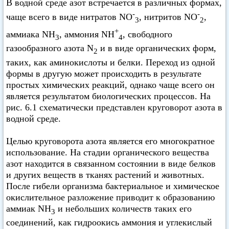
В водной среде азот встречается в различных формах,
-
-
чаще всего в виде нитратов NO
, нитритов NO
,
3
2
+
аммиака NH
, аммония NH
, свободного
3
4
газообразного азота N
и в виде органических форм,
2
таких, как аминокислоты и белки. Переход из одной
формы в другую может происходить в результате
простых химических реакций, однако чаще всего он
является результатом биологических процессов. На
рис. 6.1 схематически представлен круговорот азота в
водной среде.
Целью круговорота азота является его многократное
использование. На стадии органического вещества
азот находится в связанном состоянии в виде белков
и других веществ в тканях растений и животных.
После гибели организма бактериальное и химическое
окислительное разложение приводит к образованию
аммиак NH
и небольших количеств таких его
3
соединений, как гидроокись аммония и углекислый