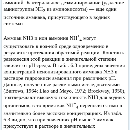
аммоний. Бактериальное дезаминирование (удаление
аминогруппы NH
из аминокислоты) — еще один
2
источник аммиака, присутствующего в водных
системах.
+
Аммиак NH3 и ион аммония NH
могут
4
существовать в вод-ной среде одновременно в
результате протекания обратимой реакции. Константа
равновесия этой реакции в значительной степени
зависит от pH среды. В табл. 6.3 приведены значения
концентраций неионизированного аммиака NH3 в
растворе гидроокиси аммония при различных pH.
Данные, полученные различными исследователями
(Burrows, 1964; Liao and Mayo, 1972; Brockway, 1950),
подтверждают высокую токсичность NH3 для водных
+
организмов, в то время как NH
переносится ими в
4
значительно более высоких концентрациях. Из табл.
6.3 видно, что при значениях pH выше 7 аммиак
присутствует в растворе в значительных