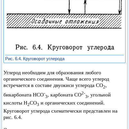
Рис. 6.4. Круговорот углерода
Углерод необходим для образования любого
органического соединения. Чаще всего углерод
встречается в составе двуокиси углерода СО
,
2
-
2-
бикарбоната НСО
, карбоната СO
, угольной
3
3
кислоты Н
СO
и органических соединений.
2
3
Круговорот углерода схематически представлен на
рис. 6.4.