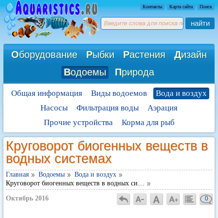
Контакты
Карта сайта
Поиск
найти
О
борудование
Р
ыбки
Р
астения
Д
изайн
В
одоемы
П
рирода
Общая информация
Виды водоемов
Вода и воздух
Насосы
Фильтрация воды
Аэрация
Прочие устройства
Корма для рыб
Круговорот биогенных веществ в
водных системах
Главная
Водоемы
Вода и воздух
Круговорот биогенных веществ в водных си…
Октябрь 2016
0