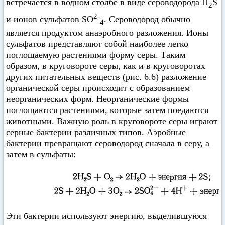
встречается в водном столбе в виде сероводорода H
S
2
2-
и ионов сульфатов SO
. Сероводород обычно
4
является продуктом анаэробного разложения. Ионы
сульфатов представляют собой наиболее легко
поглощаемую растениями форму серы. Таким
образом, в круговороте серы, как и в круговоротах
других питательных веществ (рис. 6.6) разложение
органической серы происходит с образованием
неорганических форм. Неорганические формы
поглощаются растениями, которые затем поедаются
животными. Важную роль в круговороте серы играют
серные бактерии различных типов. Аэробные
бактерии превращают сероводород сначала в серу, а
затем в сульфаты:
Эти бактерии используют энергию, выделившуюся