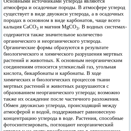
Основными источниками углерода являются
атмосфера и осадочные породы. В атмосфере углерод
существует в виде двуокиси углерода, а в осадочных
породах в основном в виде карбонатов, чаще всего
кальция СаСО
и магния MgCО
. В водных системах-
3
3
содержится также значительное количество
органического и неорганического углерода.
Органические формы образуются в результате
биологического и химического разрушения мертвых
растений и животных. К основным неорганическим
соединениям относится углекислый газ, угольная
кислота, бикарбонаты и карбонаты. В ходе
химических и биологических процессов ткани
мертвых растений и животных разрушаются с
образованием неорганического углерода; возможно
также их осаждение после частичного разложения.
Обмен двуокисью углерода, происходящий между
атмосферой и водой, поддерживает равновесную
концентрацию углерода в воде. Растения, способные
фотосинтезировать, поглощают неорганический