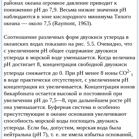
районах океана огромное давление приводит к
понижению pH до 7,9. Весьма низкие значения pH
наблюдаются в зоне кислородного минимума Тихого
океана — около 7,5 (Raymont, 1963).
Соотношение различных форм двуокиси углерода в
океанских водах показано на рис. 5.5. Очевидно, что
с увеличением pH общее содержание двуокиси
углерода в морской воде уменьшается. Когда величина
pH достигает 8, концентрация свободной двуокиси
2-
углерода снижается до 0. При pH менее 8 ионы СО
₃
в воде практически отсутствуют, с увеличением pH
концентрация их увеличивается. Концентрация ионов
бикарбоната остается высокой и постоянной при
увеличении pH до 7,5—8, при дальнейшем росте pH
она уменьшается. Буферная система и особенно
присутствующие в океане основания увеличивают
способность морской воды поглощать двуокись
углерода. Если бы, допустим, морская вода была
нейтральна (pH 7), т. е. не имела избытка оснований,