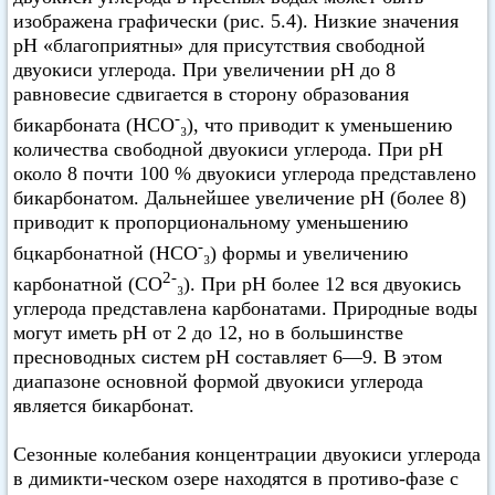
изображена графически (рис. 5.4). Низкие значения
pH «благоприятны» для присутствия свободной
двуокиси углерода. При увеличении pH до 8
равновесие сдвигается в сторону образования
-
бикарбоната (НСО
₃), что приводит к уменьшению
количества свободной двуокиси углерода. При pH
около 8 почти 100 % двуокиси углерода представлено
бикарбонатом. Дальнейшее увеличение pH (более 8)
приводит к пропорциональному уменьшению
-
бцкарбонатной (НСО
₃) формы и увеличению
2-
карбонатной (СO
₃). При pH более 12 вся двуокись
углерода представлена карбонатами. Природные воды
могут иметь pH от 2 до 12, но в большинстве
пресноводных систем pH составляет 6—9. В этом
диапазоне основной формой двуокиси углерода
является бикарбонат.
Сезонные колебания концентрации двуокиси углерода
в димикти-ческом озере находятся в противо-фазе с