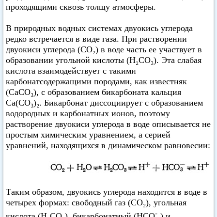
проходящими сквозь толщу атмосферы.
В природных водных системах двуокись углерода
редко встречается в виде газа. При растворении
двуокиси углерода (CO₂) в воде часть ее участвует в
образовании угольной кислоты (Н₂СО₃). Эта слабая
кислота взаимодействует с такими
карбонатсодержащими породами, как известняк
(СаСО₃), с образованием бикарбоната кальция
Са(СО₃)₂. Бикарбонат диссоциирует с образованием
водородных и карбонатных ионов, поэтому
растворение двуокиси углерода в воде описывается не
простым химическим уравнением, а серией
уравнений, находящихся в динамическом равновесии:
Таким образом, двуокись углерода находится в воде в
четырех формах: свободный газ (CO₂), угольная
-
кислота (Н₂СО₃), бикарбонатный (НСО
₃) и