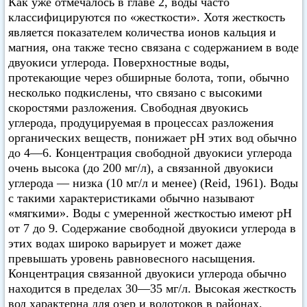
Как уже отмечалось в главе 2, воды часто
классифицируются по «жесткости». Хотя жесткость
является показателем количества ионов кальция и
магния, она также тесно связана с содержанием в воде
двуокиси углерода. Поверхностные воды,
протекающие через обширные болота, топи, обычно
несколько подкислены, что связано с высокими
скоростями разложения. Свободная двуокись
углерода, продуцируемая в процессах разложения
органических веществ, понижает pH этих вод обычно
до 4—6. Концентрация свободной двуокиси углерода
очень высока (до 200 мг/л), а связанной двуокиси
углерода — низка (10 мг/л и менее) (Reid, 1961). Воды
с такими характеристиками обычно называют
«мягкими». Воды с умеренной жесткостью имеют pH
от 7 до 9. Содержание свободной двуокиси углерода в
этих водах широко варьирует и может даже
превышать уровень равновесного насыщения.
Концентрация связанной двуокиси углерода обычно
находится в пределах 30—35 мг/л. Высокая жесткость
вод характерна для озер и водотоков в районах,