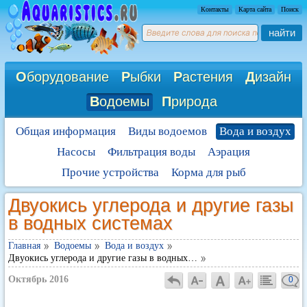
Контакты
Карта сайта
Поиск
найти
О
борудование
Р
ыбки
Р
астения
Д
изайн
В
одоемы
П
рирода
Общая информация
Виды водоемов
Вода и воздух
Насосы
Фильтрация воды
Аэрация
Прочие устройства
Корма для рыб
Двуокись углерода и другие газы
в водных системах
Главная
Водоемы
Вода и воздух
Двуокись углерода и другие газы в водных…
Октябрь 2016
0