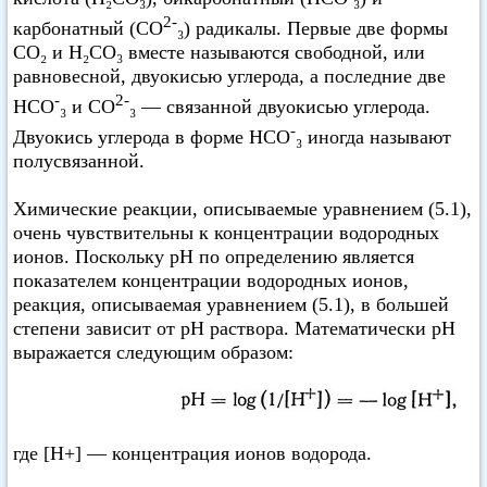
2-
карбонатный (СО
₃) радикалы. Первые две формы
CO₂ и Н₂СО₃ вместе называются свободной, или
равновесной, двуокисью углерода, а последние две
-
2-
НСО
₃ и СО
₃ — связанной двуокисью углерода.
-
Двуокись углерода в форме НСО
₃ иногда называют
полусвязанной.
Химические реакции, описываемые уравнением (5.1),
очень чувствительны к концентрации водородных
ионов. Поскольку pH по определению является
показателем концентрации водородных ионов,
реакция, описываемая уравнением (5.1), в большей
степени зависит от pH раствора. Математически pH
выражается следующим образом:
где [Н+] — концентрация ионов водорода.