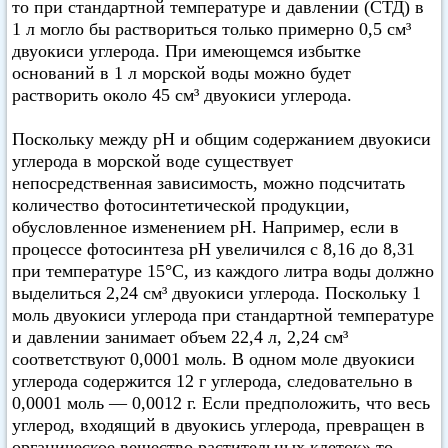
то при стандартной температуре и давлении (СТД) в
1 л могло бы раствориться только примерно 0,5 см³
двуокиси углерода. При имеющемся избытке
оснований в 1 л морской воды можно будет
растворить около 45 см³ двуокиси углерода.
Поскольку между pH и общим содержанием двуокиси
углерода в морской воде существует
непосредственная зависимость, можно подсчитать
количество фотосинтетической продукции,
обусловленное изменением pH. Например, если в
процессе фотосинтеза pH увеличился с 8,16 до 8,31
при температуре 15°C, из каждого литра воды должно
выделиться 2,24 см³ двуокиси углерода. Поскольку 1
моль двуокиси углерода при стандартной температуре
и давлении занимает объем 22,4 л, 2,24 см³
соответствуют 0,0001 моль. В одном моле двуокиси
углерода содержится 12 г углерода, следовательно в
0,0001 моль — 0,0012 г. Если предположить, что весь
углерод, входящий в двуокись углерода, превращен в
органическое вещество растительных клеток» то