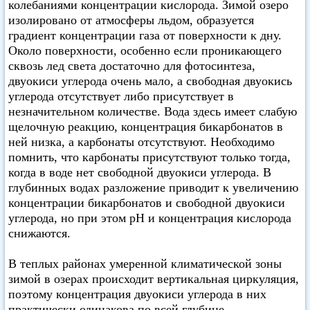
колебаниями концентрации кислорода. Зимой озеро
изолировано от атмосферы льдом, образуется
градиент концентрации газа от поверхности к дну.
Около поверхности, особенно если проникающего
сквозь лед света достаточно для фотосинтеза,
двуокиси углерода очень мало, а свободная двуокись
углерода отсутствует либо присутствует в
незначительном количестве. Вода здесь имеет слабую
щелочную реакцию, концентрация бикарбонатов в
ней низка, а карбонаты отсутствуют. Необходимо
помнить, что карбонаты присутствуют только тогда,
когда в воде нет свободной двуокиси углерода. В
глубинных водах разложение приводит к увеличению
концентрации бикарбонатов и свободной двуокиси
углерода, но при этом pH и концентрация кислорода
снижаются.
В теплых районах умеренной климатической зоны
зимой в озерах происходит вертикальная циркуляция,
поэтому концентрация двуокиси углерода в них
практически одинакова по всей глубине.