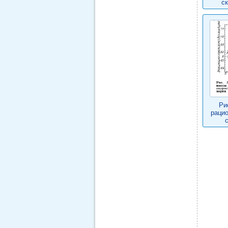
с
Ри
рацио