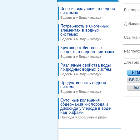
Энергия излучения в водных
Размер 
системах
Водоемы » Вода и воздух
Добавле
Потребность в биогенных
элементах в водных
системах
Ссылка н
Водоемы » Вода и воздух
Круговорот биогенных
Располож
веществ в водных системах
Водоемы » Вода и воздух
Для того
Различные свойства воды
природных водных систем
HTM
Водоемы » Вода и воздух
BB C
Продуктивность водных
систем
Tex
Водоемы » Вода и воздух
Суточные колебания
содержания кислорода и
диоксида углерода в воде
над рифами
Природа » Коралловые рифы