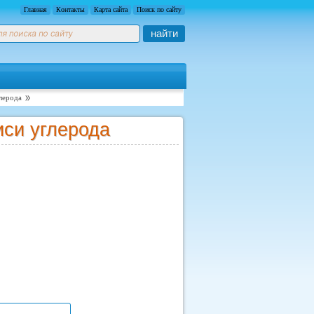
Главная
Контакты
Карта сайта
Поиск по сайту
найти
лерода
иси углерода