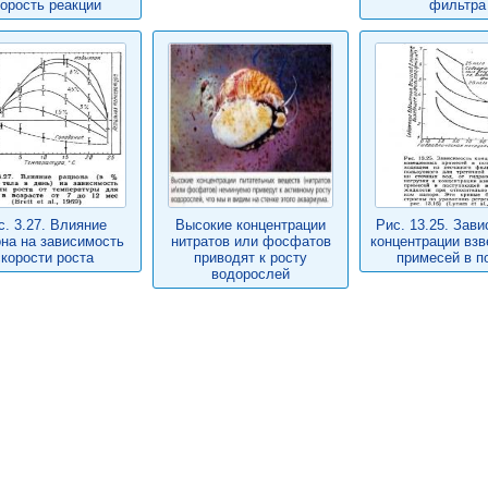
корость реакции
фильтра
с. 3.27. Влияние
Высокие концентрации
Рис. 13.25. Зав
на на зависимость
нитратов или фосфатов
концентрации вз
скорости роста
приводят к росту
примесей в п
водорослей