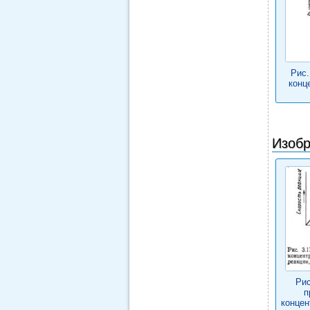
Рис.
конц
Изобр
Рис
п
концен