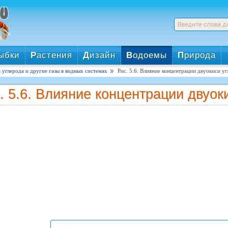
ыбки
Р
астения
Д
изайн
В
одоемы
П
рирода
 углерода и другие газы в водных системах
Рис. 5.6. Влияние концентрации двуокиси уг
. 5.6. Влияние концентрации двуок