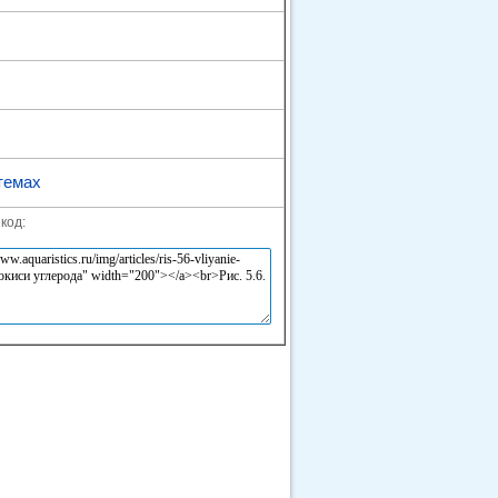
темах
код: