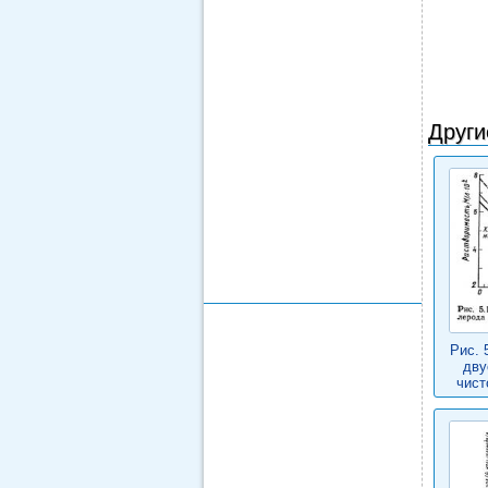
Други
Рис. 
дву
чист