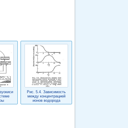
двуокиси
Рис. 5.4. Зависимость
стеме
между концентрацией
ры
ионов водорода