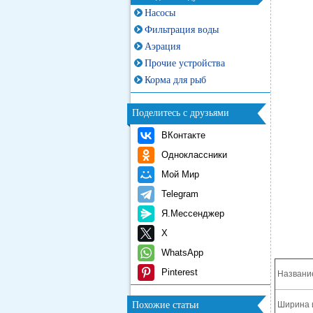
Насосы
Фильтрация воды
Аэрация
Прочие устройства
Корма для рыб
Поделитесь с друзьями
ВКонтакте
Одноклассники
Мой Мир
Telegram
Я.Мессенджер
X
WhatsApp
Pinterest
Названи
Похожие статьи
Ширина 