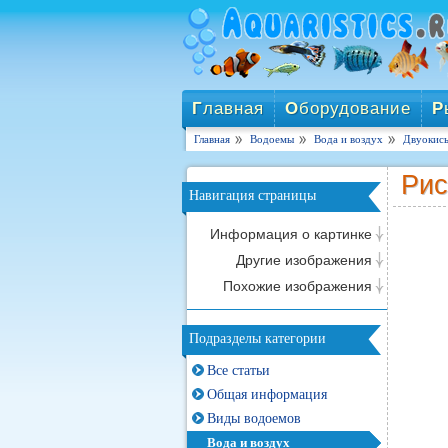
Г
лавная
О
борудование
Р
Главная
Водоемы
Вода и воздух
Двуокись
Рис
Навигация страницы
Информация о картинке
Другие изображения
Похожие изображения
Подразделы категории
Все статьи
Общая информация
Виды водоемов
Вода и воздух