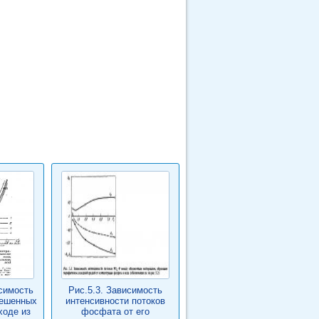
исимость
Рис.5.3. Зависимость
вешенных
интенсивности потоков
ходе из
фосфата от его