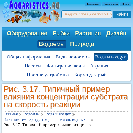
Контакты
Карта сайта
Поиск
найти
О
борудование
Р
ыбки
Р
астения
Д
изайн
В
одоемы
П
рирода
Общая информация
Виды водоемов
Вода и воздух
Насосы
Фильтрация воды
Аэрация
Прочие устройства
Корма для рыб
Рис. 3.17. Типичный пример
влияния концентрации субстрата
на скорость реакции
Главная
Водоемы
Вода и воздух
Влияние температуры воды на жизнь водных…
Рис. 3.17. Типичный пример влияния конце…