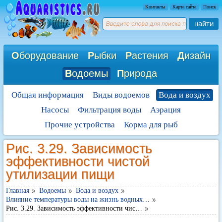
Контакты
Карта сайта
Поиск
найти
О
борудование
Р
ыбки
Р
астения
Д
изайн
В
одоемы
П
рирода
Общая информация
Виды водоемов
Вода и воздух
Насосы
Фильтрация воды
Аэрация
Прочие устройства
Корма для рыб
Рис. 3.29. Зависимость
эффективности чистой
утилизации пищи
Главная
Водоемы
Вода и воздух
Влияние температуры воды на жизнь водных…
Рис. 3.29. Зависимость эффективности чис…