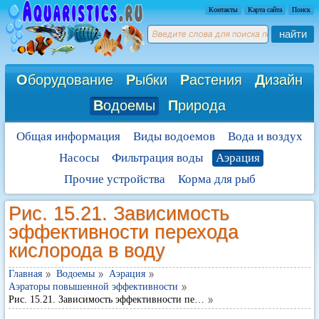
Контакты
Карта сайта
Поиск
найти
О
борудование
Р
ыбки
Р
астения
Д
изайн
В
одоемы
П
рирода
Общая информация
Виды водоемов
Вода и воздух
Насосы
Фильтрация воды
Аэрация
Прочие устройства
Корма для рыб
Рис. 15.21. Зависимость
эффективности перехода
кислорода в воду
Главная
Водоемы
Аэрация
Аэраторы повышенной эффективности
Рис. 15.21. Зависимость эффективности пе…