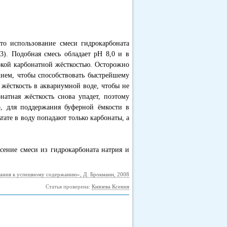
о использование смеси гидрокарбоната
3). Подобная смесь обладает pH 8,0 и в
сокой карбонатной жёсткостью. Осторожно
нием, чтобы способствовать быстрейшему
 жёсткость в аквариумной воде, чтобы не
натная жёсткость снова упадет, поэтому
го, для поддержания буферной ёмкости в
тате в воду попадают только карбонаты, а
ение смеси из гидрокарбоната натрия и
ания к успешному содержанию», Д. Брокманн, 2008
Статья проверена:
Князева Ксения