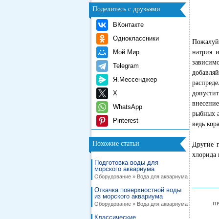
Поделитесь с друзьями
ВКонтакте
Одноклассники
Пожалуй
Мой Мир
натрия и
зависимо
Telegram
добавляй
Я.Мессенджер
распреде
X
допустит
внесени
WhatsApp
рыбных а
Pinterest
ведь кор
Похожие статьи
Другие 
хлорида 
Подготовка воды для
морского аквариума
Оборудование » Вода для аквариума
Откачка поверхностной воды
из морского аквариума
Оборудование » Вода для аквариума
П
Классические