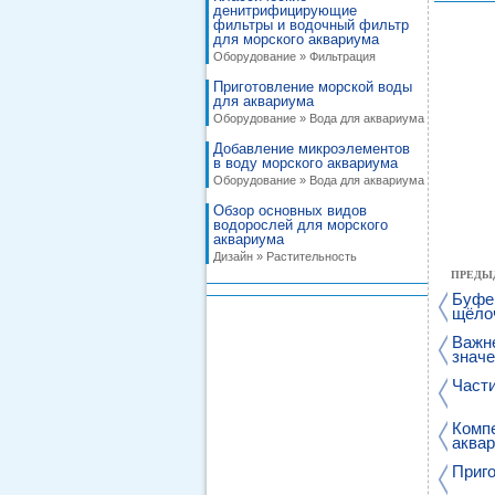
денитрифицирующие
фильтры и водочный фильтр
для морского аквариума
Оборудование » Фильтрация
Приготовление морской воды
для аквариума
Оборудование » Вода для аквариума
Добавление микроэлементов
в воду морского аквариума
Оборудование » Вода для аквариума
Обзор основных видов
водорослей для морского
аквариума
Дизайн » Растительность
ПРЕДЫ
Буфер
щёло
Важн
знач
Част
Комп
аква
Приго