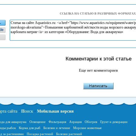
ССЫЛКА НА СТАТЬЮ В РАЗЛИЧНЫХ ФОРМАТАХ
L
de
Комментарии к этой статье
Еще нет комментариев
арта сайта
•
П
оиск
•
Мобильная версия
ода для аквариума
·
Освещение
·
Фильтрация
·
Аэрация
·
Обогрев
·
Грунт и декорации
иды рыбок
·
Корма для рыб
·
Болезни и лечение
·
Морские животные
д за растениями
·
Посадка растений
·
Болезни растений