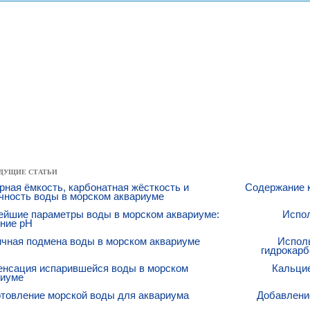
ДУЩИЕ СТАТЬИ
ная ёмкость, карбонатная жёсткость и
Содержание к
чность воды в морском аквариуме
ейшие параметры воды в морском аквариуме:
Испол
ение pH
ичная подмена воды в морском аквариуме
Исполь
гидрокарб
енсация испарившейся воды в морском
Кальцие
риуме
товление морской воды для аквариума
Добавлени