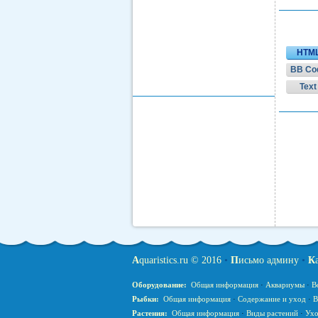
HTM
BB Co
Text
A
quaristics.ru © 2016
•
П
исьмо админу
•
К
Оборудование:
Общая информация
·
Аквариумы
·
В
Рыбки:
Общая информация
·
Содержание и уход
·
В
Растения:
Общая информация
·
Виды растений
·
Ухо