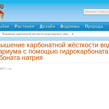
ыбки
Р
астения
Д
изайн
В
одоемы
П
рирода
Повышение карбонатной жёсткости воды морского аква…
ышение карбонатной жёсткости во
ариума с помощью гидрокарбоната
боната натрия
2017
года