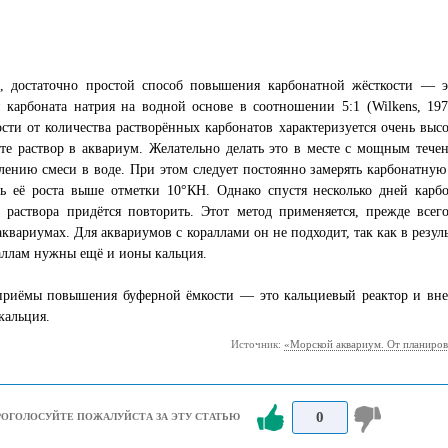
, достаточно простой способ повышения карбонатной жёсткости — эт
 карбоната натрия на водной основе в соотношении 5:1 (Wilkens, 197
сти от количества растворённых карбонатов характеризуется очень вы
те раствор в аквариум. Желательно делать это в месте с мощным тече
лению смеси в воде. При этом следует постоянно замерять карбонатную
ь её роста выше отметки 10°КН. Однако спустя несколько дней карбо
е раствора придётся повторить. Этот метод применяется, прежде все
квариумах. Для аквариумов с кораллами он не подходит, так как в резуль
аллам нужны ещё и ионы кальция.
приёмы повышения буферной ёмкости — это кальциевый реактор и внес
кальция.
Источник:
«Морской аквариум. От планиров
0
РОГОЛОСУЙТЕ ПОЖАЛУЙСТА ЗА ЭТУ СТАТЬЮ