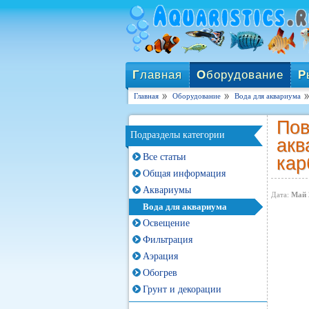
Г
лавная
О
борудование
Р
Главная
Оборудование
Вода для аквариума
Пов
Подразделы категории
акв
Все статьи
кар
Общая информация
Аквариумы
Дата:
Май 
Вода для аквариума
Освещение
Фильтрация
Аэрация
Обогрев
Грунт и декорации