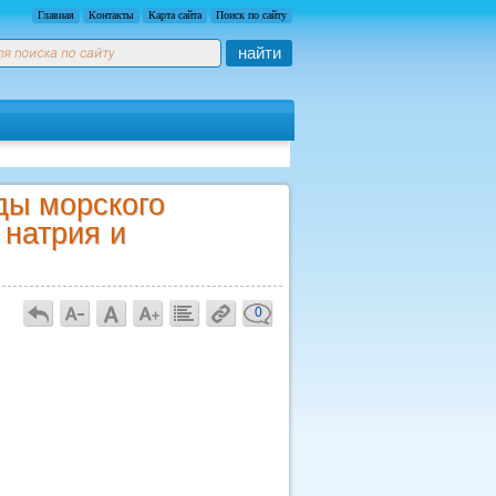
Главная
Контакты
Карта сайта
Поиск по сайту
найти
ды морского
 натрия и
0