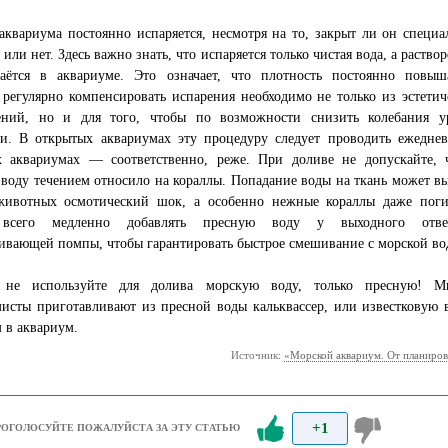
аквариума постоянно испаряется, несмотря на то, закрыт ли он специа
или нет. Здесь важно знать, что испаряется только чистая вода, а раство
таётся в аквариуме. Это означает, что плотность постоянно повыша
регулярно компенсировать испарения необходимо не только из эстетич
ений, но и для того, чтобы по возможности снизить колебания у
ти. В открытых аквариумах эту процедуру следует проводить ежеднев
х аквариумах — соответственно, реже. При доливе не допускайте, 
воду течением относило на кораллы. Попадание воды на ткань может вы
животных осмотический шок, а особенно нежные кораллы даже поги
всего медленно добавлять пресную воду у выходного отве
вающей помпы, чтобы гарантировать быстрое смешивание с морской во
 не используйте для долива морскую воду, только пресную! М
мисты приготавливают из пресной воды кальквассер, или известковую
 в аквариум.
Источник:
«Морской аквариум. От планиров
+1
РОГОЛОСУЙТЕ ПОЖАЛУЙСТА ЗА ЭТУ СТАТЬЮ