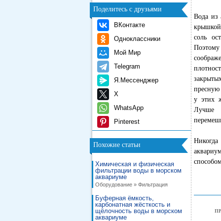
Поделитесь с друзьями
Вода из 
ВКонтакте
крышкой 
соль ос
Одноклассники
Поэтому 
Мой Мир
соображ
Telegram
плотнос
закрыты
Я.Мессенджер
пресную 
X
у этих 
WhatsApp
Лучше 
перемеши
Pinterest
Никогда
Похожие статьи
аквариу
способом
Химическая и физическая
фильтрации воды в морском
аквариуме
Оборудование » Фильтрация
Буферная ёмкость,
карбонатная жёсткость и
щёлочность воды в морском
П
аквариуме