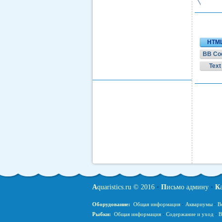
HTM
BB Co
Text
A
quaristics.ru © 2016
•
П
исьмо админу
•
К
Оборудование:
Общая информация
·
Аквариумы
·
В
Рыбки:
Общая информация
·
Содержание и уход
·
В