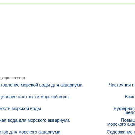
ДУЩИЕ СТАТЬИ
товление морской воды для аквариума
Частичная п
деление плотности морской воды
Важн
ность морской воды
Буферная 
щёло
ая вода для морского аквариума
Повыш
морского ак
тор для морского аквариума
Содержание к