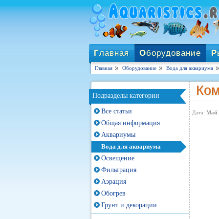
Г
лавная
О
борудование
Р
Главная
Оборудование
Вода для аквариума
Ком
Подразделы категории
Все статьи
Дата:
Май 
Общая информация
Аквариумы
Вода для аквариума
Освещение
Фильтрация
Аэрация
Обогрев
Грунт и декорации