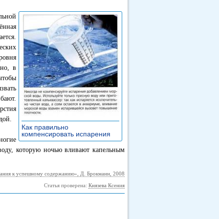
льной
рённая
ется.
еских
ровня
но, в
чтобы
звать
бают.
рстия
дой.
Как правильно
компенсировать испарения
»
ногие
 воду, которую ночью вливают капельным
ания к успешному содержанию», Д. Брокманн, 2008
Статья проверена:
Князева Ксения