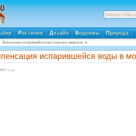
ыбки
Р
астения
Д
изайн
В
одоемы
П
рирода
Компенсация испарившейся воды в морском аквариуме
пенсация испарившейся воды в мо
2017
года