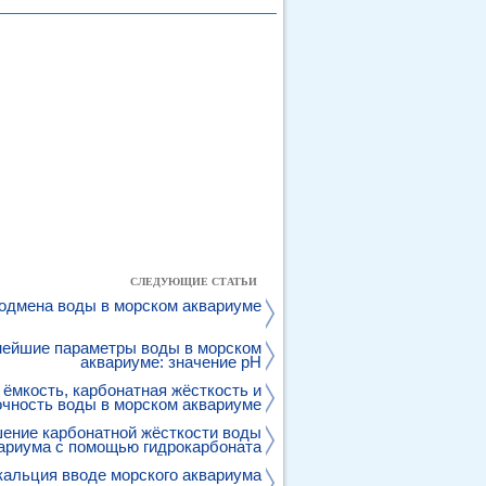
СЛЕДУЮЩИЕ СТАТЬИ
одмена воды в морском аквариуме
ейшие параметры воды в морском
аквариуме: значение pH
ёмкость, карбонатная жёсткость и
чность воды в морском аквариуме
ение карбонатной жёсткости воды
вариума с помощью гидрокарбоната
натрия и карбоната натрия
альция вводе морского аквариума