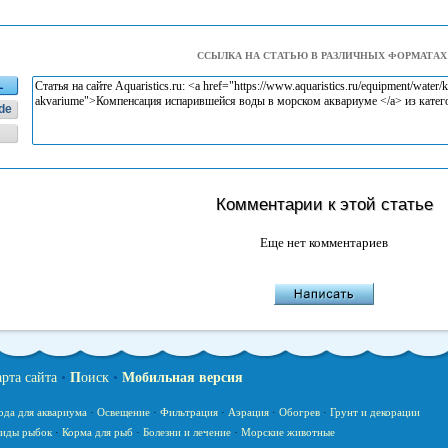
ССЫЛКА НА СТАТЬЮ В РАЗЛИЧНЫХ ФОРМАТАХ
L
de
Комментарии к этой статье
Еще нет комментариев
арта сайта
•
П
оиск
•
Мобильная версия
ода для аквариума
·
Освещение
·
Фильтрация
·
Аэрация
·
Обогрев
·
Грунт и декорации
иды рыбок
·
Корма для рыб
·
Болезни и лечение
·
Морские животные