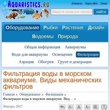
Контакты
Карта сайта
Поиск
найти
О
борудование
Р
ыбки
Р
астения
Д
изайн
В
одоемы
П
рирода
Общая информация
Аквариумы
Вода для аквариума
Освещение
Фильтрация
Аэрация
Обогрев
Грунт и декорации
Фильтрация воды в морском
аквариуме. Виды механических
фильтров
Главная
Оборудование
Фильтрация
Фильтрация воды в морском аквариуме. Вид…
Январь 2017
0