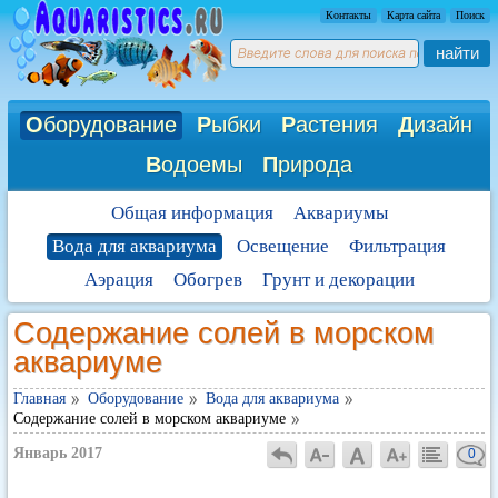
Контакты
Карта сайта
Поиск
найти
О
борудование
Р
ыбки
Р
астения
Д
изайн
В
одоемы
П
рирода
Общая информация
Аквариумы
Вода для аквариума
Освещение
Фильтрация
Аэрация
Обогрев
Грунт и декорации
Содержание солей в морском
аквариуме
Главная
Оборудование
Вода для аквариума
Содержание солей в морском аквариуме
Январь 2017
0