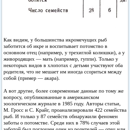
Как видим, у большинства икромечущих рыб
заботится об икре и воспитывает потомство в
основном отец (например, у трехиглой колюшки), а у
живородящих — мать (например, гуппи). Только у
некоторых видов в хлопотах с детьми участвуют оба
родителя, что не мешает им иногда ссориться между
собой (пример — акара).
А вот другие, более современные данные по тому же
вопросу, опубликованные в американском
зоологическом журнале в 1985 году. Авторы статьи,
М. Гросс и С. Крайг, проанализировали 422 семейства
рыб. И только у 87 семейств обнаружили феномен
заботы о потомстве. Среди них в 78% случаев этой
заботой был поглощен один из родителей — отец или