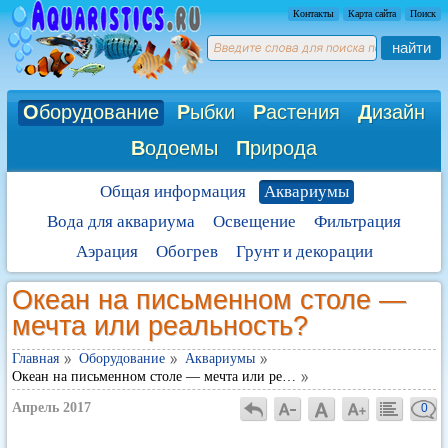
Контакты
Карта сайта
Поиск
найти
О
борудование
Р
ыбки
Р
астения
Д
изайн
В
одоемы
П
рирода
Общая информация
Аквариумы
Вода для аквариума
Освещение
Фильтрация
Аэрация
Обогрев
Грунт и декорации
Океан на письменном столе —
мечта или реальность?
Главная
Оборудование
Аквариумы
Океан на письменном столе — мечта или ре…
Апрель 2017
0