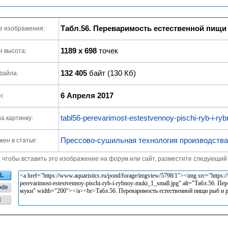
Табл.56. Переваримость естественной пищи
е изображения:
1189 x 698
точек
и высота:
132 405
байт (130 Кб)
файла:
6 Апреля 2017
н:
tabl56-perevarimost-estestvennoy-pischi-ryb-i-ry
а картинку:
Прессово-сушильная технология производства
ен в статье:
, чтобы вставить это изображение на форум или сайт, разместите следующий 
L
ode
t