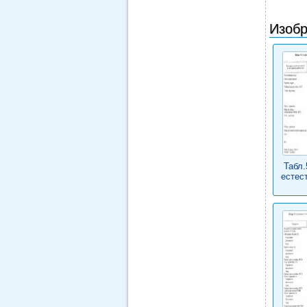
Изобр
Табл.
естес