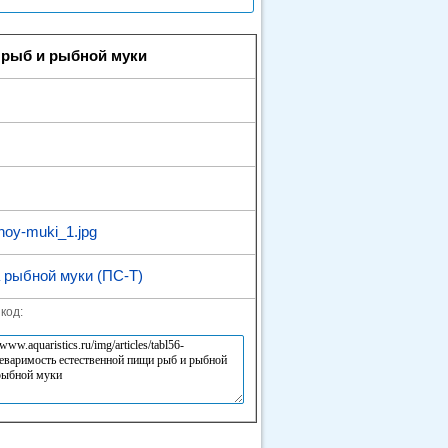
 рыб и рыбной муки
bnoy-muki_1.jpg
 рыбной муки (ПС-Т)
код: