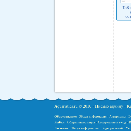
Табл
ес
A
quaristics.ru © 2016
•
П
исьмо админу
•
К
Оборудование:
Общая информация
·
Аквариумы
·
В
Рыбки:
Общая информация
·
Содержание и уход
·
В
Растения:
Общая информация
·
Виды растений
·
Ухо