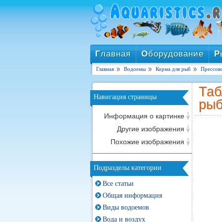
Г
лавная
О
борудование
Р
Главная
Водоемы
Корма для рыб
Прессов
Таб
Навигация страницы
рыб
Информация о картинке
Другие изображения
Похожие изображения
Подразделы категории
Все статьи
Общая информация
Виды водоемов
Вода и воздух