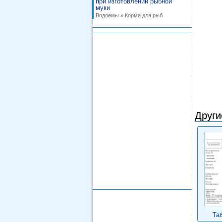
при изготовлении рыбной
муки
Водоемы » Корма для рыб
Други
Та