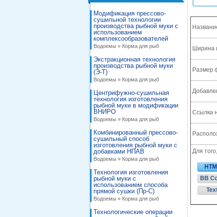
Модификация прессово-
сушильной технологии
производства рыбной муки с
Названи
использованием
комплексообразователей
Водоемы » Корма для рыб
Ширина 
Экстракционная технология
производства рыбной муки
Размер 
(Э-Т)
Водоемы » Корма для рыб
Добавле
Центрифужно-сушильная
технология изготовления
рыбной муки в модификации
ВНИРО
Ссылка н
Водоемы » Корма для рыб
Комбинированный прессово-
Располож
сушильный способ
изготовления рыбной муки с
добавками НПАВ
Для того
Водоемы » Корма для рыб
HTM
Технология изготовления
рыбной муки с
BB C
использованием способа
Tex
прямой сушки (Пр-С)
Водоемы » Корма для рыб
Технологические операции