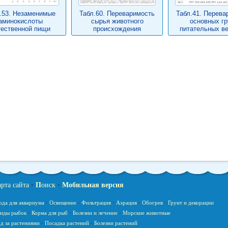
.53. Незаменимые
Табл.60. Переваримость
Табл.41. Перева
аминокислоты
сырья животного
основных гр
тественной пищи
происхождения
питательных в
арта сайта
•
П
оиск
•
Мобильная версия
ода для аквариума
·
Освещение
·
Фильтрация
·
Аэрация
·
Обогрев
·
Грунт и декорации
иды рыбок
·
Корма для рыб
·
Болезни и лечение
·
Морские животные
д за растениями
·
Посадка растений
·
Болезни растений