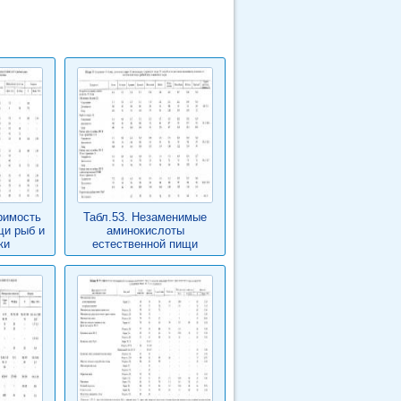
римость
Табл.53. Незаменимые
щи рыб и
аминокислоты
ки
естественной пищи