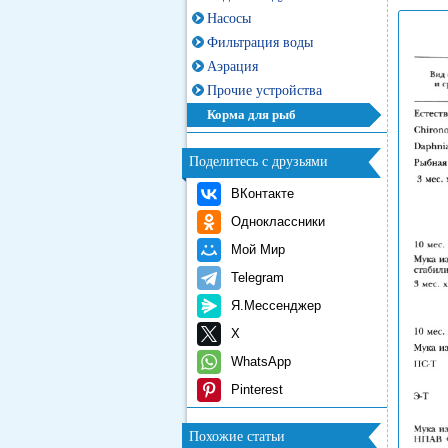
Насосы
Фильтрация воды
Аэрация
Прочие устройства
Корма для рыб
Поделитесь с друзьями
ВКонтакте
Одноклассники
Мой Мир
Telegram
Я.Мессенджер
X
WhatsApp
Pinterest
Похожие статьи