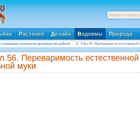
ыбки
Р
астения
Д
изайн
В
одоемы
П
рирода
о-сушильная технология производства рыбной …
Табл.56. Переваримость естественно
л.56. Переваримость естественной
ной муки