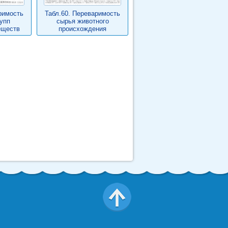
римость
Табл.60. Переваримость
упп
сырья животного
еществ
происхождения