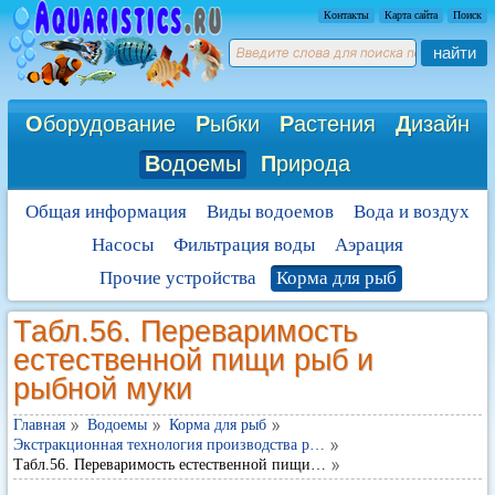
Контакты
Карта сайта
Поиск
найти
О
борудование
Р
ыбки
Р
астения
Д
изайн
В
одоемы
П
рирода
Общая информация
Виды водоемов
Вода и воздух
Насосы
Фильтрация воды
Аэрация
Прочие устройства
Корма для рыб
Табл.56. Переваримость
естественной пищи рыб и
рыбной муки
Главная
Водоемы
Корма для рыб
Экстракционная технология производства р…
Табл.56. Переваримость естественной пищи…