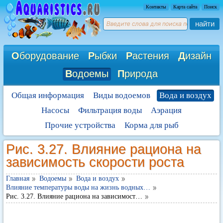
Контакты
Карта сайта
Поиск
найти
О
борудование
Р
ыбки
Р
астения
Д
изайн
В
одоемы
П
рирода
Общая информация
Виды водоемов
Вода и воздух
Насосы
Фильтрация воды
Аэрация
Прочие устройства
Корма для рыб
Рис. 3.27. Влияние рациона на
зависимость скорости роста
Главная
Водоемы
Вода и воздух
Влияние температуры воды на жизнь водных…
Рис. 3.27. Влияние рациона на зависимост…