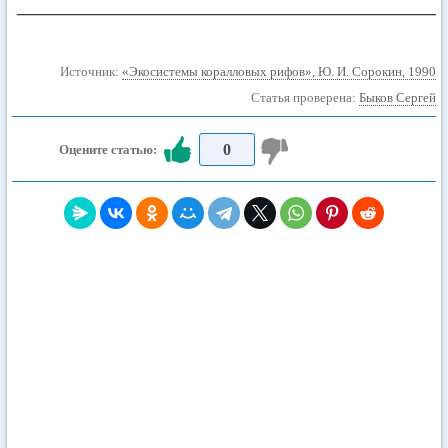
Источник:
«Экосистемы коралловых рифов», Ю. И. Сорокин, 1990
Статья проверена:
Быков Сергей
0
Оцените статью: