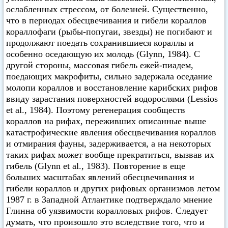
ослабленных стрессом, от болезней. Существенно,
что в периодах обесцвечивания и гибели кораллов
кораллофаги (рыбы-попугаи, звезды) не погибают и
продолжают поедать сохранившиеся кораллы и
особенно оседающую их молодь (Glynn, 1984). С
другой стороны, массовая гибель ежей-пиадем,
поедающих макрофиты, сильно задержала оседание
молопи кораллов и восстановление карибских рифов
ввиду зарастания поверхностей водорослями (Lessios
et al., 1984). Поэтому регенерация сообществ
кораллов на рифах, переживших описанные выше
катастрофические явления обесцвечивания кораллов
и отмирания фауны, задерживается, а на некоторых
таких рифах может вообще прекратиться, вызвав их
гибель (Glynn et аl., 1983). Повторение в еще
больших масштабах явлений обесцвечивания и
гибели кораллов и других рифовых организмов летом
1987 г. в Западной Атлантике подтверждало мнение
Глинна об уязвимости коралловых рифов. Следует
думать, что произошло это вследствие того, что и