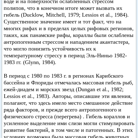
воде и на поверхности ослабленных стрессом
полипов, что в конечном итоге может вызвать их
гибель (Ducklow, Mitchell, 1979; Lessios et al., 1984).
Существенное значение имеет и тот факт, что на
многих рифах и в пределах целых рифовых регионов,
таких, как панамские рифы, кораллы были ослаблены
антропогенным стрессом и нападением акантастера,
что могло понизить устойчивость их к
температурному стрессу в период Эль-Ниньо 1982-
1983 гг. (Glynn, 1984).
В период с 1980 по 1983 г. в регионах Карибского
бассейна и Флориды отмечалась массовая гибель рыб,
ежей-диадем и морских звезд (Dungan et al., 1982;
Lessios et al., 1983). Авторы, описавшие эти явления,
полагают, что здесь имело место смешанное действие
ряда факторов, и прежде всего антропогенного и
физического стресса (перегрева) . Гибель кораллов и
усиленное выделение ими слизи могли стимулировать
развитие бактерий, в том числе и патогенных. В этих
условиях возможна была массовая гибель животных,