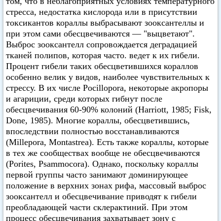
том, что в неблагоприятных условиях температурного
стресса, недостатка кислорода или в присутствии
токсикантов кораллы выбрасывают зооксантеллы и
при этом сами обесцвечиваются — "выцветают".
Выброс зооксантелл сопровождается деградацией
тканей полипов, которая часто. ведет к их гибели.
Процент гибели таких обесцветившихся кораллов
особенно велик у видов, наиболее чувствительных к
стрессу. В их числе Pocillopora, некоторые акропоры
и агариции, среди которых гибнут после
обесцвечивания 60-90% колоний (Harriott, 1985; Fisk,
Done, 1985). Многие кораллы, обесцветившись,
впоследствии полностью восстанавливаются
(Millepora, Montastrea). Есть также кораллы, которые
в тех же сообществах вообще не обесцвечиваются
(Porites, Psammocora). Однако, поскольку кораллы
первой группы часто занимают доминирующее
положение в верхних зонах рифа, массовый выброс
зооксантелл и обесцвечивание приводят к гибели
преобладающей части склерактиний. При этом
процесс обесцвечивания захватывает зону с