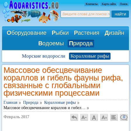
Контакты
Карта сайта
Поиск
найти
О
борудование
Р
ыбки
Р
астения
Д
изайн
В
одоемы
П
рирода
Морские водоросли
Коралловые рифы
Массовое обесцвечивание
кораллов и гибель фауны рифа,
связанные с глобальными
физическими процессами
Главная
Природа
Коралловые рифы
Массовое обесцвечивание кораллов и гибел…
Февраль 2017
0