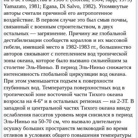
Yamazato, 1981; Egana, Di Salvo, 1982). Упомянутые
авторы считали причиной его антропогенное
воздействие. В первом случае это был смыв почвы,
связанный с военным строительством, в двух
остальных — загрязнение. Причину же глобальной
дестабилизации сообществ кораллов и их массовой
гибели, имевшей место в 1982-1983 гг., большинство
авторов связывают с потеплением вод тропической
зоны океана, которое было вызвано сильнейшим за
столетие Эль-Ниньо. В период Эль-Ниньо снижается
интенсивность глобальной циркуляции вод океана.
При этом уменьшается подъем к поверхности
глубинных вод. Температура поверхностных вод в
тропической зоне восточной части Тихого океана
возросла на 4-6° и в остальных регионах — на 2-3Т. В
западной и центральной частях Тихого океана ввиду
ослабления пассатов уровень моря снизился в период
Эль-Ниньо на 50-70 см, что вызвало длительную
осушку больших пространств мелководий во время
отливов в условиях общего повышения температуры