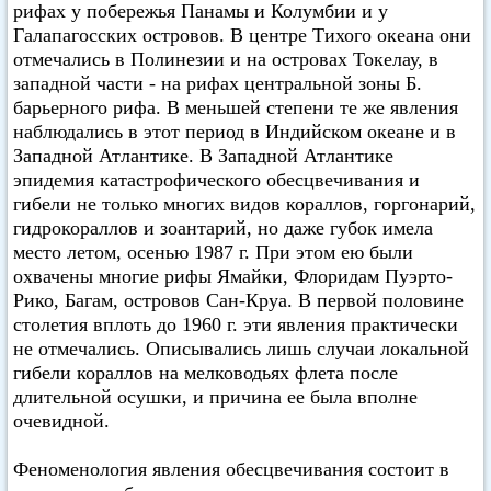
рифах у побережья Панамы и Колумбии и у
Галапагосских островов. В центре Тихого океана они
отмечались в Полинезии и на островах Токелау, в
западной части - на рифах центральной зоны Б.
барьерного рифа. В меньшей степени те же явления
наблюдались в этот период в Индийском океане и в
Западной Атлантике. В Западной Атлантике
эпидемия катастрофического обесцвечивания и
гибели не только многих видов кораллов, горгонарий,
гидрокораллов и зоантарий, но даже губок имела
место летом, осенью 1987 г. При этом ею были
охвачены многие рифы Ямайки, Флоридам Пуэрто-
Рико, Багам, островов Сан-Круа. В первой половине
столетия вплоть до 1960 г. эти явления практически
не отмечались. Описывались лишь случаи локальной
гибели кораллов на мелководьях флета после
длительной осушки, и причина ее была вполне
очевидной.
Феноменология явления обесцвечивания состоит в