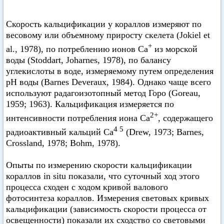
Скорость кальцификации у кораллов измеряют по
весовому или объемному приросту скелета (Jokiel et
+
аl., 1978), по потреблению ионов Са
из морской
воды (Stoddart, Joharnes, 1978), по балансу
углекислоты в воде, измеряемому путем определения
рН воды (Barnes Deveraux, 1984). Однако чаще всего
используют радагоизотопный метод Горо (Goreau,
1959; 1963). Кальцификация измеряется по
2+
интенсивности потребления иона Са
, содержащего
4 5
радиоактивный кальций Са
(Drew, 1973; Barnes,
Crossland, 1978; Bohm, 1978).
Опыты по измерению скорости кальцификации
кораллов in situ показали, что суточный ход этого
процесса сходен с ходом кривой валового
фотосинтеза кораллов. Измерения световых кривых
кальцификации (зависимость скорости процесса от
освещенности) показали их сходство со световыми