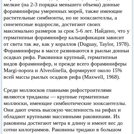
мелкие (на 2-3 порядка меньшего объема) донные
фораминиферы умеренных морей, также имеющие
растительные симбионты, но не зооксантеллы, а
синезепсные водоросли, достигают своих
максимально размеров за срок 5-6 лет. Найдено, что у
герматипньи фораминифер кальцификация зависит
от света так же, как у кораллов (Duguay, Taylor, 1978).
Фораминиферы в массе развиваются в рьнльи донньи
осадках рифа. Раковинки крупный, герматипньи
видов фораминифер, и прежде всего фораминиферы
Margi-nopora и Alveolinella, формируют около 15%
всей массы рьилых осадков рифа (Maxwell, 1968).
Среди моллюсков главными рифостроителями
являются тридакны — крупные герматипные
моллюски, имеющие симбиотические зооксантеллы.
Они дают очень высокую численность на рифах и
обладают крупными массивными раковинами. Их
раковины достигают метра в длину и имеют вес до
сотни килограммов. Раковины тридакн в большом