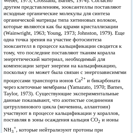
Weber, 1973; Crossland, Barnes, 1974). Согласно
другим представлениям, зооксантеллы поставляют
исходные органические молекулы для синтеза
органической матрицы типа хитиновых волокон,
которые являются как бы ядрами кристаллизации
(Wainwright, 1963; Young, 1973; Johnston, 1979). Еще
одна точка зрения на участие фотосинтеза
зооксантелл в процессе кальцификации сводится к
тому, что последние поставляют тканям коралла
энергетический материал, необходимый для
компенсации затрат энергии на кальцификацию,
поскольку он может была связан с энергозависимгми
2+
процессами транспорта ионов Са
и бикарбоната
через клеточные мембраны (Yamazato, 1970; Barnes,
Taylor, 1973). Существующие экспериментальные
данные показывают, что азотистые соединения
цитруллинового цикла (мочевина, аллантоин)
участвуют в процессе кальцификации у кораллов,
поставляя в зоны осаждения кальция СО
и ионы
2
+
NH
, которые нейтрализуют протоны при
3