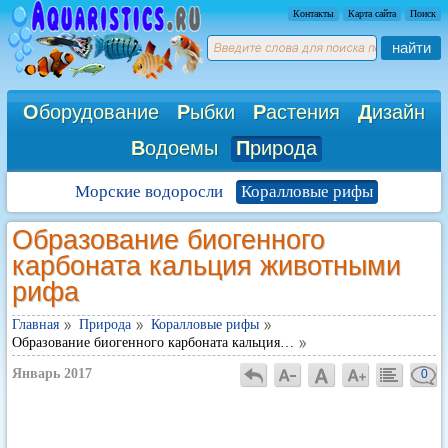
Контакты
Карта сайта
Поиск
найти
О
борудование
Р
ыбки
Р
астения
Д
изайн
В
одоемы
П
рирода
Морские водоросли
Коралловые рифы
Образование биогенного
карбоната кальция животными
рифа
Главная
Природа
Коралловые рифы
Образование биогенного карбоната кальция…
Январь 2017
0