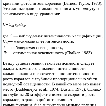
кривыми фотосинтеза кораллов (Barnes, Taylor, 1973).
Эти данные дали возможность описать упомянутую
зависимость в виде уравнения:
C=C
·tgJ/J
,
m
k
где
С
— наблюдаемая интенсивность кальцификации,
C
— максимальная ее интенсивность,
m
J
— наблюдаемая освещенность,
Jk
— оптимальная освещенность (Chalker, 1983).
Ввиду существования такой зависимости следует
ожидать заметного снижения интенсивности
кальцификации и соответственно интенсивности
роста кораллов с глубиной пропорционально убьти
подводной освещенности. В какой-то мере это имеет
место (Buddemeycr et аl., 1974; Dustan, 1975). Однако
до глубины 20 м эффект снижения скорости роста
кораллов, отражающий интенсивность
кальцификации, был значительно меньше падения