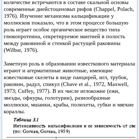
количестве встречаются в составе скальной основы
современньи диейстоценовьп рифов (Chappel, Polach,
1976). Изучение механизма кальцификации у
моллюсков показало, что в этом процессе большую
роль играет особое органическое вещество типа
глюкопротеина, секретируемое мантией в полость
между раковиной и стенкой растущей раковины
(Wilbur, 1976).
Заметную роль в образовании известкового материала
играют и агерматипные животные, имеющие
известковые скелеты в виде панцирей, игл, трубок,
раковин, радул, спикул (Chave et al., 1972, Maxwell,
1973; Cuffey, 1977). В их числе иглокожие (ежи,
звезды, офиуры, голотурии), разнообразные
моллюски, мшанки, крабы, полихеты, губки и мягкие
кораллы.