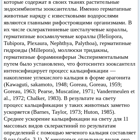
которые содержат в своих тканях растительные
зндосимбионты зооксантеллы. Именно герматапные
животные наряду с известковыми водорослями
являются главными рифостроящими организмами. В
их числе склерактиниевые шесталучевые кораллы,
герматипные восьмилучевые кораллы (Heliopora,
Tubipora, Plexaura, Nephthya, Palythoa), герматипные
гидроиды (Millepora), моллюски тридакны,
герматипные фораминиферьи Экспериментальным
путем было установлено, что фотосинтез зооксантелл
интенсифицирует процесс кальцификации —
накопление углекислого кальция в форме арагонита
(Kawaguti, sakamoto, 1948; Goreau, Goreau, 1959;
Goreau, 1963; Pearse, Muscatine, 1971; Vandermeulen et
аl., 1972; Chalker, 1983). В результате на свету
процесс кальцификации у таких животных заметно
ускоряется (Barnes, Taylor, 1973; Huton, 1985).
Среднее ускорение кальцификации на свету для 11
массовых видов склерактиний по результатам
определений с помощью меченого кальция составляет
9 раз (табл. 3.1). У некоторых отдельных видов оно