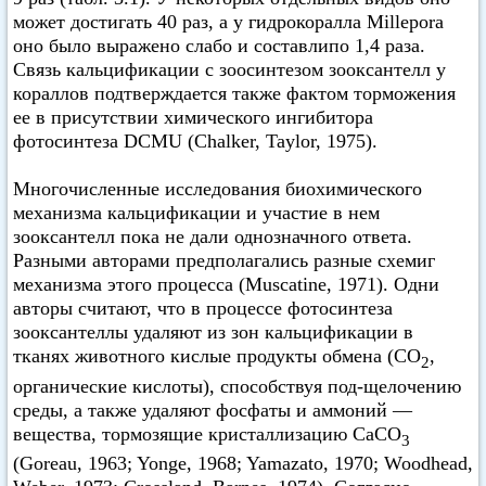
может достигать 40 раз, а у гидрокоралла Millepora
оно было выражено слабо и составлипо 1,4 раза.
Связь кальцификации с зоосинтезом зооксантелл у
кораллов подтверждается также фактом торможения
ее в присутствии химического ингибитора
фотосинтеза DCMU (Chalker, Taylor, 1975).
Многочисленные исследования биохимического
механизма кальцификации и участие в нем
зооксантелл пока не дали однозначного ответа.
Разными авторами предполагались разные схемиг
механизма этого процесса (Muscatine, 1971). Одни
авторы считают, что в процессе фотосинтеза
зооксантеллы удаляют из зон кальцификации в
тканях животного кислые продукты обмена (СО
,
2
органические кислоты), способствуя под-щелочению
среды, а также удаляют фосфаты и аммоний —
вещества, тормозящие кристаллизацию СаСО
3
(Goreau, 1963; Yonge, 1968; Yamazato, 1970; Woodhead,