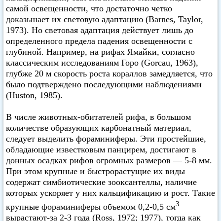
самой освещенности, что достаточно четко
доказьшает их световую адаптацию (Barnes, Taylor,
1973). Но световая адаптация действует лишь до
определенного предела падения освещенности с
глубиной. Например, на рифах Ямайки, согласно
классическим исследованиям Горо (Gorcau, 1963),
глубже 20 м скорость роста кораллов замедляется, что
было подтверждено последующими наблюдениями
(Huston, 1985).
В числе животных-обитателей рифа, в большом
количестве образующих карбонатный материал,
следует выделить фораминиферы. Эти простейшие,
обладающие известковым панцирем, достигают в
донных осадках рифов огромных размеров — 5-8 мм.
При этом крупные и быстрорастущие их виды
содержат симбиотические зооксантеллы, наличие
которых ускоряет у них кальцификацию и рост. Такие
3
крупные фораминиферы объемом 0,2-0,5 см
вырастают-за 2-3 года (Ross, 1972; 1977), тогда как