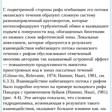
С подветренной стороны рифа огибающие его потоки
океанского течения образуют сложную систему
разнонаправленный круговоротов, которые
интенсифицируют турбулентный обмен и вызвышают
подъем к поверхности вод, обогащенных биогенами
из нижних слоев эвфотической зоны. Локальные
апвеллинги, которые образуются в результате
взаимодействия набегающего потока океанского
течения с рифом обусловливают отмеченный
многими авторами так называемый островной эффект
— повышенную продуктивность манктона
приостровных вод в зонах пассатных течений
(Gilmar-tin, Relevante, 1974; Hamner, Hauri, 1981, см.
6.3.З). Взаимодействие набегающего потока с рифом
было подробно изучено на примере кольцевого рифа
Пандора с применением буйков (Hamner, Hauri, 1981)
(рис. 4.4). Эти авторы показали, что сложная
гидродинамика, возникающая в результате такого
взаимодействия, оказывает большое влияние как -на