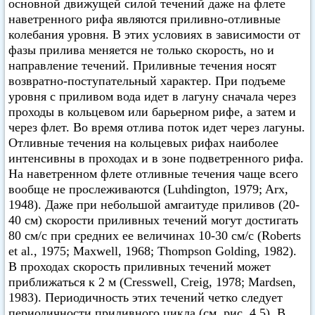
основной движущей силой течений даже на флете
наветренного рифа являются приливно-отливные
колебания уровня. В этих условиях в зависимости от
фазы прилива меняется не только скорость, но и
направление течений. Приливные течения носят
возвратно-поступательный характер. При подъеме
уровня с приливом вода идет в лагуну сначала через
проходы в кольцевом или барьерном рифе, а затем и
через флет. Во время отлива поток идет через лагуны.
Отливные течения на кольцевых рифах наиболее
интенсивны в проходах и в зоне подветренного рифа.
На наветренном флете отливные течения чаще всего
вообще не прослеживаются (Luhdington, 1979; Arx,
1948). Даже при небольшой амгаитуде приливов (20-
40 см) скорости приливных течений могут достигать
80 см/с при средних ее величинах 10-30 см/с (Roberts
et al., 1975; Maxwell, 1968; Thompson Golding, 1982).
В проходах скорость приливных течений может
приближаться к 2 м (Cresswell, Creig, 1978; Mardsen,
1983). Периодичность этих течений четко следует
периодичности приливного цикла (см. рис. 4.5). В