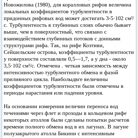
Новожилова (1980), для коралловых рифов величина
локальных коэффициентов турбулентности в
придонных рифовых вод может достигать 3-5·102 см²/
с. Турбулентность в глубинных слоях обычно бывает
выше, чем в поверхностный, что связано с
взаимодействием глубинных потоков с донными
структурами рифа. Так, на рифе Козтиви,
Сейшельские острова, коэффициенты турбулентности
у поверхности составляли 0,5—1,7, а у дна - около
3,5·102 см²/с. Отмечена . четкая зависимость между
интенсивностью турбулентного обмена и фазой
приливного цикла. Наиболыдвге величины
коэффициентов турбулентности были отмечены в
периоды нарастания или падения уровня.
На основании измерения величин переноса вод
течениями через флет и проходы в кольцевом рифе
некоторых атоллов были сделаны попытки расчетов
времени полного обмена вод в их лагунах. В лагуне
полузакрытого атолла Бикини с интенсивным