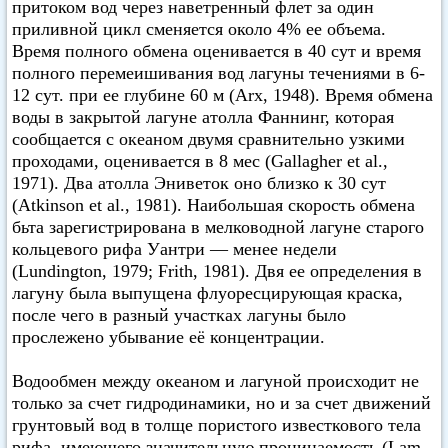
притоком вод через наветренный флет за один
приливной цикл сменяется около 4% ее объема.
Время полного обмена оценивается в 40 сут и время
полного перемеишивания вод лагуны течениями в 6-
12 сут. при ее глубине 60 м (Arx, 1948). Время обмена
воды в закрытой лагуне атолла Фаннинг, которая
сообщается с океаном двумя сравнительно узкими
проходами, оценивается в 8 мес (Gallagher et аl.,
1971). Два атолла Эниветок оно близко к 30 сут
(Atkinson et al., 1981). Наибольшая скорость обмена
бьта зарегистрирована в мелководной лагуне старого
кольцевого рифа Уантри — менее недели
(Lundington, 1979; Frith, 1981). Двя ее определения в
лагуну была выпущена флуоресцирующая краска,
после чего в разный участках лагуны было
прослежено убывание её концентрации.
Водообмен между океаном и лагуной происходит не
только за счет гидродинамики, но и за счет движений
грунтовый вод в толще пористого известкового тела
рифа, имеющего значительную проницаемость (Lam,