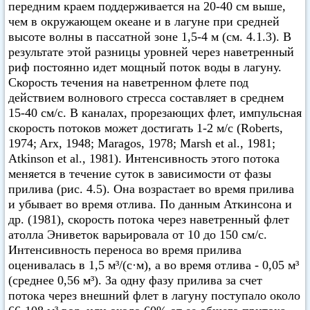
передним краем поддерживается на 20-40 см выше,
чем в окружающем океане и в лагуне при средней
высоте волны в пассатной зоне 1,5-4 м (см. 4.1.3). В
результате этой разницы уровней через наветренный
риф постоянно идет мощный поток воды в лагуну.
Скорость течения на наветренном флете под
действием волнового стресса составляет в среднем
15-40 см/с. В каналах, прорезающих флет, импульсная
скорость потоков может достигать 1-2 м/с (Roberts,
1974; Arx, 1948; Maragos, 1978; Marsh et al., 1981;
Atkinson et аl., 1981). Интенсивность этого потока
меняется в течение суток в зависимости от фазы
прилива (рис. 4.5). Она возрастает во время прилива
и убывает во время отлива. По данным Аткинсона и
др. (1981), скорость потока через наветренный флет
атолла Эниветок варьировала от 10 до 150 см/с.
Интенсивность переноса во время прилива
оценивалась в 1,5 м³/(с·м), а во время отлива - 0,05 м³
(среднее 0,56 м³). За одну фазу прилива за счет
потока через внешний флет в лагуну поступало около