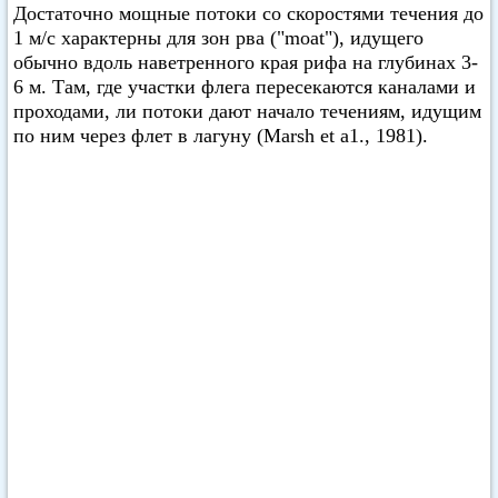
Достаточно мощные потоки со скоростями течения до
1 м/с характерны для зон рва ("moat"), идущего
обычно вдоль наветренного края рифа на глубинах 3-
6 м. Там, где участки флега пересекаются каналами и
проходами, ли потоки дают начало течениям, идущим
по ним через флет в лагуну (Marsh et а1., 1981).