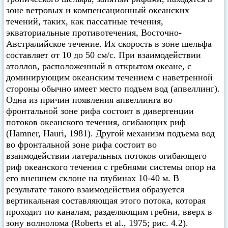
зоне ветровых и компенсационный океанских
течений, таких, как пассатные течения,
экваториальные противотечения, Восточно-
Австралийское течение. Их скорость в зоне шельфа
составляет от 10 до 50 см/с. При взаимодействии
атоллов, расположенный в открытом океане, с
доминирующим океанским течением с наветренной
стороны обычно имеет место подъем вод (апвеллинг).
Одна из причин появления апвеллинга во
фронтальной зоне рифа состоит в дивергенции
потоков океанского течения, огибающих риф
(Hamner, Hauri, 1981). Другой механизм подъема вод
во фронтальной зоне рифа состоит во
взаимодействии латеральных потоков огибающего
риф океанского течения с гребнями системы опор на
его внешнем склоне на глубинах 10-40 м. В
результате такого взаимодействия образуется
вертикальная составляющая этого потока, которая
проходит по каналам, разделяющим гребни, вверх в
зону волнолома (Roberts et al., 1975; рис. 4.2).