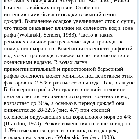
восточных побережий Австралии, Вьетнама, Новой
Гвинеи, Гавайских островов. Особенно
интенсивными бывают осадки в зимний сезон
дождей. Выпадение осадков увеличивает сток с суши,
что также оказывает влияние на соленость вод в зоне
рифа (Wolanski, Senden, 1983). Часто в таких
регионах сильное распреснение воды приводит к
отмиранию кораллов. Колебания солености рифовый
вод могут происходить также за счет их смешения с
океанскими водами. В водах лагун
приконтинентальный и приостровной барьерный
рифов соленость может меняться под действием этих
факторов на 2-5% в разные сезоны года. Так, в лагуне
Б. барьерного рифа Австралии в первой половине
лета за счет интенсивного испарения соленость вод
возрастает до 36%, а осенью в период дождей она
снижается до 28-32% (рис. 4.7) при средней
солености окружающих вод кораллового моря 35,4%
(Brandon, 1973). Резкие изменения солености вод на
1-3% отмечаются здесь и в период паводка рек,
впадающих в лагуну (Wolanski, Senden, 1983).