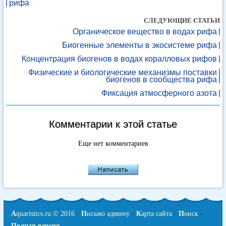
рифа
СЛЕДУЮЩИЕ СТАТЬИ
Органическое вещество в водах рифа
Биогенные элементы в экосистеме рифа
Концентрация биогенов в водах коралловых рифов
Физические и биологические механизмы поставки
биогенов в сообщества рифа
Фиксация атмосферного азота
Комментарии к этой статье
Еще нет комментариев
A
quaristics.ru © 2016
•
П
исьмо админу
•
К
арта сайта
•
П
оиск
•
Полная версия