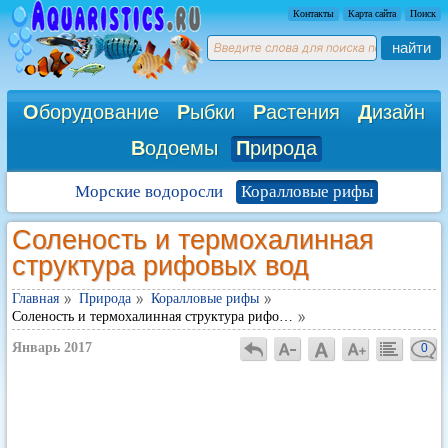
Контакты
Карта сайта
Поиск
найти
О
борудование
Р
ыбки
Р
астения
Д
изайн
В
одоемы
П
рирода
Морские водоросли
Коралловые рифы
Соленость и термохалинная
структура рифовых вод
Главная
Природа
Коралловые рифы
Соленость и термохалинная структура рифо…
Январь 2017
0