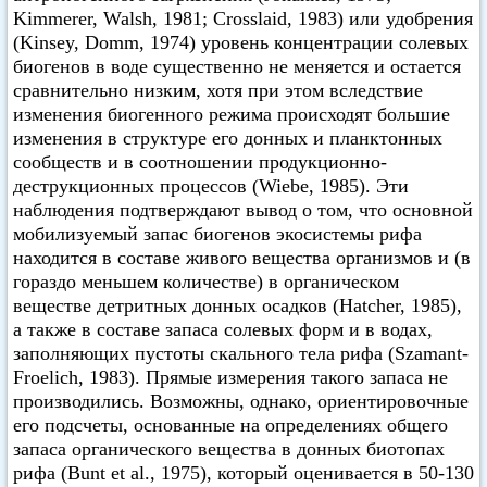
Kimmerer, Walsh, 1981; Crosslaid, 1983) или удобрения
(Kinsey, Domm, 1974) уровень концентрации солевых
биогенов в воде существенно не меняется и остается
сравнительно низким, хотя при этом вследствие
изменения биогенного режима происходят большие
изменения в структуре его донных и планктонных
сообществ и в соотношении продукционно-
деструкционных процессов (Wiebe, 1985). Эти
наблюдения подтверждают вывод о том, что основной
мобилизуемый запас биогенов экосистемы рифа
находится в составе живого вещества организмов и (в
гораздо меньшем количестве) в органическом
веществе детритных донных осадков (Hatcher, 1985),
а также в составе запаса солевых форм и в водах,
заполняющих пустоты скального тела рифа (Szamant-
Froelich, 1983). Прямые измерения такого запаса не
производились. Возможны, однако, ориентировочные
его подсчеты, основанные на определениях общего
запаса органического вещества в донных биотопах
рифа (Bunt et al., 1975), который оценивается в 50-130