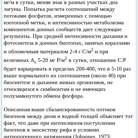
мг/м в сутки, меняя знак в разных участках дна
лагуны. Попытка расчета соотношений между
потоками фосфатов, измеренных с помощью
изотопной метки, и интенсивностью метаболизма
компонентов донных сообществ дает следующие
результаты. При средней интенсивности дыхания и
фотосинтеза в донных биотопах, занятых кораллами
2
и обломочным материалом 2-4 г С/м
и при
2
величинах А
5-20 мг Р/м
в сутки, отношение С:Р
с
будет варьировать в пределах 200-400, что в 5-10 раз
выше нормального их соотношения (около 40) при
биосинтезе и дыхании живых организмов, не
относящихся к симбионтам и не имеющих
полузамкнутого обмена фосфора.
Описанная выше сбалансированность потоков
биогенов между дном и водной толщей объясняет тот
факт, что даже при интенсивном поступлении
биогенов в экосистему рифа в условиях
антропогенного загрязнения (Johannes, 1973;