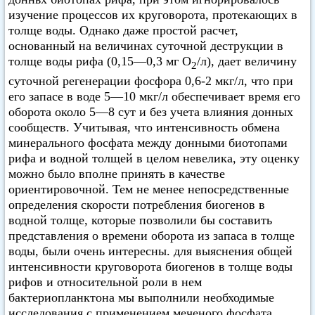
изучение процессов их круговорота, протекающих в
толще воды. Однако даже простой расчет,
основанный на величинах суточной деструкции в
толще воды рифа (0,15—0,3 мг О
/л), дает величину
2
суточной регенерации фосфора 0,6-2 мкг/л, что при
его запасе в воде 5—10 мкг/л обеспечивает время его
оборота около 5—8 сут и без учета влияния донных
сообществ. Учитывая, что интенсивность обмена
минерального фосфата между донными биотопами
рифа и водной толщей в целом невелика, эту оценку
можно было вполне принять в качестве
ориентировочной. Тем не менее непосредственные
определения скорости потребления биогенов в
водной толще, которые позволили бы составить
представления о времени оборота из запаса в толще
воды, были очень интересны. для выяснения общей
интенсивности круговорота биогенов в толще воды
рифов и относительной роли в нем
бактериопланктона мы выполнили необходимые
исследования с применением меченого фосфата.