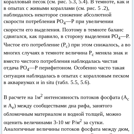
коралловый песок (см. рис. 5.3, 5.4). В темноте, как и
в опытах с живыми кораллами (см. рис. 5 .2),
наблюдалось некоторое снижение абсолютной
скорости потребления РО
—Р при увеличении
4
скорости его выделения. Поэтому в темноте баланс
сдвигался, как правило, в сторону выделения РО
—Р.
4
Чистое его потребление (Р
) при этом снижалось, а во
с
многих случаях в темноте величина Р
меняла знак и
с
вместо чистого потребления наблюдалась чистая
отдача РО
—Р перифитоном. Особенно часто такая
4
ситуация наблюдалась в опытах с коралловым песком
в аквариумах и in situ (табл. 5.5, 5.6).
2
В расчете на 1м
интенсивность потоков фосфата (А
с
и А
) между сообществами дна рифа, занятого
е
обломочным материалом и водной толщей, можно
2
оценить величинами 3-10 мг Р/м
за сутки.
Аналогичные величины потоков фосфата между дюм,