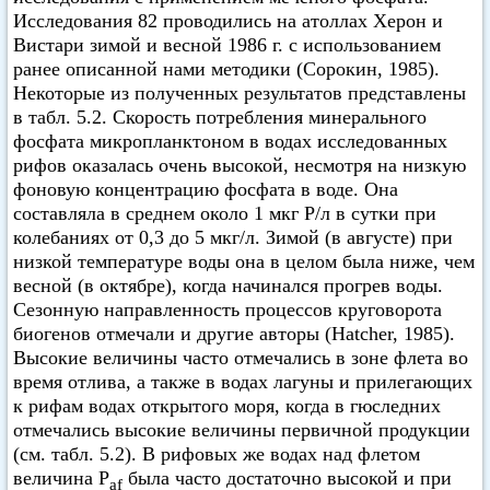
Исследования 82 проводились на атоллах Херон и
Вистари зимой и весной 1986 г. с использованием
ранее описанной нами методики (Сорокин, 1985).
Некоторые из полученных результатов представлены
в табл. 5.2. Скорость потребления минерального
фосфата микропланктоном в водах исследованных
рифов оказалась очень высокой, несмотря на низкую
фоновую концентрацию фосфата в воде. Она
составляла в среднем около 1 мкг Р/л в сутки при
колебаниях от 0,3 до 5 мкг/л. Зимой (в августе) при
низкой температуре воды она в целом была ниже, чем
весной (в октябре), когда начинался прогрев воды.
Сезонную направленность процессов круговорота
биогенов отмечали и другие авторы (Hatcher, 1985).
Высокие величины часто отмечались в зоне флета во
время отлива, а также в водах лагуны и прилегающих
к рифам водах открытого моря, когда в гюследних
отмечались высокие величины первичной продукции
(см. табл. 5.2). В рифовых же водах над флетом
величина P
была часто достаточно высокой и при
af