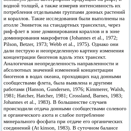
водной толщей, а также измерив интенсивность их
потребления отдельными группами донных растений
и кораллов. Такие исследования были выполнены на
атолле Эниветок на стандартных трансектах, через
риф-флет в зоне доминирования кораллов и в зоне
доминирования макрофитов (Johannes et al., 1972;
Pilson, Betzer, 1973; Webb et аl., 1975). Однако они
дали пеструю и неопределенную картину изменения
концентрации биогенов вдоль этих трансект.
Аналогичная неопределенность направленности и
абсолютных значений изменений концентрации
биогенов в водах океана, проходящих над донными
сообществами флета, была выявлена и другими
работами (Hanson, Gundersen, 1976; Kimmerer, Walsh,
1981; Hatcher, Hatcher, 1981; Crossland, Barnes, 1983;
Johannes et al., 1983). В большинстве случаев
происходили отдача донными сообществами солевого
и органического азота и слабое потребление
минерального фосфата при отдаче его органических
соединений (At kinson, 1983). В суточном балансе