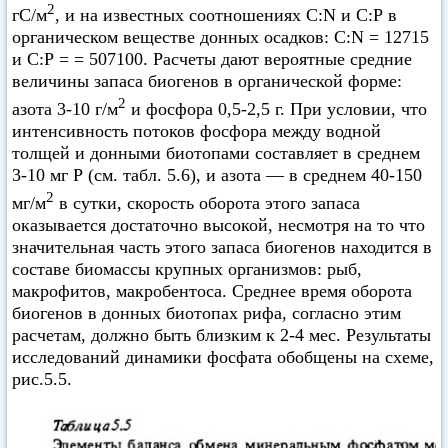
2
гС/м
, и на известных соотношениях C:N и С:Р в
органическом веществе донных осадков: C:N = 12715
и С:Р = = 507100. Расчеты дают вероятные средние
величины запаса биогенов в органической форме:
2
азота 3-10 г/м
и фосфора 0,5-2,5 г. При условии, что
интенсивность потоков фосфора между водной
толщей и донными биотопами составляет в среднем
3-10 мг Р (см. табл. 5.6), и азота — в среднем 40-150
2
мг/м
в сутки, скорость оборота этого запаса
оказывается достаточно высокой, несмотря на то что
значительная часть этого запаса биогенов находится в
составе биомассы крупных организмов: рыб,
макрофитов, макробентоса. Среднее время оборота
биогенов в донных биотопах рифа, согласно этим
расчетам, должно быть близким к 2-4 мес. Результаты
исследований динамики фосфата обобщены на схеме,
рис.5.5.