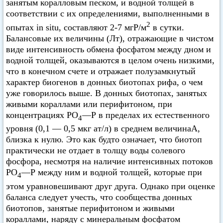
занятым коралловым песком, и водной толщей в
соответствии с их определениями, выполненными в
2
опытах in situ, составляют 2-7 мгР/м
в сутки.
Балансовые их величины (Лт), отражающие в чистом
виде интенсивность обмена фосфатом между дном и
водной толщей, оказываются в целом очень низкими,
что в конечном счете и отражает полузамкнутый
характер биогенов в донных биотопах рифа, о чем
уже говорилось выше. В донных биотопах, занятых
живыми кораллами или перифитоном, при
концентрациях РО
—Р в пределах их естественного
4
уровня (0,1 — 0,5 мкг ат/л) в среднем величинаА,
близка к нулю. Это как будто означает, что биотоп
практически не отдает в толщу воды солевого
фосфора, несмотря на наличие интенсивных потоков
РО
—Р между ним и водной толщей, которые при
4
этом уравновешивают друг друга. Однако при оценке
баланса следует учесть, что сообщества донных
биотопов, занятые перифитоном и живыми
кораллами, наряду с минеральным фосфатом