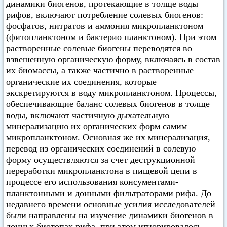
динамики биогенов, протекающие в толще воды
рифов, включают потребление солевых биогенов:
фосфатов, нитратов и аммония микропланктоном
(фитопланктоном и бактерио планктоном). При этом
растворенные солевые биогены переводятся во
взвешенную органическую форму, включаясь в состав
их биомассы, а также частично в растворенные
органические их соединения, которые
экскретируются в воду микропланктоном. Процессы,
обеспечивающие баланс солевых биогенов в толще
воды, включают частичную дыхательную
минерализацию их органических форм самим
микропланктоном. Основная же их минерализация,
перевод из органических соединений в солевую
форму осуществляются за счет деструкционной
переработки микропланктона в пищевой цепи в
процессе его использования консументами-
планктонными и донными фильтраторами рифа. До
недавнего времени основные усилия исследователей
были направлены на изучение динамики биогенов в
донньх биотопах рифа, при этом игнорировалось