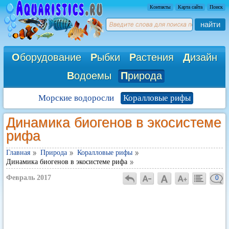
Контакты
Карта сайта
Поиск
найти
О
борудование
Р
ыбки
Р
астения
Д
изайн
В
одоемы
П
рирода
Морские водоросли
Коралловые рифы
Динамика биогенов в экосистеме
рифа
Главная
Природа
Коралловые рифы
Динамика биогенов в экосистеме рифа
Февраль 2017
0