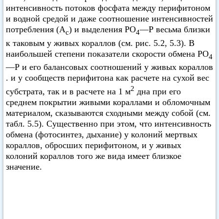
интенсивность потоков фосфата между перифитоном
и водной средой и даже соотношение интенсивностей
потребления (А
) и выделения РО
—Р весьма близки
с
4
к таковым у живых кораллов (см. рис. 5.2, 5.3). В
наибольшей степени показатели скорости обмена РО
4
—Р и его балансовых соотношений у живых кораллов
. и у сообществ перифитона как расчете на сухой вес
2
субстрата, так и в расчете на 1 м
дна при его
среднем покрытии живыми кораллами и обломочным
материалом, сказываются сходными между собой (см.
табл. 5.5). Существенно при этом, что интенсивность
обмена (фотосинтез, дыхание) у колоний мертвых
кораллов, обросших перифитоном, и у живых
колоний кораллов того же вида имеет близкое
значение.