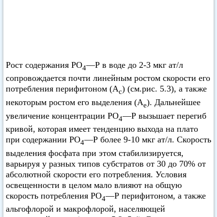
Рост содержания РО
—Р в воде до 2-3 мкг ат/л
4
сопровождается почти линейным ростом скорости его
потребления перифитоном (А
) (см.рис. 5.3), а также
с
некоторым ростом его выделения (А
). Дальнейшее
е
увеличение концентрации РО
—Р вызьшает перегиб
4
кривой, которая имеет тенденцию выхода на плато
при содержании РО
—Р более 9-10 мкг ат/л. Скорость
4
выделения фосфата при этом стабилизируется,
варьируя у разных типов субстратов от 30 до 70% от
абсолютной скорости его потребления. Условия
освещенности в целом мало влияют на общую
скорость потребления РО
—Р перифитоном, а также
4
альгофлорой и макрофлорой, населяющей