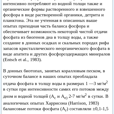
интенсивно потребляют из водной толщи также и
органические формы растворенного и взвешенного
фосфора в виде растворенной органики, детрита и
планктона. Эта не учтенная в описанных выше
опытах приходная часть баланса фосфора и
обеспечивает возможность некоторой чистой отдачи
фосфата из биогенов дна в толщу воды, а также
создание в донных осадках и скальных породах рифа
запасов кристаллического неорганического фосфата в
виде апатита и других фосфорсодержащих минералов
(Entsch et аl., 1983).
В донных биотопах, занятых коралловым песком, в
суточном балансе в наших опытах преобладала
2
отдача фосфата в толщу воды в размерах 1 —3 мг/м
в сутки при интенсивности самих его потоков между
2
дном и водной толщей (А
и А
2-7 мг/м
в сутки. В
с
е)
аналогичных опытах Харрисона (Harrison, 1983)
балансовые потоки фосфата (А
) составляли ±0,1-1,5
г