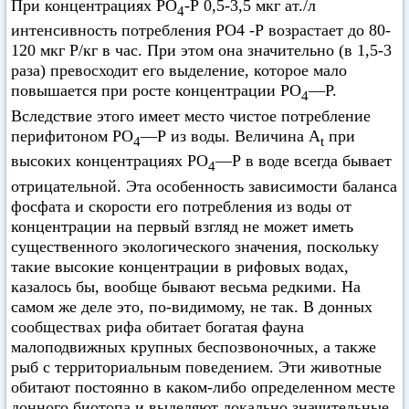
При концентрациях РО
-Р 0,5-3,5 мкг ат./л
4
интенсивность потребления РО4 -Р возрастает до 80-
120 мкг Р/кг в час. При этом она значительно (в 1,5-3
раза) превосходит его выделение, которое мало
повышается при росте концентрации РО
—Р.
4
Вследствие этого имеет место чистое потребление
перифитоном РО
—Р из воды. Величина A
при
4
t
высоких концентрациях РО
—Р в воде всегда бывает
4
отрицательной. Эта особенность зависимости баланса
фосфата и скорости его потребления из воды от
концентрации на первый взгляд не может иметь
существенного экологического значения, поскольку
такие высокие концентрации в рифовых водах,
казалось бы, вообще бывают весьма редкими. На
самом же деле это, по-видимому, не так. В донных
сообществах рифа обитает богатая фауна
малоподвижных крупных беспозвоночных, а также
рыб с территориальным поведением. Эти животные
обитают постоянно в каком-либо определенном месте
донного биотопа и выделяют локально значительные