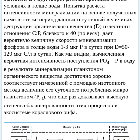
условиях в толще воды. Попытка расчета
интенсивности минерализации на основе полученных
нами в тот же период данных о суточный величинах
деструкции органического вещества (D) известного
отношения С:Р, близкого к 40 (по весу), дает
вероятную величину скорости минерализации
фосфора в толще воды 1-3 мкг Р в сутки при D=50-
120 мкг С/л в сутки. Как мы видим, вычисленная
вероятная интенсивность поступления РО
—Р в воду
4
в результате минерализации планктоном
органического вещества достаточно хорошо
соответствует измеренной с помощью изотопного
метода величине его суточного потребления микро
планктоном (P
), что еще раз доказывает высокую
af
степень сбалансированности этих процессов в
экосистеме кораллового рифа.