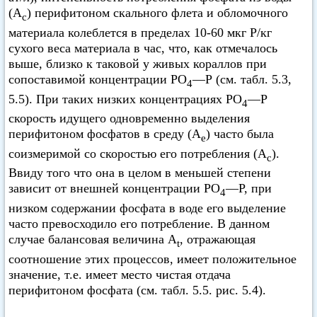
(А
) перифитоном скального флета и обломочного
с
материала колеблется в пределах 10-60 мкг Р/кг
сухого веса материала в час, что, как отмечалось
выше, близко к таковой у живых кораллов при
сопоставимой концентрации РО
—Р (см. табл. 5.3,
4
5.5). При таких низких концентрациях РО
—Р
4
скорость идущего одновременно выделения
перифитоном фосфатов в среду (А
) часто была
е
соизмеримой со скоростью его потребления (А
).
с
Ввиду того что она в целом в меньшей степени
зависит от внешней концентрации РО
—Р, при
4
низком содержании фосфата в воде его выделение
часто превосходило его потребление. В данном
случае балансовая величина A
, отражающая
t
соотношение этих процессов, имеет положительное
значение, т.е. имеет место чистая отдача
перифитоном фосфата (см. табл. 5.5. рис. 5.4).