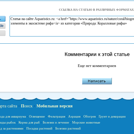
ССЫЛКА НА СТАТЬЮ В РАЗЛИЧНЫХ ФОРМАТАХ
L
de
Комментарии к этой статье
Еще нет комментариев
арта сайта
•
П
оиск
•
Мобильная версия
ода для аквариума
·
Освещение
·
Фильтрация
·
Аэрация
·
Обогрев
·
Грунт и декорации
иды рыбок
·
Корма для рыб
·
Болезни и лечение
·
Морские животные
д за растениями
·
Посадка растений
·
Болезни растений