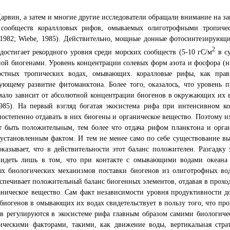
арвин, а затем и многие другие исследователи обращали внимание на з
сообществ кораллловых рифов, омываемых олиготрофными тропическ
 1982; Wiebe, 1985). Действительно, мощные донные фотосинтезирующ
2
достигает рекордного уровня среди морских сообществ (5-10 гС/м
в су
ой биогенами. Уровень концентрации солевых форм азота и фосфора (н
остных тропических водах, омывающих. коралловые рифы, как прав
ующему развитие фитоманктона. Более того, оказалось, что уровень 
ало зависит от абсолютной концентрации биогенов в окружающих их во
1985). На первый взгляд богатая экосистема рифа при интенсивном к
остепенно отдавать в них биогены и органическое вещество. Поэтому их
т быть положительным, тем более что отдача рифом планктона и орг
 установленным фактом. И тем не менее само по себе существование в
казывает, что в действительности этот баланс положителен. Разгадку
идеть лишь в том, что при контакте с омывающими водами океана э
ых биологических механизмов поставки биогенов из олиготрофных во
спечивает положительный баланс биогенных элементов, отдавая в прох
аническое вещество. Сам факт независимости уровня продуктивности 
биогенов в омывающих их водах свидетельствует в пользу того, что пр
ов регулируются в экосистеме рифа главным образом самими биологич
ическими факторами, такими, как движение воды, вертикальная стра