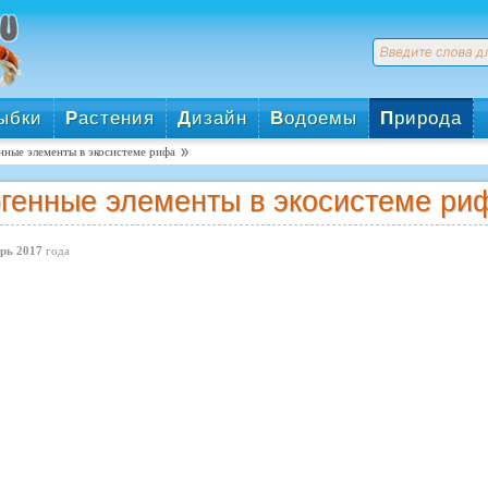
ыбки
Р
астения
Д
изайн
В
одоемы
П
рирода
нные элементы в экосистеме рифа
генные элементы в экосистеме ри
рь 2017
года