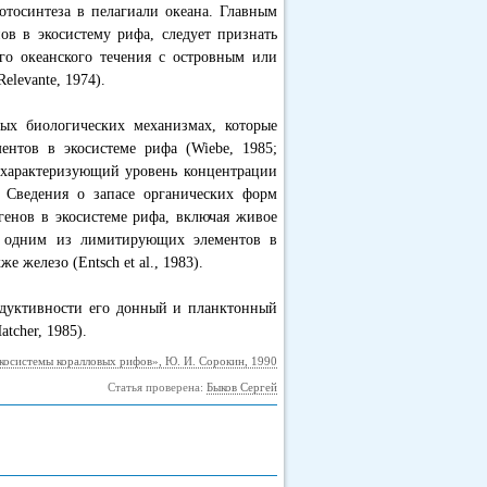
отосинтеза в пелагиали океана. Главным
ов в экосистему рифа, следует признать
го океанского течения с островным или
elevante, 1974).
ых биологических механизмах, которые
ентов в экосистеме рифа (Wiebe, 1985;
, характеризующий уровень концентрации
). Сведения о запасе органических форм
генов в экосистеме рифа, включая живое
то одним из лимитирующих элементов в
 железо (Entsch et аl., 1983).
одуктивности его донный и планктонный
atcher, 1985).
косистемы коралловых рифов», Ю. И. Сорокин, 1990
Статья проверена:
Быков Сергей