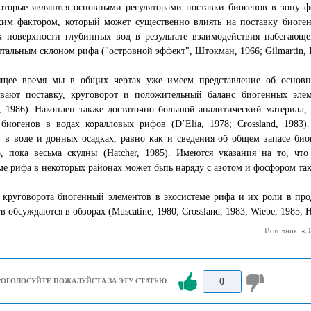
оторые являются основными регуляторами поставки биогенов в зону ф
ким фактором, который может существенно влиять на поставку биоген
к поверхности глубинных вод в результате взаимодействия набегающе
тальным склоном рифа ("островной эффект", Штокман, 1966; Gilmartin, R
ящее время мы в общих чертах уже имеем представление об основн
ивают поставку, круговорот и положительный баланс биогенных элем
, 1986). Накоплен также достаточно большой аналитический материал
 биогенов в водах коралловых рифов (D’Elia, 1978; Crossland, 1983
 в воде и донных осадках, равно как и сведения об общем запасе био
о, пока весьма скудны (Hatcher, 1985). Имеются указания на то, ч
ме рифа в некоторых районах может бьпь наряду с азотом и фосфором также
 круговорота биогенный элементов в экосистеме рифа и их роли в пр
в обсуждаются в обзорах (Muscatine, 1980; Crossland, 1983; Wiebe, 1985; H
Источник:
«Э
0
РОГОЛОСУЙТЕ ПОЖАЛУЙСТА ЗА ЭТУ СТАТЬЮ