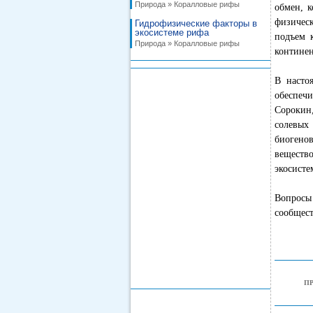
Природа » Коралловые рифы
обмен, к
физичес
Гидрофизические факторы в
экосистеме рифа
подъем 
Природа » Коралловые рифы
континен
В насто
обеспеч
Сорокин
солевых
биогенов
веществ
экосисте
Вопросы
сообщест
П