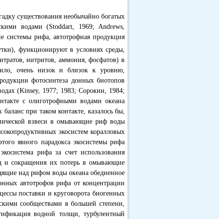
агадку существования необычайно богатых
ими водами (Stoddart, 1969; Andrews,
ие системы рифа, автотрофная продукция
тки), функционируют в условиях среды,
итратов, нитритов, аммония, фосфатов) в
ило, очень низок и близок к уровню,
продукции фотосинтеза донных биотопов
дах (Kinsey, 1977; 1983; Сорокин, 1984;
онтакте с олиготрофными водами океана
 баланс при таком контакте, казалось бы,
анической взвеси в омывающие риф воды
ысокопродуктивных экосистем коралловых
 этого явного парадокса экосистемы рифа
косистема рифа за счет использования
д и сокращения их потерь в омывающие
одящие над рифом воды океана обедненное
донных автотрофов рифа от концентрации
оцессы поставки и круговорота биогенных
ескими сообществами в большей степени,
тификация водной толщи, турбулентный