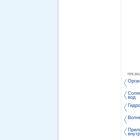
ПРЕДЫ
Орган
Соле
вод
Гидро
Волне
Прил
внут