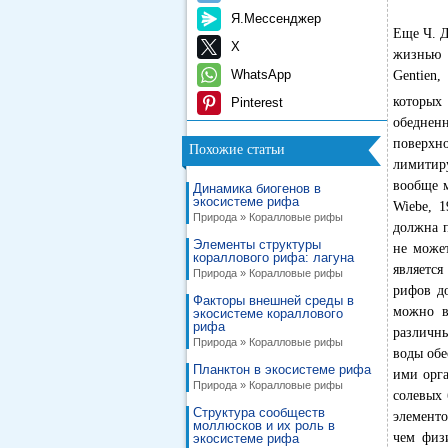
Я.Мессенджер
Еще Ч. Д
X
жизнью 
WhatsApp
Gentien,
которых 
Pinterest
обедненн
поверхн
Похожие статьи
лимитир
вообще м
Динамика биогенов в
экосистеме рифа
Wiebe, 
Природа » Коралловые рифы
должна п
Элементы структуры
не може
кораллового рифа: лагуна
является
Природа » Коралловые рифы
рифов до
Факторы внешней среды в
можно в
экосистеме кораллового
рифа
различн
Природа » Коралловые рифы
воды обе
Планктон в экосистеме рифа
ими орг
Природа » Коралловые рифы
солевых 
Структура сообществ
элемент
моллюсков и их роль в
чем физ
экосистеме рифа