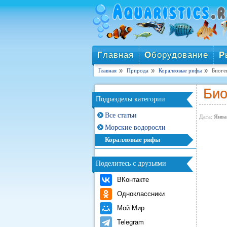
Г
лавная
О
борудование
Р
Главная
Природа
Коралловые рифы
Биоге
Био
Подразделы категории
Все статьи
Дата:
Янва
Морские водоросли
Коралловые рифы
Поделитесь с друзьями
ВКонтакте
Одноклассники
Мой Мир
Telegram