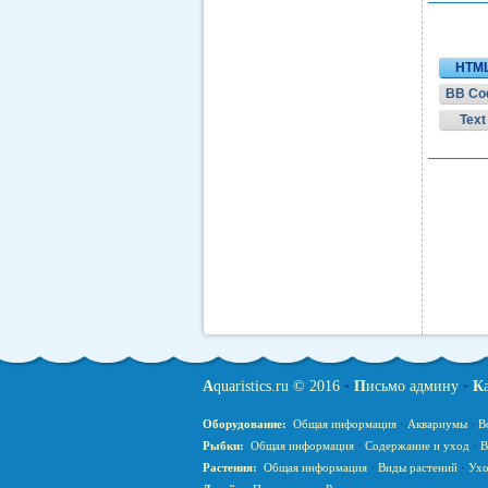
HTM
BB Co
Text
A
quaristics.ru © 2016
•
П
исьмо админу
•
К
Оборудование:
Общая информация
·
Аквариумы
·
В
Рыбки:
Общая информация
·
Содержание и уход
·
В
Растения:
Общая информация
·
Виды растений
·
Ухо