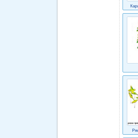
Кар
Ря