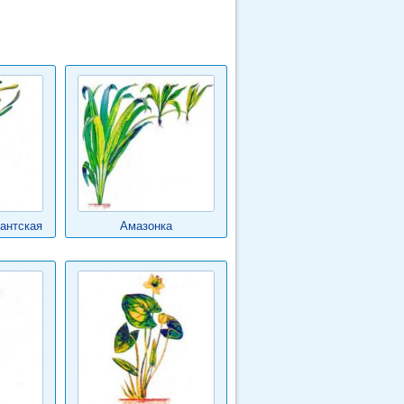
антская
Амазонка