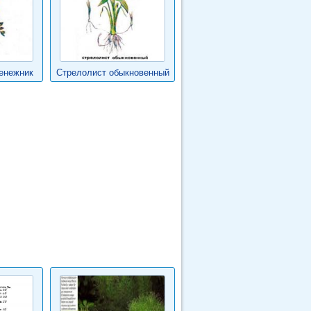
енежник
Стрелолист обыкновенный