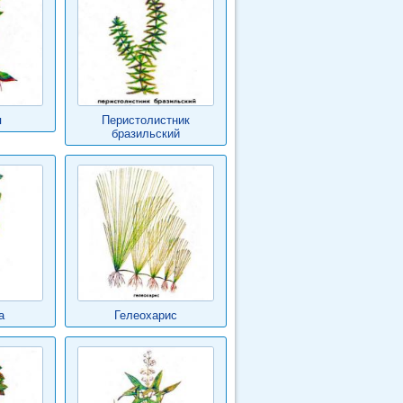
я
Перистолистник
бразильский
а
Гелеохарис