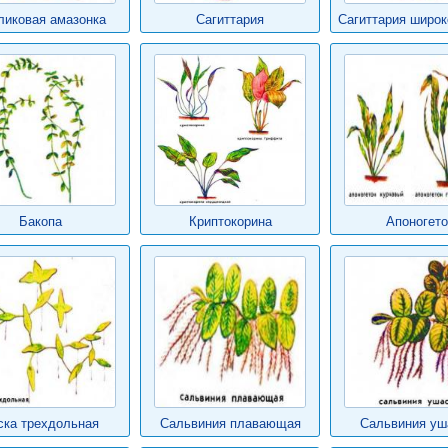
ликовая амазонка
Сагиттария
Сагиттария широк
Бакопа
Криптокорина
Апоногето
ска трехдольная
Сальвиния плавающая
Сальвиния уш