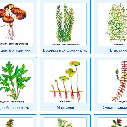
крас (лягушечник)
Водяной мох фонтиналис
Блестянк
яной папоротник
Марсилия
Элодея канад