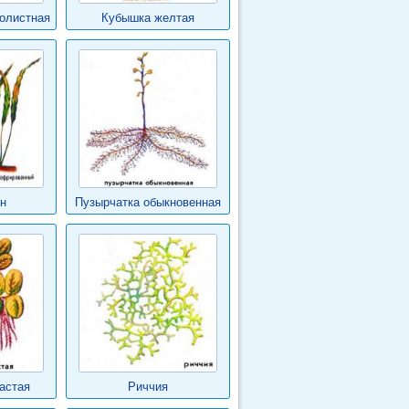
олистная
Кубышка желтая
н
Пузырчатка обыкновенная
астая
Риччия