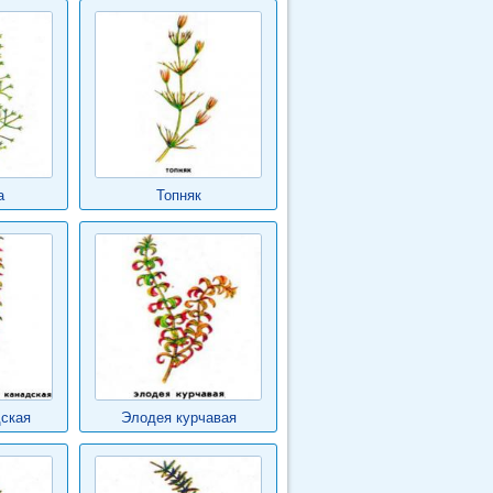
а
Топняк
ская
Элодея курчавая