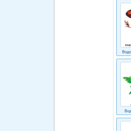
Водо
Вод