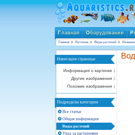
Г
лавная
О
борудование
Р
Главная
Растения
Виды растений
Названи
Вод
Навигация страницы
Информация о картинке
Другие изображения
Похожие изображения
Подразделы категории
Все статьи
Общая информация
Виды растений
Уход за растениями