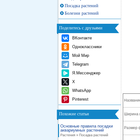
Посадка растений
Болезни растений
Поделитесь с друзьями
ВКонтакте
Одноклассники
Мой Мир
Telegram
Я.Мессенджер
X
WhatsApp
Pinterest
Названи
Похожие статьи
Ширина 
Основные правила посадки
Размер 
аквариумных растений
Растения » Посадка растений