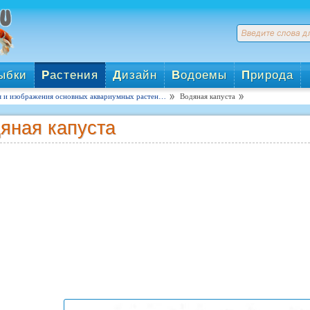
ыбки
Р
астения
Д
изайн
В
одоемы
П
рирода
я и изображения основных аквариумных растен…
Водяная капуста
яная капуста