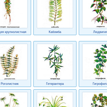
ея крупнолистная
Кабомба
Людвиги
Роголистник
Гетерантера
Гигрофил