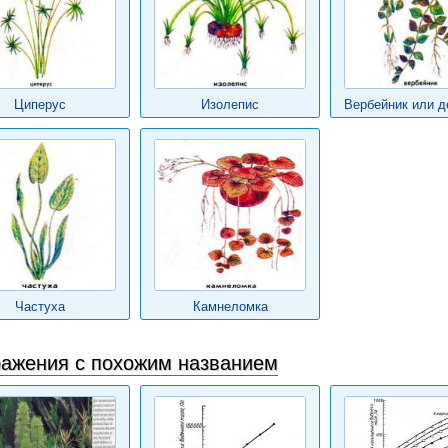
Циперус
Изолепис
Вербейник или д
Частуха
Камнеломка
ажения с похожим названием