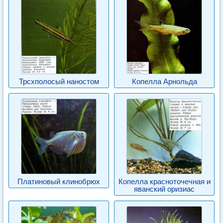
Трсхполосый наностом
Копелла Арнольда
Платиновый клинобрюх
Копелла красноточечная и
яванский оризиас