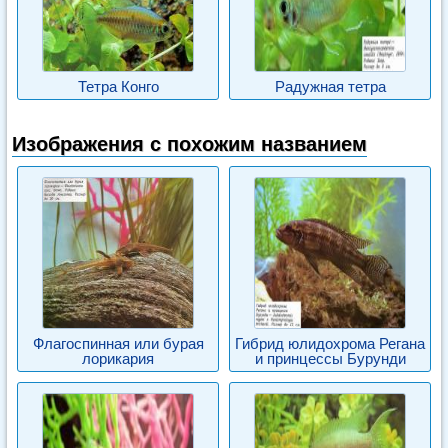
Тетра Конго
Радужная тетра
Изображения с похожим названием
Флагоспинная или бурая
Гибрид юлидохрома Регана
лорикария
и принцессы Бурунди