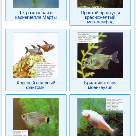
Тетра красная и
Простой орнатус и
карнегиелла Марты
красножелтый
мегаламфод
Красный и черный
Бриллиантовая
фантомы
моенкаузия