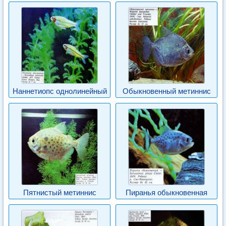
Наннетиопс однолинейный
Обыкновенный метиннис
Пятнистый метиннис
Пиранья обыкновенная