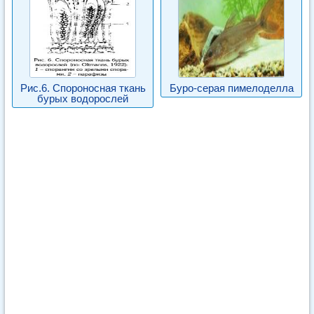
Рис.6. Спороносная ткань
Буро-серая пимелоделла
бурых водорослей