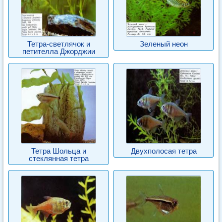
Тетра-светлячок и
Зеленый неон
петителла Джорджии
Тетра Шольца и
Двухполосая тетра
стеклянная тетра