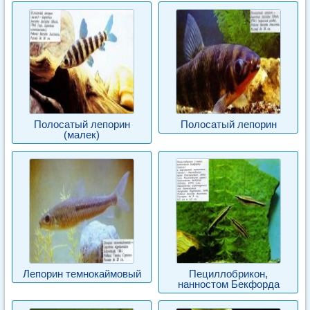
Полосатый лепорин
Полосатый лепорин
(малек)
Лепорин темнокаймовый
Пециллобрикон,
нанностом Бекфорда