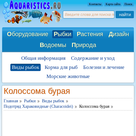
Контакты
Карта сайта
Поиск
найти
О
борудование
Р
ыбки
Р
астения
Д
изайн
В
одоемы
П
рирода
Общая информация
Содержание и уход
Виды рыбок
Корма для рыб
Болезни и лечение
Морские животные
Колоссома бурая
Главная
Рыбки
Виды рыбок
Подотряд Хараковидные (Characoidei)
Колоссома бурая