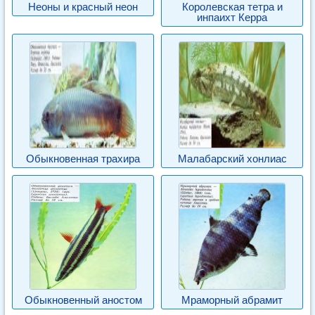
Неоны и красный неон
Королевская тетра и
инпаихт Керра
Обыкновенная трахира
Малабарский хонлиас
Обыкновенный аностом
Мраморный абрамит