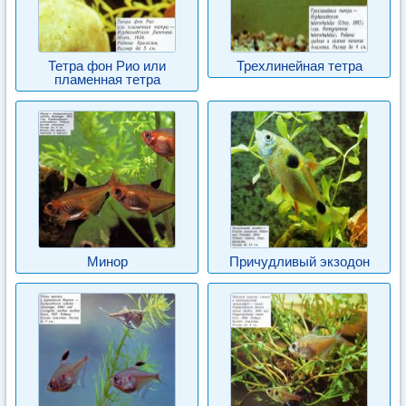
Тетра фон Рио или
Трехлинейная тетра
пламенная тетра
Минор
Причудливый экзодон