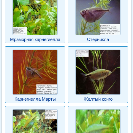
Мраморная карнегиелла
Стерникла
Карнегиелла Марты
Желтый конго