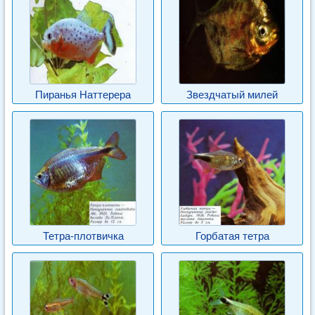
Пиранья Наттерера
Звездчатый милей
Тетра-плотвичка
Горбатая тетра