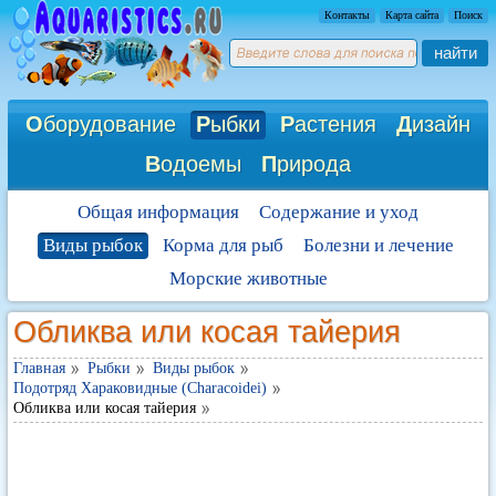
Контакты
Карта сайта
Поиск
найти
О
борудование
Р
ыбки
Р
астения
Д
изайн
В
одоемы
П
рирода
Общая информация
Содержание и уход
Виды рыбок
Корма для рыб
Болезни и лечение
Морские животные
Обликва или косая тайерия
Главная
Рыбки
Виды рыбок
Подотряд Хараковидные (Characoidei)
Обликва или косая тайерия