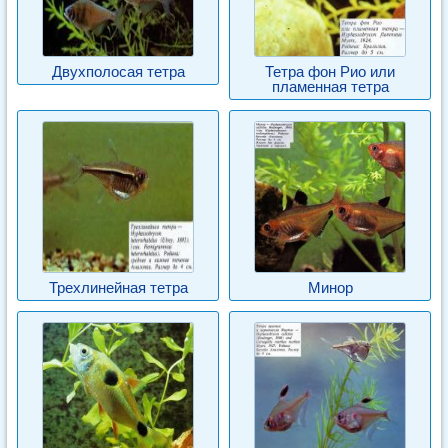
Двухполосая тетра
Тетра фон Рио или
пламенная тетра
Трехлинейная тетра
Минор