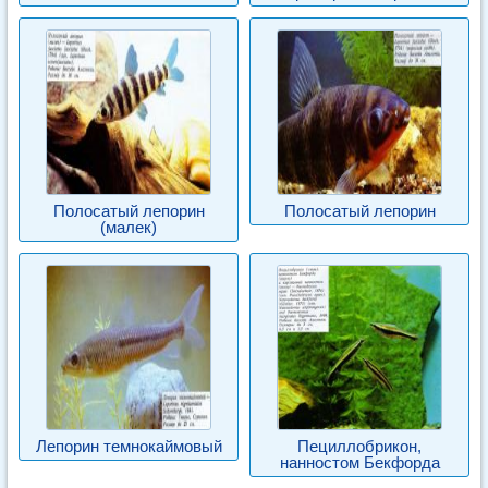
Полосатый лепорин
Полосатый лепорин
(малек)
Лепорин темнокаймовый
Пециллобрикон,
нанностом Бекфорда