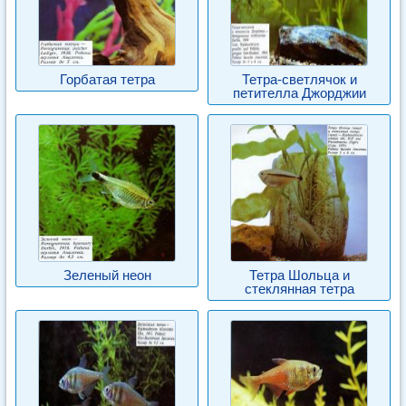
Горбатая тетра
Тетра-светлячок и
петителла Джорджии
Зеленый неон
Тетра Шольца и
стеклянная тетра