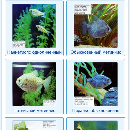
Наннетиопс однолинейный
Обыкновенный метиннис
Пятнистый метиннис
Пиранья обыкновенная