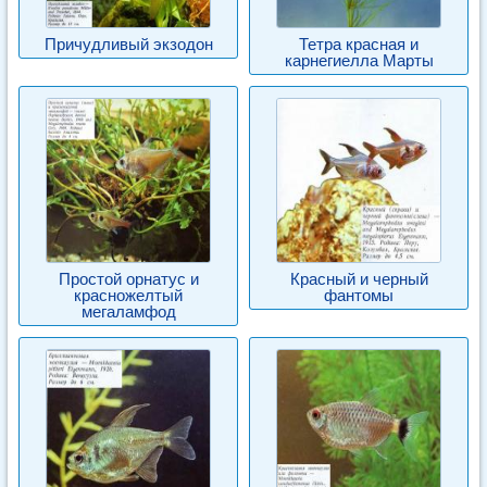
Причудливый экзодон
Тетра красная и
карнегиелла Марты
Простой орнатус и
Красный и черный
красножелтый
фантомы
мегаламфод