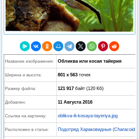
Обликва или косая тайерия
Название изображения:
801 x 563
точек
Ширина и высота:
121 917
байт (120 Кб)
Размер файла:
11 Августа 2016
Добавлен:
oblikva-ili-kosaya-tayeriya.jpg
Ссылка на картинку:
Подотряд Хараковидные (Characoidei
Расположен в статье: