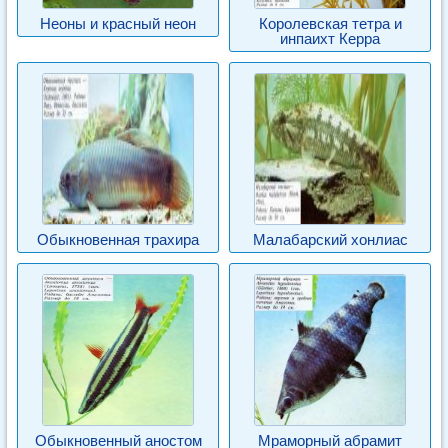
Неоны и красный неон
Королевская тетра и
инпаихт Керра
Обыкновенная трахира
Малабарский хонлиас
Обыкновенный аностом
Мраморный абрамит