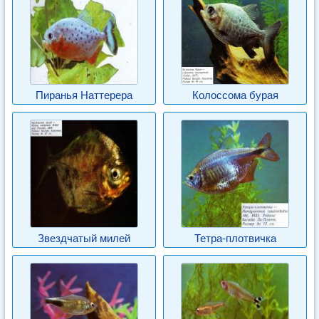
Пиранья Наттерера
Колоссома бурая
Звездчатый милей
Тетра-плотвичка