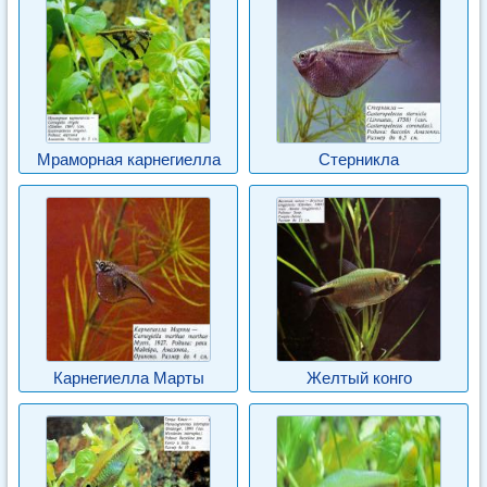
Мраморная карнегиелла
Стерникла
Карнегиелла Марты
Желтый конго