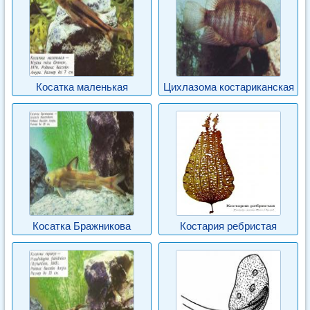
Косатка маленькая
Цихлазома костариканская
Косатка Бражникова
Костария ребристая