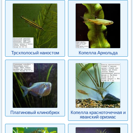
Трсхполосый наностом
Копелла Арнольда
Платиновый клинобрюх
Копелла красноточечная и
яванский оризиас