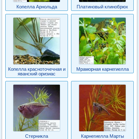
Копелла Арнольда
Платиновый клинобрюх
Копелла красноточечная и
Мраморная карнегиелла
яванский оризиас
Стерникла
Карнегиелла Марты