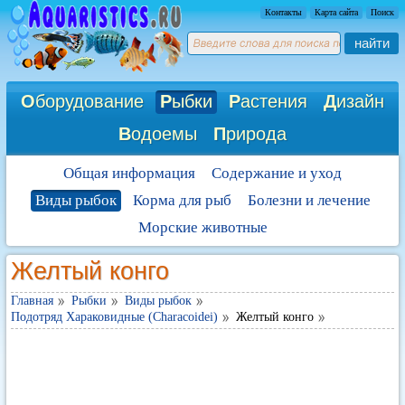
Контакты
Карта сайта
Поиск
найти
О
борудование
Р
ыбки
Р
астения
Д
изайн
В
одоемы
П
рирода
Общая информация
Содержание и уход
Виды рыбок
Корма для рыб
Болезни и лечение
Морские животные
Желтый конго
Главная
Рыбки
Виды рыбок
Подотряд Хараковидные (Characoidei)
Желтый конго