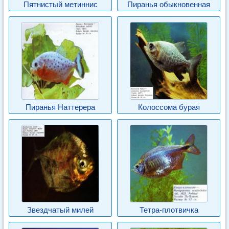
Пятнистый метиннис
Пиранья обыкновенная
Пиранья Наттерера
Колоссома бурая
Звездчатый милей
Тетра-плотвичка