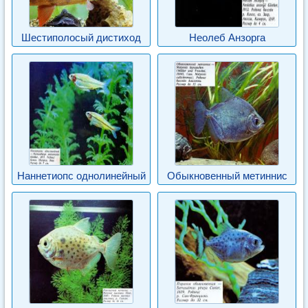
Шестиполосый дистиход
Неолеб Анзорга
Наннетиопс однолинейный
Обыкновенный метиннис