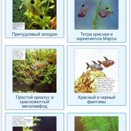
Причудливый экзодон
Тетра красная и
карнегиелла Марты
Простой орнатус и
Красный и черный
красножелтый
фантомы
мегаламфод