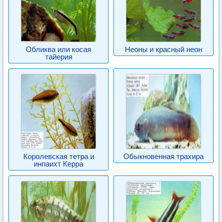
Обликва или косая
Неоны и красный неон
тайерия
Королевская тетра и
Обыкновенная трахира
инпаихт Керра