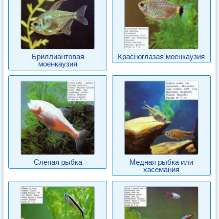
Бриллиантовая
Красноглазая моенкаузия
моенкаузия
Слепая рыбка
Медная рыбка или
хасемания