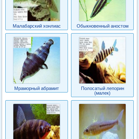
Малабарский хонлиас
Обыкновенный аностом
Мраморный абрамит
Полосатый лепорин
(малек)