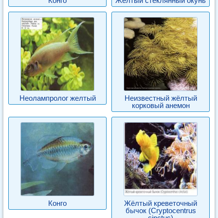
Конго
Желтый стеклянный окунь
Неолампролог желтый
Неизвестный жёлтый
корковый анемон
Конго
Жёлтый креветочный
бычок (Cryptocentrus
cinctus)