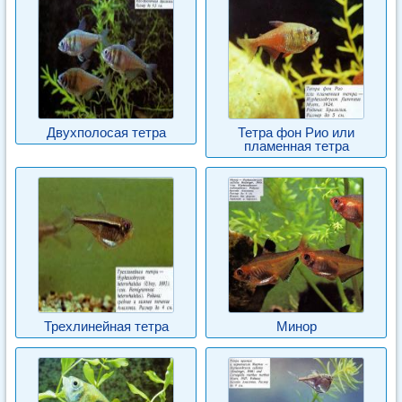
Двухполосая тетра
Тетра фон Рио или
пламенная тетра
Трехлинейная тетра
Минор