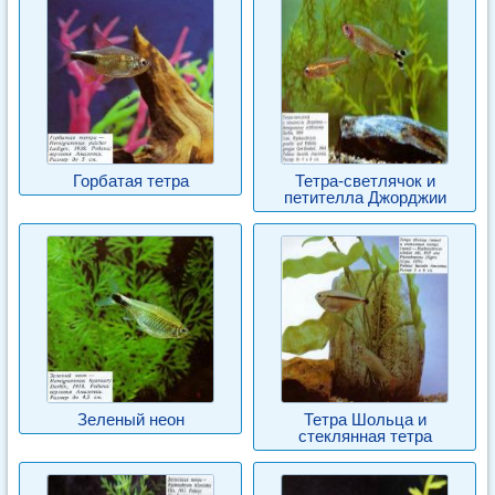
Горбатая тетра
Тетра-светлячок и
петителла Джорджии
Зеленый неон
Тетра Шольца и
стеклянная тетра