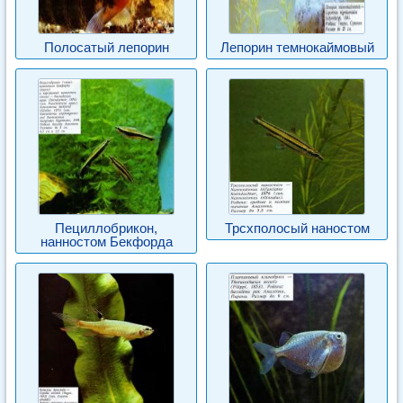
Полосатый лепорин
Лепорин темнокаймовый
Пециллобрикон,
Трсхполосый наностом
нанностом Бекфорда