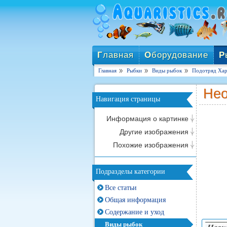
Г
лавная
О
борудование
Р
Главная
Рыбки
Виды рыбок
Подотряд Хар
Нео
Навигация страницы
Информация о картинке
Другие изображения
Похожие изображения
Подразделы категории
Все статьи
Общая информация
Содержание и уход
Виды рыбок