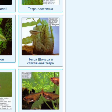
милей
Тетра-плотвичка
еон
Тетра Шольца и
стеклянная тетра