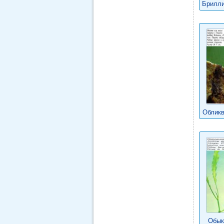
Брилли
Обликв
Обык