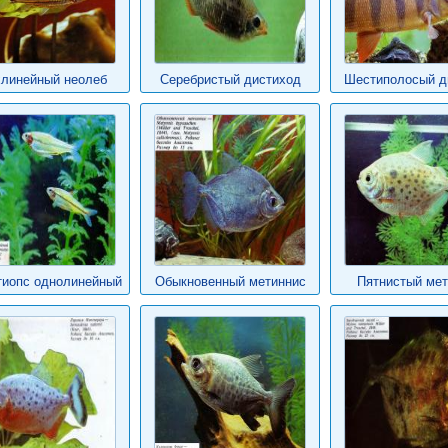
хлинейный неолеб
Серебристый дистиход
Шестиполосый д
тиопс однолинейный
Обыкновенный метиннис
Пятнистый мет