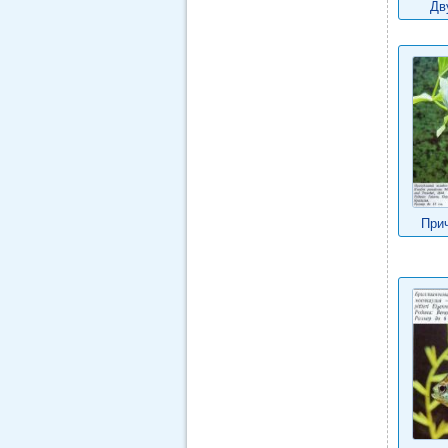
Дв
При