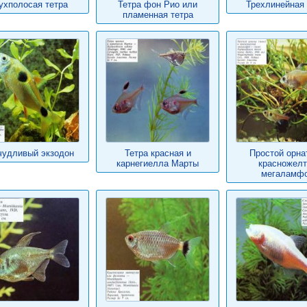
ухполосая тетра
Тетра фон Рио или
Трехлинейная 
пламенная тетра
чудливый экзодон
Тетра красная и
Простой орна
карнегиелла Марты
красножел
мегаламф