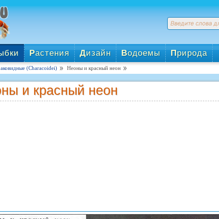
ыбки
Р
астения
Д
изайн
В
одоемы
П
рирода
аковидные (Characoidei)
Неоны и красный неон
ны и красный неон