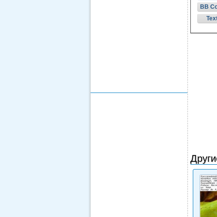
BB C
Tex
Други