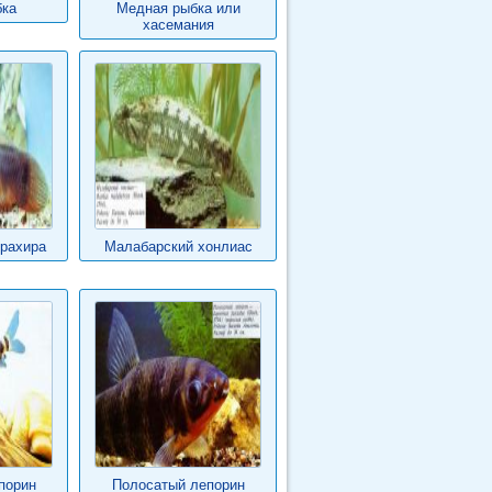
бка
Медная рыбка или
хасемания
рахира
Малабарский хонлиас
порин
Полосатый лепорин