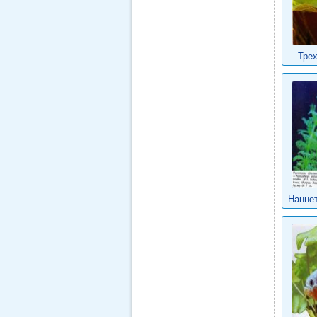
Тре
Нанне