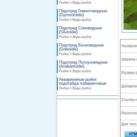
Рыбки » Виды рыбок
Подотряд Гимнотовидные
(Gymnotoidei)
Рыбки » Виды рыбок
Подотряд Сомовидные
(Siluroidei)
Рыбки » Виды рыбок
Подотряд Бычковидные
Названи
(Gobioidei)
Рыбки » Виды рыбок
Ширина 
Подотряд Ползуновидные
(Anabantoidei)
Рыбки » Виды рыбок
Размер 
Аквариумные рыбки
подотряда лабиринтовые
Добавле
Рыбки » Виды рыбок
Ссылка н
Располож
Для того
HTM