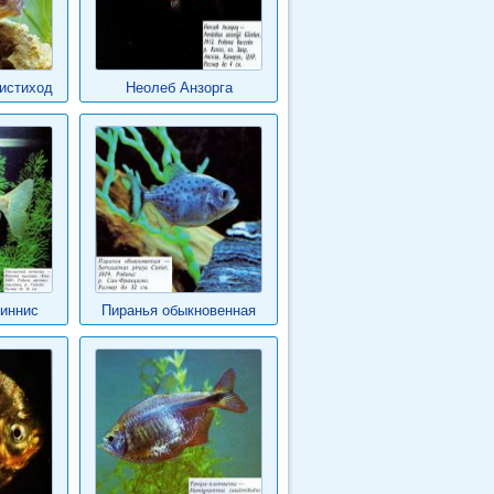
истиход
Неолеб Анзорга
иннис
Пиранья обыкновенная