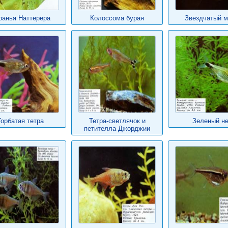
ранья Наттерера
Колоссома бурая
Звездчатый 
Горбатая тетра
Тетра-светлячок и
Зеленый н
петителла Джорджии