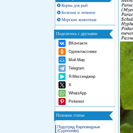
Корма для рыб
Болезни и лечение
Морские животные
Поделитесь с друзьями
ВКонтакте
Одноклассники
Мой Мир
Telegram
Я.Мессенджер
X
WhatsApp
Pinterest
Похожие статьи
Подотряд Карповидные
(Cyprinoidei)