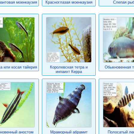
антовая моенкаузия
Красноглазая моенкаузия
Слепая ры
а или косая тайерия
Королевская тетра и
Обыкновенная т
инпаихт Керра
новенный аностом
Мраморный абрамит
Полосатый ле