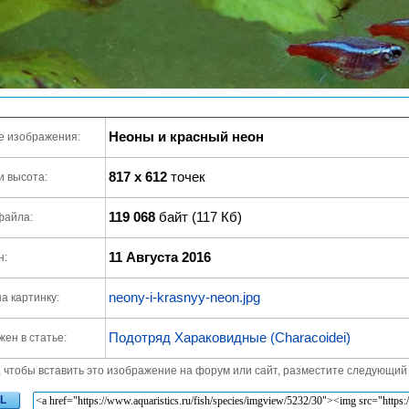
Неоны и красный неон
е изображения:
817 x 612
точек
и высота:
119 068
байт (117 Кб)
файла:
11 Августа 2016
н:
neony-i-krasnyy-neon.jpg
а картинку:
Подотряд Хараковидные (Characoidei)
ен в статье:
, чтобы вставить это изображение на форум или сайт, разместите следующий 
L