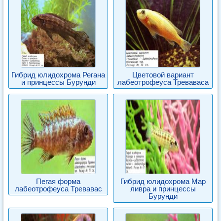
Гибрид юлидохрома Регана
Цветовой вариант
и принцессы Бурунди
лабеотрофеуса Треваваса
Пегая форма
Гибрид юлидохрома Мар
лабеотрофеуса Тревавас
ливра и принцессы
Бурунди