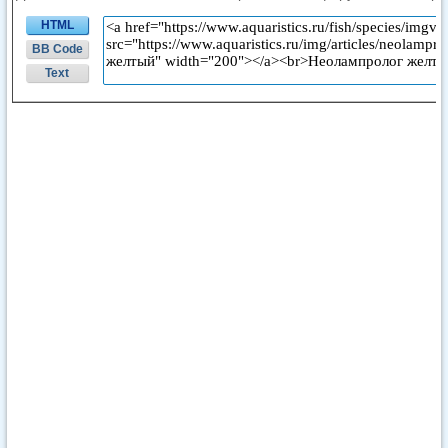
HTML
BB Code
Text