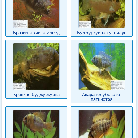
Бразильский землеед
Буджуркуина суспилус
Крепкая буджуркуина
Акара голубовато-
пятнистая