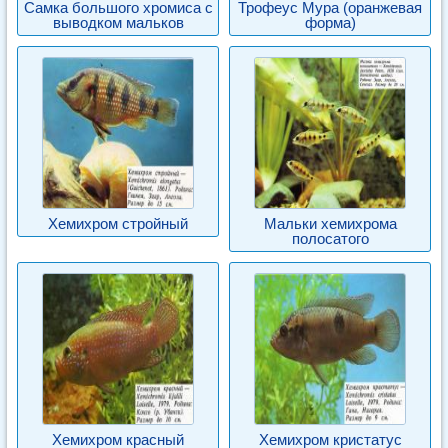
Самка большого хромиса с
Трофеус Мура (оранжевая
выводком мальков
форма)
Хемихром стройный
Мальки хемихрома
полосатого
Хемихром красный
Хемихром кристатус