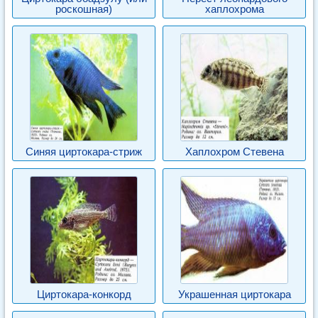
роскошная)
хаплохрома
Синяя циртокара-стриж
Хаплохром Стевена
Циртокара-конкорд
Украшенная циртокара