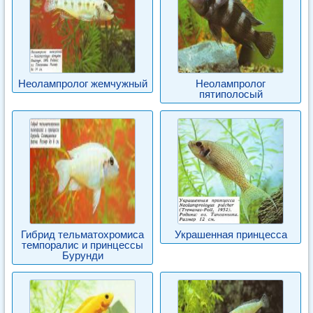
Неолампролог жемчужный
Неолампролог
пятиполосый
Гибрид тельматохромиса
Украшенная принцесса
темпоралис и принцессы
Бурунди