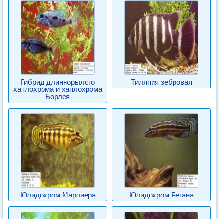
Гибрид длиннорылого
Тиляпия зебровая
хаплохрома и хаплохрома
Борлея
Юлидохром Марлиера
Юлидохром Регана