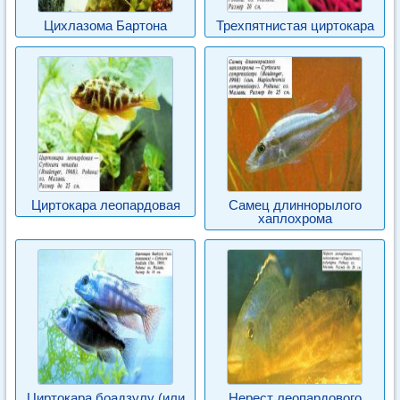
Цихлазома Бартона
Трехпятнистая циртокара
Циртокара леопардовая
Самец длиннорылого
хаплохрома
Циртокара боадзулу (или
Нерест леопардового