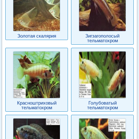
Золотая скалярия
Зигзагополосый
тельматохром
Красноштриховый
Голубоватый
тельматохром
тельматохром