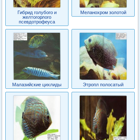
Гибрид голубого и
Меланохром золотой
желтогорлого
псевдотрофеуса
Малазийские цихлиды
Этропл полосатый