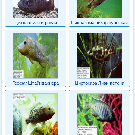
Цихлазома тигровая
Цихлазома никарагуанская
Геофаг Штайндахнера
Циртокара Ливингстона