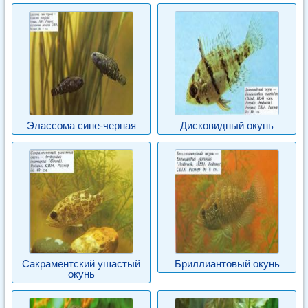
Элассома сине-черная
Дисковидный окунь
Сакраментский ушастый
Бриллиантовый окунь
окунь