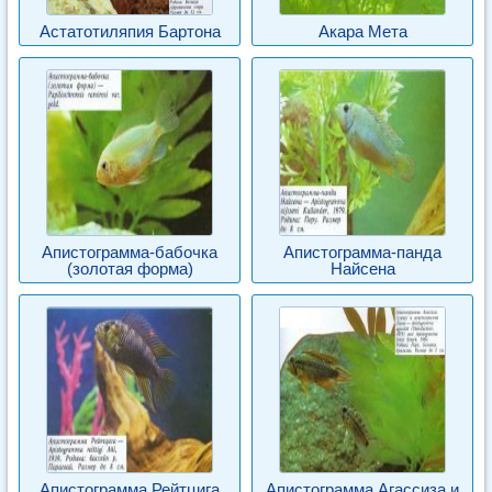
Астатотиляпия Бартона
Акара Мета
Апистограмма-бабочка
Апистограмма-панда
(золотая форма)
Найсена
Апистограмма Рейтцига
Апистограмма Агассиза и