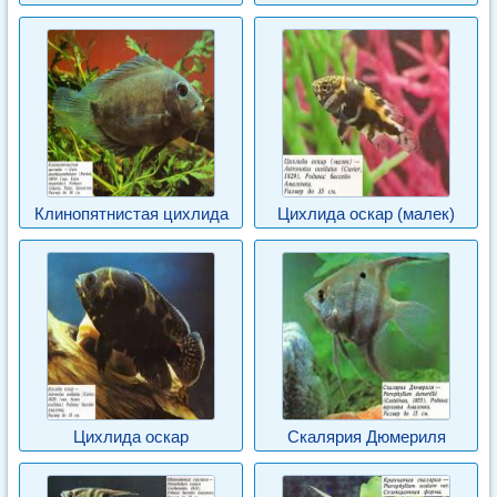
Клинопятнистая цихлида
Цихлида оскар (малек)
Цихлида оскар
Скалярия Дюмериля