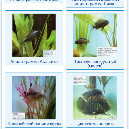
апистограмма Линке
Апистограмма Агассиза
Трофеус звездчатый
(малек)
Боливийский папилиохром
Цихлазома чанчита