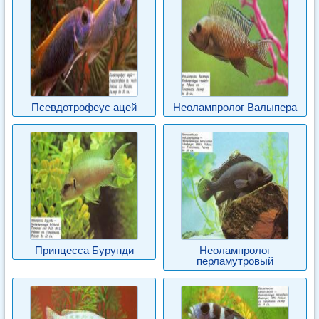
Псевдотрофеус ацей
Неолампролог Валыпера
Принцесса Бурунди
Неолампролог
перламутровый