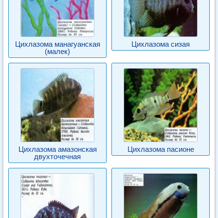
Цихлазома манагуанская
Цихлазома сизая
(малек)
Цихлазома амазонская
Цихлазома пасионе
двухточечная