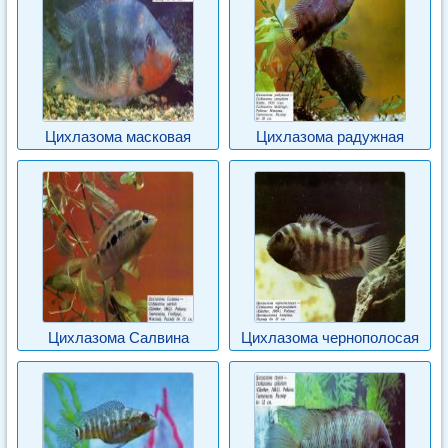
Цихлазома масковая
Цихлазома радужная
Цихлазома Салвина
Цихлазома чернополосая