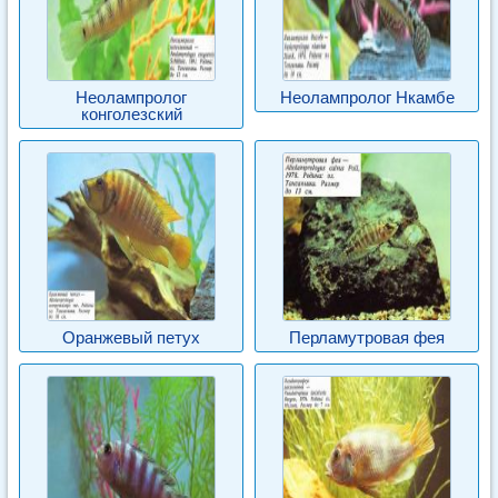
Неолампролог
Неолампролог Нкамбе
конголезский
Оранжевый петух
Перламутровая фея