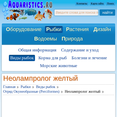
Контакты
Карта сайта
Поиск
найти
О
борудование
Р
ыбки
Р
астения
Д
изайн
В
одоемы
П
рирода
Общая информация
Содержание и уход
Виды рыбок
Корма для рыб
Болезни и лечение
Морские животные
Неолампролог желтый
Главная
Рыбки
Виды рыбок
Отряд Окунеобразные (Perciformes)
Неолампролог желтый