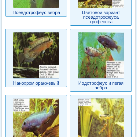
Псевдотрофеус зебра
Цветовой вариант
псевдотрофеуса
трофеопса
Нанохром оранжевый
Иодотрофеус и пегая
зебра