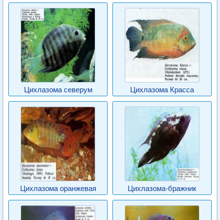
Цихлазома северум
Цихлазома Красса
Цихлазома оранжевая
Цихлазома-бражник