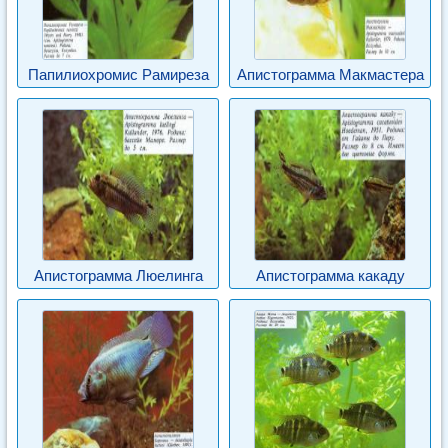
Папилиохромис Рамиреза
Апистограмма Макмастера
Апистограмма Люелинга
Апистограмма какаду