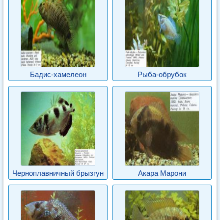
Бадис-хамелеон
Рыба-обрубок
Черноплавничный брызгун
Акара Марони