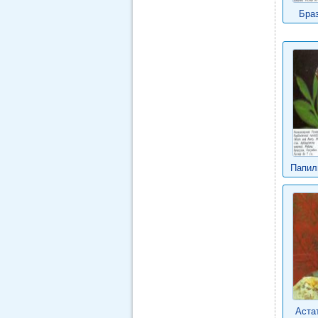
Бра
Папил
Аста