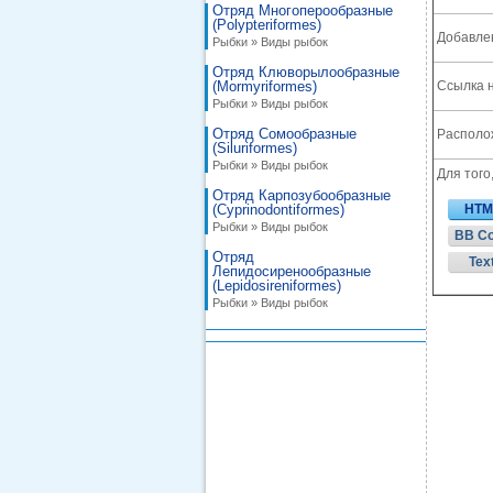
Отряд Многоперообразные
(Polypteriformes)
Добавле
Рыбки » Виды рыбок
Отряд Клюворылообразные
(Mormyriformes)
Ссылка н
Рыбки » Виды рыбок
Отряд Сомообразные
Располож
(Siluriformes)
Рыбки » Виды рыбок
Для того
Отряд Карпозубообразные
(Cyprinodontiformes)
HTM
Рыбки » Виды рыбок
BB C
Отряд
Tex
Лепидосиренообразные
(Lepidosireniformes)
Рыбки » Виды рыбок