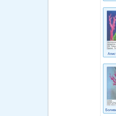
Апис
Болив