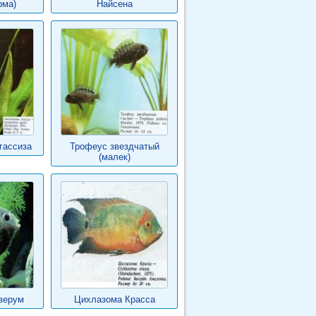
рма)
Найсена
гассиза
Трофеус звездчатый
(малек)
верум
Цихлазома Красса