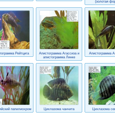
(золотая фо
тограмма Рейтцига
Апистограмма Агассиза и
Апистограмма А
апистограмма Линке
ийский папилиохром
Цихлазома чанчита
Цихлазома се