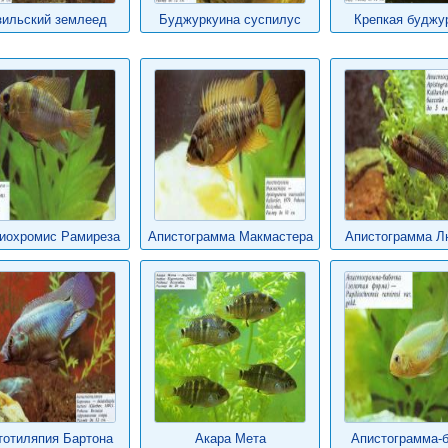
зильский землеед
Буджуркуина суспилус
Крепкая буджу
иохромис Рамиреза
Апистограмма Макмастера
Апистограмма Л
тотиляпия Бартона
Акара Мета
Апистограмма-б