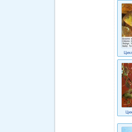
Цих
Цих