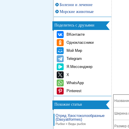
Болезни и лечение
Морские животные
Поделитесь с друзьями
ВКонтакте
Одноклассники
Мой Мир
Telegram
Я.Мессенджер
X
WhatsApp
Pinterest
Названи
Похожие статьи
Ширина 
Отряд Хвостоколообразные
(Dasyatiformes)
Рыбки » Виды рыбок
Размер 