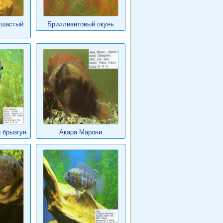
ушастый
Бриллиантовый окунь
 брызгун
Акара Марони