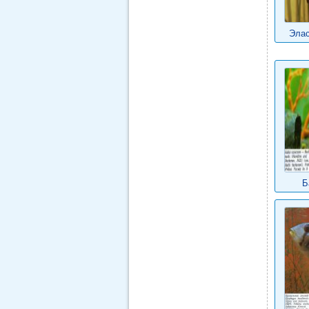
Элас
Б