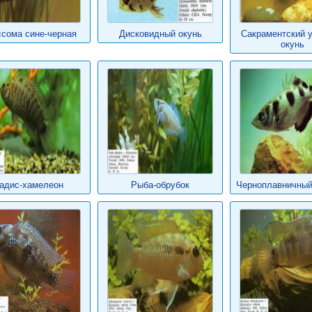
сома сине-черная
Дисковидный окунь
Сакраментский 
окунь
адис-хамелеон
Рыба-обрубок
Черноплавничный