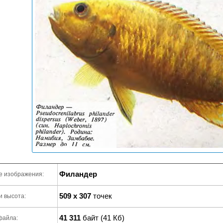
Филандер
е изображения:
509 x 307
точек
и высота:
41 311
байт (41 Кб)
файла: