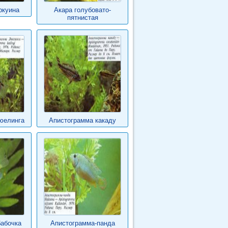
ркуина
Акара голубовато-
пятнистая
юелинга
Апистограмма какаду
абочка
Апистограмма-панда