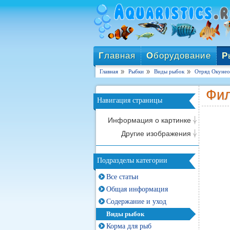
Г
лавная
О
борудование
Р
Главная
Рыбки
Виды рыбок
Отряд Окунеоб
Фи
Навигация страницы
Информация о картинке
Другие изображения
Подразделы категории
Все статьи
Общая информация
Содержание и уход
Виды рыбок
Корма для рыб