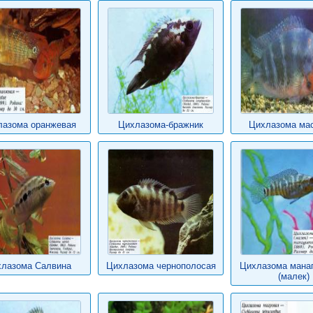
лазома оранжевая
Цихлазома-бражник
Цихлазома ма
лазома Салвина
Цихлазома чернополосая
Цихлазома мана
(малек)