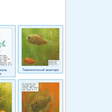
кунь
Темнополосый акантарх
а