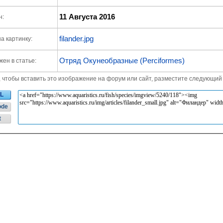
11 Августа 2016
н:
filander.jpg
а картинку:
Отряд Окунеобразные (Perciformes)
ен в статье:
, чтобы вставить это изображение на форум или сайт, разместите следующий 
L
ode
t