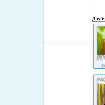
Други
Ст