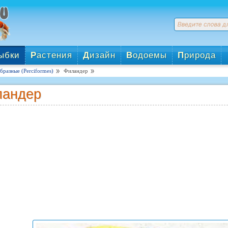
ыбки
Р
астения
Д
изайн
В
одоемы
П
рирода
разные (Perciformes)
Филандер
ландер