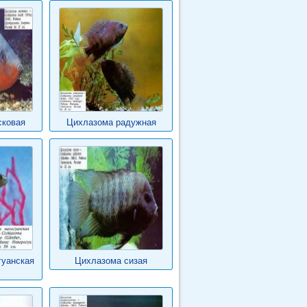
сковая
Цихлазома радужная
гуанская
Цихлазома сизая