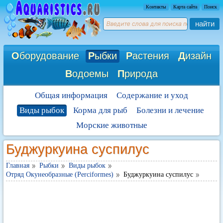
Контакты
Карта сайта
Поиск
найти
О
борудование
Р
ыбки
Р
астения
Д
изайн
В
одоемы
П
рирода
Общая информация
Содержание и уход
Виды рыбок
Корма для рыб
Болезни и лечение
Морские животные
Буджуркуина суспилус
Главная
Рыбки
Виды рыбок
Отряд Окунеобразные (Perciformes)
Буджуркуина суспилус