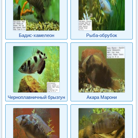
Бадис-хамелеон
Рыба-обрубок
Черноплавничный брызгун
Акара Марони