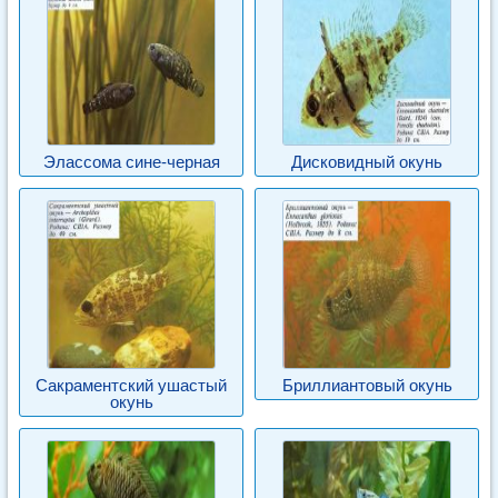
Элассома сине-черная
Дисковидный окунь
Сакраментский ушастый
Бриллиантовый окунь
окунь