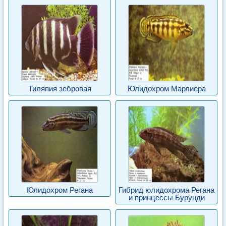
Тиляпия зебровая
Юлидохром Марлиера
Юлидохром Регана
Гибрид юлидохрома Регана
и принцессы Бурунди