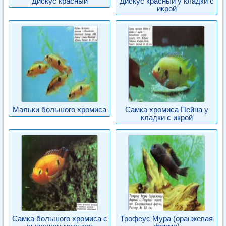
Дискус красный
Дискус красный у кладки с
икрой
Мальки большого хромиса
Самка хромиса Пейна у
кладки с икрой
Самка большого хромиса с
Трофеус Мура (оранжевая