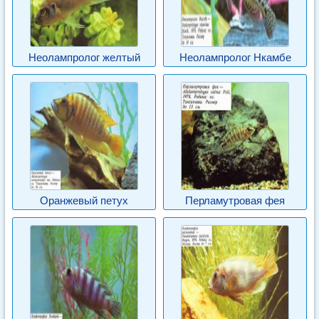
Неолампролог желтый
Неолампролог Нкамбе
Оранжевый петух
Перламутровая фея