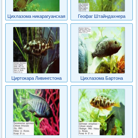
Цихлазома никарагуанская
Геофаг Штайндахнера
Циртокара Ливингстона
Цихлазома Бартона