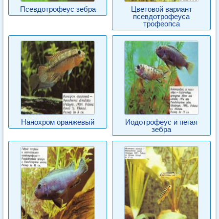
Псевдотрофеус зебра
Цветовой вариант
псевдотрофеуса
трофеопса
Нанохром оранжевый
Иодотрофеус и пегая
зебра