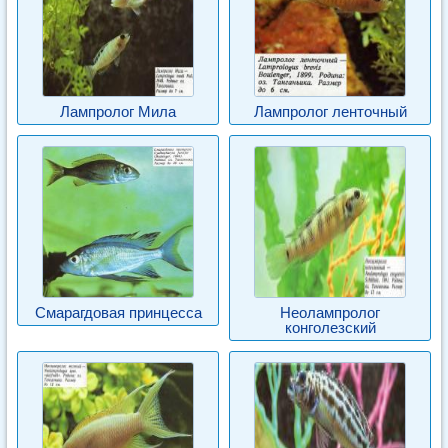
Лампролог Мила
Лампролог ленточный
Смарагдовая принцесса
Неолампролог
конголезский