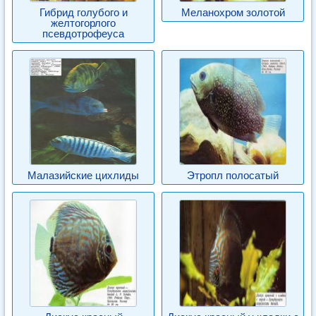
Гибрид голубого и
Меланохром золотой
желтогорлого
псевдотрофеуса
Малазийские цихлиды
Этропл полосатый