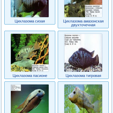
Цихлазома сизая
Цихлазома амазонская
двухточечная
Цихлазома пасионе
Цихлазома тигровая