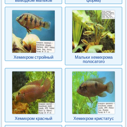
выводком мальков
форма)
Хемихром стройный
Мальки хемихрома
полосатого
Хемихром красный
Хемихром кристатус