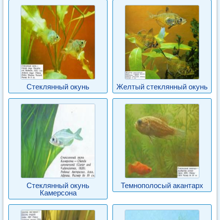
Стеклянный окунь
Желтый стеклянный окунь
Стеклянный окунь
Темнополосый акантарх
Камерсона