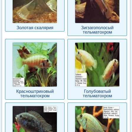
Золотая скалярия
Зигзагополосый
тельматохром
Красноштриховый
Голубоватый
тельматохром
тельматохром