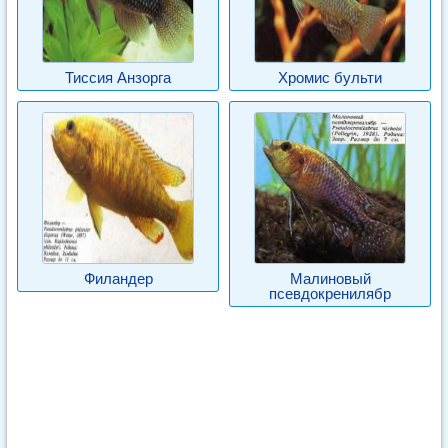
Тиссия Анзорга
Хромис бульти
Филандер
Малиновый
псевдокренилябр