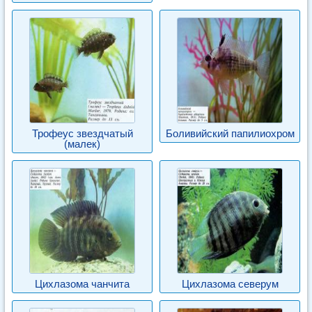
Трофеус звездчатый
Боливийский папилиохром
(малек)
Цихлазома чанчита
Цихлазома северум