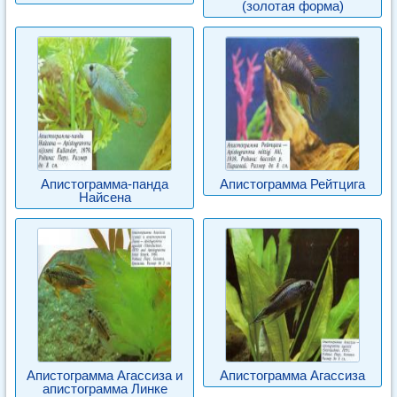
(золотая форма)
Апистограмма-панда
Апистограмма Рейтцига
Найсена
Апистограмма Агассиза и
Апистограмма Агассиза
апистограмма Линке