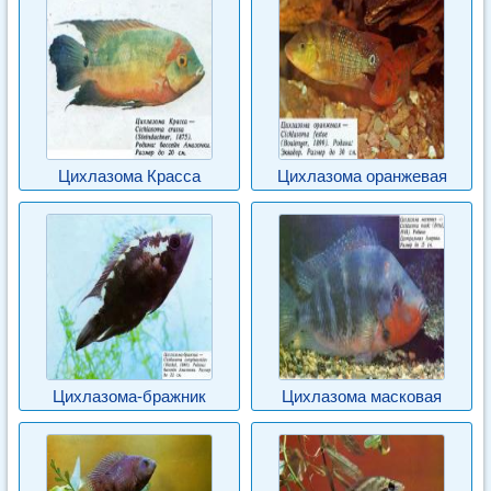
Цихлазома Красса
Цихлазома оранжевая
Цихлазома-бражник
Цихлазома масковая