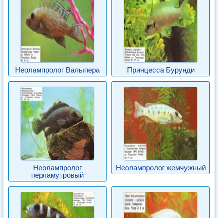
Неолампролог Валыпера
Принцесса Бурунди
Неолампролог
Неолампролог жемчужный
перламутровый