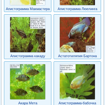
Апистограмма Макмастера
Апистограмма Люелинга
Апистограмма какаду
Астатотиляпия Бартона
Акара Мета
Апистограмма-бабочка