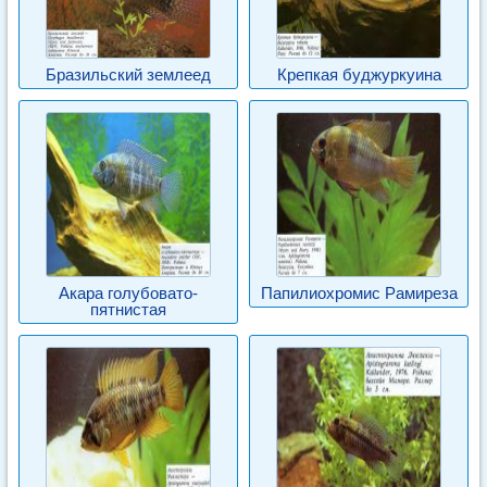
Бразильский землеед
Крепкая буджуркуина
Акара голубовато-
Папилиохромис Рамиреза
пятнистая