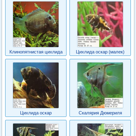
Клинопятнистая цихлида
Цихлида оскар (малек)
Цихлида оскар
Скалярия Дюмериля