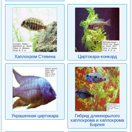
Хаплохром Стевена
Циртокара-конкорд
Украшенная циртокара
Гибрид длиннорылого
хаплохрома и хаплохрома
Борлея