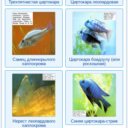
Трехпятнистая циртокара
Циртокара леопардовая
Самец длиннорылого
Циртокара боадзулу (или
хаплохрома
роскошная)
Нерест леопардового
Синяя циртокара-стриж
хаплохрома