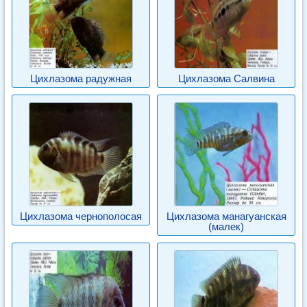
Цихлазома радужная
Цихлазома Салвина
Цихлазома чернополосая
Цихлазома манагуанская
(малек)